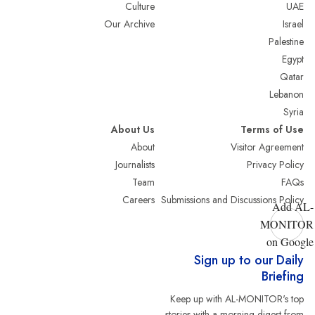
Culture
UAE
Our Archive
Israel
Palestine
Egypt
Qatar
Lebanon
Syria
About Us
Terms of Use
About
Visitor Agreement
Journalists
Privacy Policy
Team
FAQs
Careers
Submissions and Discussions Policy
Add AL-
MONITOR
on Google
Sign up to our Daily
Briefing
Keep up with AL-MONITOR's top
stories with a morning digest from