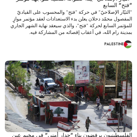
"فتح" السابع
"التيّار الإصلاحيّ" في حركة "فتح" والمحسوب على القياديّ
المفصول محمّد دحلان يعلن بدء الاستعدادات لعقد مؤتمر موازٍ
للمؤتمر السابع لحركة "فتح"، والذي سيعقد نهاية الشهر الجاري
بمدينة رام الله، في أعقاب إقصائه من المشاركة فيه.
PALESTINE
الفلسطينيون يرفضون بناء "جدار أمني" في مخيم عين