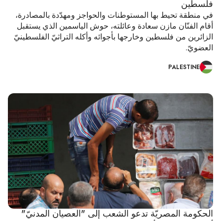
فلسطين
في منطقة تحيط بها المستوطنات والحواجز ومهدّدة بالمصادرة،
أقام الفنّان مازن سعادة وعائلته، حوش الياسمين الذي يستقبل
الزائرين من فلسطين وخارجها بأجوائه وأكله التراثيّ الفلسطينيّ
العضويّ.
PALESTINE
الحكومة المصريّة تدعو الشعب إلى "العصيان المدنيّ"