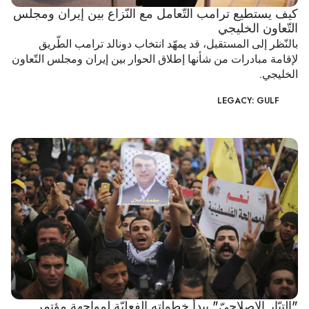
كيف يستطيع ترامب التّعامل مع النّزاع بين إيران ومجلس
التّعاون الخليجي
بالنّظر إلى المستقبل، قد يمهّد انتخاب دونالد ترامب الطّريق
لإقامة مبادرات من شأنها إطلاق الحوار بين إيران ومجلس التّعاون
الخليجي.
LEGACY: GULF
"التيّار الإصلاحيّ" يبدأ خطواته الفعليّة لمواجهة مؤتمر