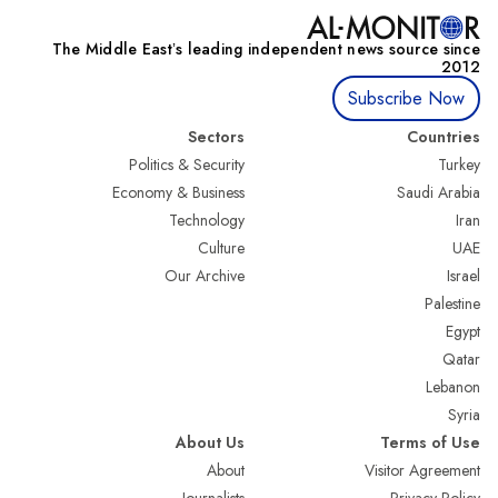
The Middle Eastʼs leading independent news source since
2012
Subscribe Now
Sectors
Countries
Politics & Security
Turkey
Economy & Business
Saudi Arabia
Technology
Iran
Culture
UAE
Our Archive
Israel
Palestine
Egypt
Qatar
Lebanon
Syria
About Us
Terms of Use
About
Visitor Agreement
Journalists
Privacy Policy