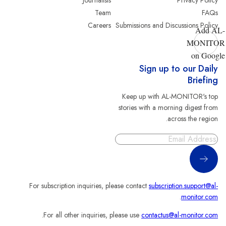
Team
FAQs
Careers
Submissions and Discussions Policy
Add AL-
MONITOR
on Google
Sign up to our Daily
Briefing
Keep up with AL-MONITOR's top
stories with a morning digest from
across the region.
Sign Up
For subscription inquiries, please contact
subscription.support@al-
.
monitor.com
.
For all other inquiries, please use
contactus@al-monitor.com