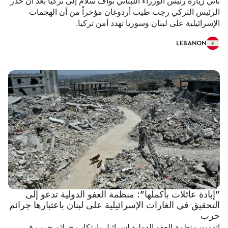
تأتي زيارة رئيس الوزراء اللبناني نواف سلام إلى تركيا بعد أن حذر
الرئيس التركي رجب طيب أردوغان مؤخراً من أن الهجمات
الإسرائيلية على لبنان وسوريا تهدد أمن تركيا.
LEBANON
"إبادة عائلات بأكملها": منظمة العفو الدولية تدعو إلى
التحقيق في الغارات الإسرائيلية على لبنان باعتبارها جرائم
حرب
اتهمت منظمة العفو الدولية إسرائيل بارتكاب جرائم حرب في