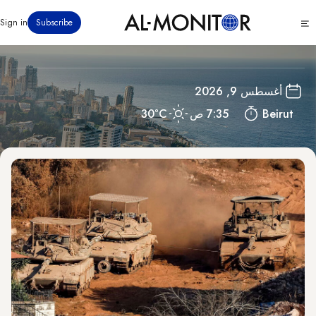
تجاوز
لبنان
Click
Sign in
Subscribe
إلى
to
المحتوى
see
menu
الرئيسي
أغسطس 9, 2026
Beirut
7:35 ص
30°C