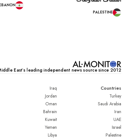
EBANON
PALESTINE
Pagination
iddle Eastʼs leading independent news source since 2012
Iraq
Countries
Jordan
Turkey
Oman
Saudi Arabia
Bahrain
Iran
Kuwait
UAE
Yemen
Israel
Libya
Palestine