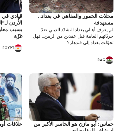
محلات الخمور والمقاهي في بغداد..
قيادي في ج
مستهدفة
الأردن لـ"
بسبب معارض
لم يعرف أهالي بغداد التشدّد الديني ضدّ
غزّة
حريّاتهم العامة قبل عقدَين من الزمن.. فهل
تحوّلت بغداد إلى قندهار؟
EGYPT
IRAQ
حماس: أبو مازن هو الخاسر الأكبر من
علاقات أور
استئناف المفاوضات