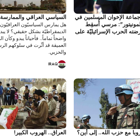
ماعة الإخوان المسلمين في
السياسي العراقي والممارسة ال
المونيتور": مرسي أُسقِط
هل يمارس السياسيّون العراقيّون
ته الحرب الإسرائيليّة على
الديمقراطيّة بشكل حقيقي؟ لا يبد
واضحاً تماماً.. فأحياناً يبدو وكأن الد
العميقة قد أثّرت في سلوكهم ال
والحزبي.
IRAQ
وبا مع حزب الله.. إلى أين؟
العراق.. الهروب الكبير!