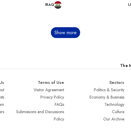
IRAQ
L
Show more
The M
Us
Terms of Use
Sectors
ut
Visitor Agreement
Politics & Security
sts
Privacy Policy
Economy & Business
am
FAQs
Technology
ers
Submissions and Discussions
Culture
Policy
Our Archive