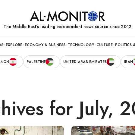
The Middle Eastʼs leading independent news source since 2012
WS
EXPLORE
ECONOMY & BUSINESS
TECHNOLOGY
CULTURE
POLITICS 
ANON
PALESTINE
UNITED ARAB EMIRATES
IRAN
hives for July, 