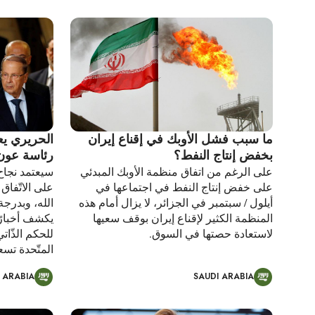
ما سبب فشل الأوبك في إقناع إيران
الحريري يع
بخفض إنتاج النفط؟
رئاسة عون
على الرغم من اتفاق منظمة الأوبك المبدئي
سيعتمد نجاح
على خفض إنتاج النفط في اجتماعها في
على الاتّفا
أيلول / سبتمبر في الجزائر، لا يزال أمام هذه
الله، وبدرجة 
المنظمة الكثير لإقناع إيران بوقف سعيها
يكشف أخبارً
لاستعادة حصتها في السوق.
للحكم الذّات
المتّحدة تسعى
 ARABIA
SAUDI ARABIA