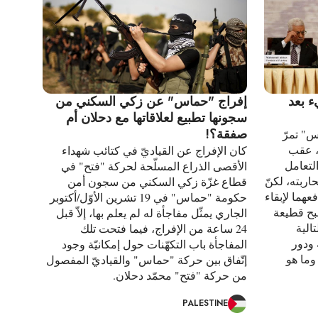
 بعد
إفراج "حماس" عن زكي السكني من
سجونها تطبيع لعلاقاتها مع دحلان أم
صفقة؟!
س" تمرّ
، عقب
كان الإفراج عن القياديّ في كتائب شهداء
لتعامل
الأقصى الذراع المسلّحة لحركة "فتح" في
ربته، لكنّ
قطاع غزّة زكي السكني من سجون أمن
عهما لإبقاء
حكومة "حماس" في 19 تشرين الأوّل/أكتوبر
صبح قطيعة
الجاري يمثّل مفاجأة له لم يعلم بها، إلاّ قبل
تالية
24 ساعة من الإفراج، فيما فتحت تلك
ودور
المفاجأة باب التكهّنات حول إمكانيّة وجود
 وما هو
إتّفاق بين حركة "حماس" والقياديّ المفصول
من حركة "فتح" محمّد دحلان.
PALESTINE