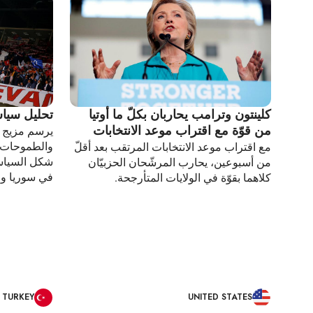
كلينتون وترامب يحاربان بكلّ ما أوتيا
تحليل سيا
من قوّة مع اقتراب موعد الانتخابات
يرسم مزيج ال
والطموحات ا
مع اقتراب موعد الانتخابات المرتقب بعد أقلّ
شكل السياسا
من أسبوعين، يحارب المرشّحان الحزبيّان
في سوريا وا
كلاهما بقوّة في الولايات المتأرجحة.
TURKEY
UNITED STATES