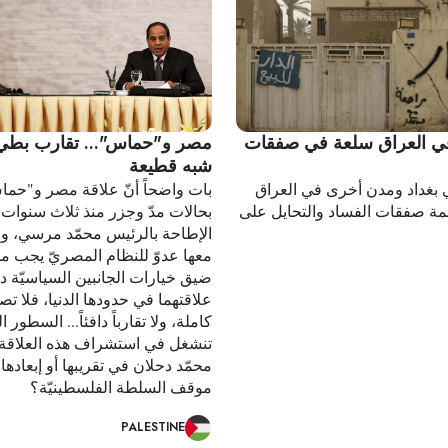
في العراق سلعة في صفقات
مصر و"حماس"... تقارب بطيء
شبه قطيعة
 بغداد ومدن أخرى في العراق
بات واضحاً أنّ علاقة مصر و"حما
ة صفقات الفساد والتحايل على
بحالات مدّ وجزر منذ ثلاث سنوات
الإطاحة بالرئيس محمّد مرسي، وا
معها عدوّ للنظام المصريّ يجب محا
ضيق خيارات الجانبين السياسيّة دف
علاقتهما في حدودها الدنيا، فلا ت
كاملة، ولا تقارباً دافئاً... السطور ال
تنشغل في استشراف هذه العلاقة 
محمّد دحلان في تقريبها أو إبعادها
موقف السلطة الفلسطينيّة؟
PALESTINE