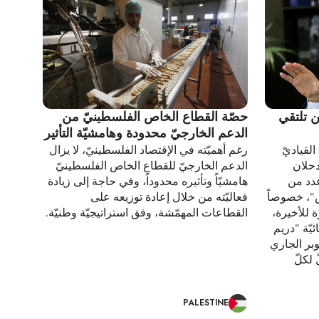
 تلتقي
حصّة القطاع الخاص الفلسطينيّ من
الدعم الخارجيّ محدودة وهامشيّة التأثير
القياديّ
رغم أهميّته في الإقتصاد الفلسطينيّ، لا يزال
حلان
الدعم الخارجيّ للقطاع الخاص الفلسطينيّ
عدد من
هامشيّاً وتأثيره محدوداً، وفي حاجة إلى زيادة
"، خصوصاً
فعاليّته من خلال إعادة توزيعه على
 للأخيرة،
القطاعات المهمّشة، وفق استراتيجيّة وطنيّة.
يّة "دريم
ّل/أكتوبر الجاري
 لكلّ
PALESTINE