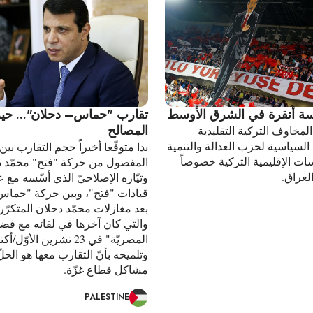
سة أنقرة في الشرق الأوسط
تقارب "حماس– دحلان"... حين
المصالح
مخاوف التركية التقليدية
لسياسية لحزب العدالة والتنمية
بدا متوقّعا أخيراً حجم التقارب بين 
ت الإقليمية التركية خصوصاً
المفصول من حركة "فتح" محمّد د
لعراق.
وتيّاره الإصلاحيّ الذي أسّسه مع 
قيادات "فتح"، وبين حركة "حماس
بعد مغازلات محمّد دحلان المتكرّرة
والتي كان آخرها في لقائه مع فضائ
المصريّة" في 23 تشرين الأو
وتلميحه بأنّ التقارب معها هو الحلّ
مشاكل قطاع غزّة.
PALESTINE