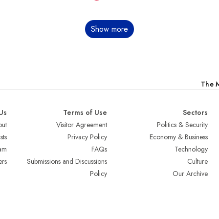
Show more
The M
Us
Terms of Use
Sectors
ut
Visitor Agreement
Politics & Security
sts
Privacy Policy
Economy & Business
am
FAQs
Technology
ers
Submissions and Discussions
Culture
Policy
Our Archive