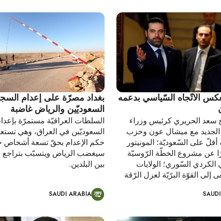
كس الاتّجاه السّياسي بدعمه
بغداد مصرّة على إعدام السجن
السعوديّين والرياض غاضبة
 سعد الحريري كرئيس وزراء
السلطات العراقيّة مستمرّة بإعدا
ق الجديد مع ميشال عون وحزب
السعوديّين في العراق، وهي تستعدّ 
أقلّ على السّعوديّة؛ المونيتور
حكم الإعدام بحقّ تسعة أشخاص جد
ا عن مشروع الخطّة الرّوسيّة
سيغضب الرياض ويتسبّب بتراجع ا
ي الكردي السّوري؛ الولايات
بين البلدين.
 إلى القوّة البرّيّة لعزل الرّقة
SAUDI ARABIA
SAUDI