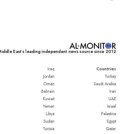
Pagination
iddle Eastʼs leading independent news source since 2012
Iraq
Countries
Jordan
Turkey
Oman
Saudi Arabia
Bahrain
Iran
Kuwait
UAE
Yemen
Israel
Libya
Palestine
Sudan
Egypt
Tunisia
Qatar