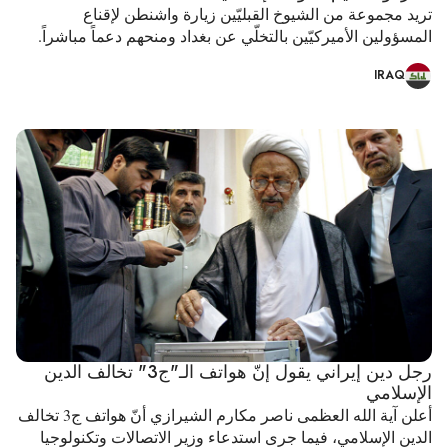
تريد مجموعة من الشيوخ القبليّين زيارة واشنطن لإقناع
المسؤولين الأميركيّين بالتخلّي عن بغداد ومنحهم دعماً مباشراً.
IRAQ
رجل دين إيراني يقول إنّ هواتف الـ"ج3" تخالف الدين
الإسلامي
أعلن آية الله العظمى ناصر مكارم الشيرازي أنّ هواتف ج3 تخالف
الدين الإسلامي، فيما جرى استدعاء وزير الاتصالات وتكنولوجيا