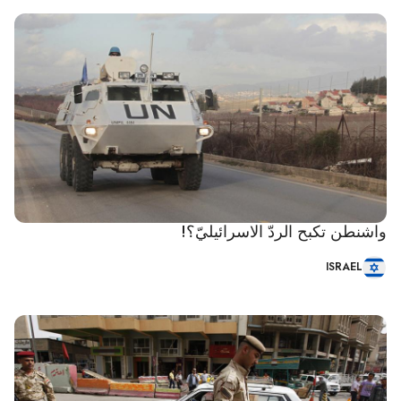
واشنطن تكبح الردّ الاسرائيليّ؟!
ISRAEL