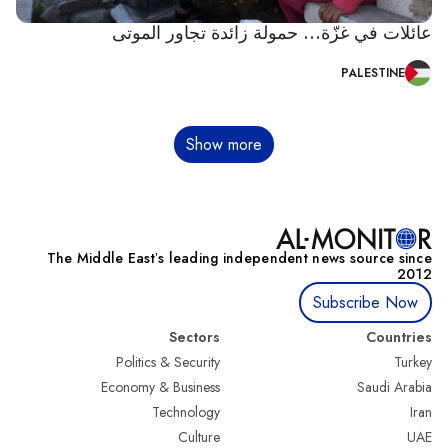
عائلات في غزّة... حمولة زائدة تجاور الموتى
PALESTINE
Pagination
Show more
The Middle Eastʼs leading independent news source since
2012
Subscribe Now
Sectors
Countries
Politics & Security
Turkey
Economy & Business
Saudi Arabia
Technology
Iran
Culture
UAE