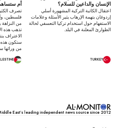
الإنسان والداعين للسلام؟
أم ستساهم 
اعتقال الكاتبة التركية المشهورة أسلي
تصرف الكثير
إردوغان بتهمة الإرهاب يثير الأسئلة وعلامات
فلسطين، وأهم
الاستفهام حول استخدام تركيا التعسفي لحالة
من النزاهة 
الطوارئ المعلنة في البلد.
تذهب هذه الأم
الاعتراف بنتا
ستكون هذه ال
من ورائها س
LESTINE
TURKEY
Pagination
iddle Eastʼs leading independent news source since 2012