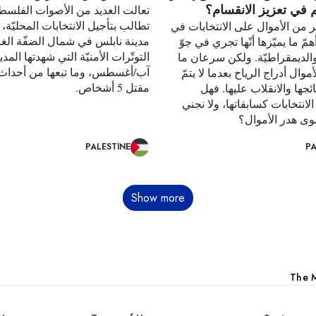
في تعزيز الانقسام؟
تعالت العديد من الأصوات الفلسطين
تطالب بتأجيل الانتخابات المحليّة، 
 من الأموال على الانتخابات في
مدينة نابلس في شمال الضفّة الغربي
ّ ما يميّزها أنّها تجري في جوّ
والديمقراطيّة. ولكن سرعان ما
آب/أغسطس، وما تبعها من أحداث 
وال أدراج الرياح بعدما لا يتمّ
مقتل 5 أشخاص.
ئجها والانقلاب عليها. فهل
انتخابات كسابقاتها، ولا نجني
وى هدر الأموال؟
PALESTINE
PA
Show more
The M