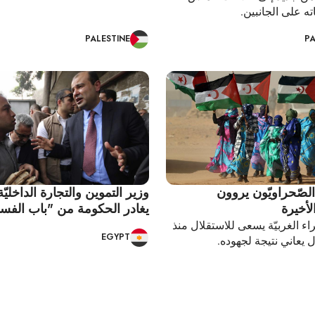
ه على الجانبين.
PALESTINE
PA
الصّحراويّون يروون
وزير التموين والتجارة الداخليّ
لأخيرة
يغادر الحكومة من "باب الفسا
ء الغربيّة يسعى للاستقلال منذ
EGYPT
ل يعاني نتيجة لجهوده.