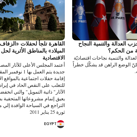
ب العدالة والتنمية النجاح
القاهرة تلجأ لحفلات «الزفاف 
الميلاد» بالمناطق الأثرية لحل 
الاقتصادية
دالة والتنمية نجاحات اقتصاديّة
نّ الوضع الراهن قد يشكّل خطراً
أعتمد المجلس الأعلى للآثار المص
.
جديدة يتم العمل بها 1 نوف
إقامة حفلات اجتماعية بالمواقع ال
للتغلب على النقص الحاد في إيراد
الآثار" ذاتية التمويل" والتي انخ
يعيق إتمام مشروعاتها المتحفية 
التراجع في السياحة الوافدة إلي 
ثورة 25 يناير 2011
EGYPT