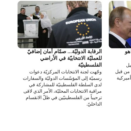
هو
الرقابة الدوليّة... صمّام أمان إضافيّ
للعمليّة الانتخابيّة في الأراضي
الفلسطينيّة
يل
 من قبل
وجّهت لجنة الانتخابات المركزيّة دعوات
أميركية
رسميّة إلى المؤسّسات الدوليّة والسفارات
لدى السلطة الفلسطينيّة للمشاركة في
مراقبة الانتخابات المحليّة، الأمر الذي لاقى
ترحيباً من الفلسطينيّين في ظلّ الانقسام
الداخليّ.