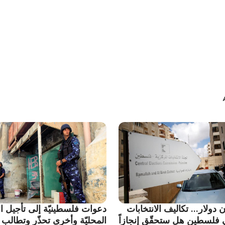
ن دولار... تكاليف الانتخابات
دعوات فلسطينيّة إلى تأجيل ال
ي فلسطين هل ستحقّق إنجازاً
المحليّة وأخرى تحذّر وتطالب ب