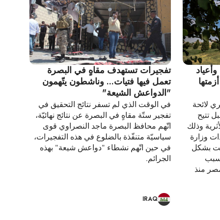
وأعياد
تفجيرات تستهدف مقاهٍ في البصرة
أزمتها
تعمل فيها فتيات... وناشطون يتّهمون
"الدواعش الشيعة"
ري لائحة
في الوقت الذي لم تسفر نتائج التحقيق في
مبر المقبل تتيح
تفجير ستّة مقاهٍ في البصرة عن نتائج نهائيّة،
أثرية وذلك
اتّهم محافظ البصرة ماجد النصراوي قوى
ات وزارة
سياسيّة متنفّذة بالضلوع في هذه التفجيرات،
فضت بشكل
في حين اتّهم نشطاء "دواعش شيعة" بهذه
بسبب
الجرائم.
مصر منذ
IRAQ