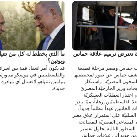
ة تعترض ترميم علاقة حماس
ما الذي يخطط له كل من نتنيا
وبوتين؟
ت حماس ومصر مرحلة قطيعة
قد يكون أمر انعقاد قمة بين اسرائ
كشف حماس عن صور لمختطفيها
والفلسطينيين في موسكو مناورة
لسجون المصريّة، واستنكار
بنيامين نتنياهو لإفشال أي مبادرة 
حات وزير الخارجيّة المصريّ
جديدة.
 اعتبار العمليّات العسكريّة
دّ الفلسطينيّين إرهاباً، ممّا ينذر
 الجانبين عهداً مظلماً جديداً،
السلبيّة على استمرار إغلاق معبر
 المساعي المصريّة للمصالحة
 السطور التالية تحاول تفسير
ر من جديد إلى علاقات حماس