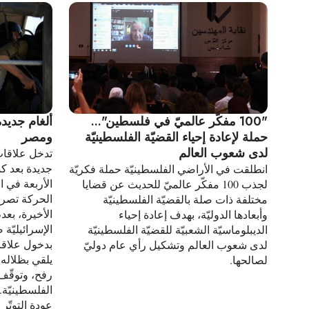
"100 مفكّر عالميّ في فلسطين"...
ألغام جديد
حملة لإعادة إحياء القضيّة الفلسطينيّة
ومصر
لدى شعوب العالم
تدخل علاقا
جديدة بعد 
انطلقت في الأراضي الفلسطينيّة حملة فكريّة
الأربعة في ا
لجذب 100 مفكّر عالميّ للحديث عن قضايا
الحركة تصري
مختلفة ذات صلة بالقضيّة الفلسطينيّة
الأخيرة، بعدم
وأبعادها الدوليّة، بهدف إعادة إحياء
الإسرائيليّة ض
الديبلوماسيّة الشعبيّة للقضيّة الفلسطينيّة
بدخول علاقات
لدى شعوب العالم وتشكيل رأي عام دوليّ
يلقي بظلاله 
لصالحها.
رفح، وتوقّف
الفلسطينيّة.
عودة التوتّ