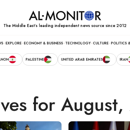
The Middle Eastʼs leading independent news source since 2012
WS
EXPLORE
ECONOMY & BUSINESS
TECHNOLOGY
CULTURE
POLITICS 
ANON
PALESTINE
UNITED ARAB EMIRATES
IRAN
ives for August,