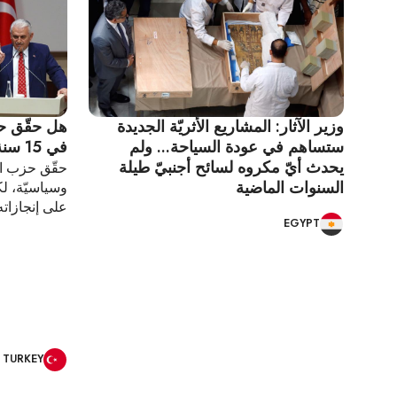
وزير الآثار: المشاريع الأثريّة الجديدة
هل حقّق حز
ستساهم في عودة السياحة... ولم
في 15 سنة من الحكم؟
يحدث أيّ مكروه لسائح أجنبيّ طيلة
حقّق حزب الع
السنوات الماضية
وسياسيّة، لك
على إنجازاته
EGYPT
TURKEY