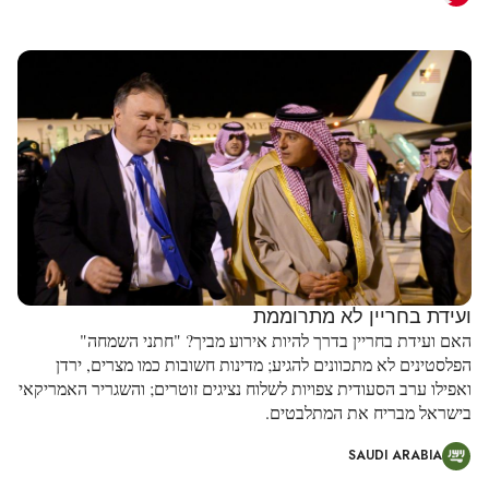
ועידת בחריין לא מתרוממת
האם ועידת בחריין בדרך להיות אירוע מביך? "חתני השמחה"
הפלסטינים לא מתכוונים להגיע; מדינות חשובות כמו מצרים, ירדן
ואפילו ערב הסעודית צפויות לשלוח נציגים זוטרים; והשגריר האמריקאי
בישראל מבריח את המתלבטים.
SAUDI ARABIA