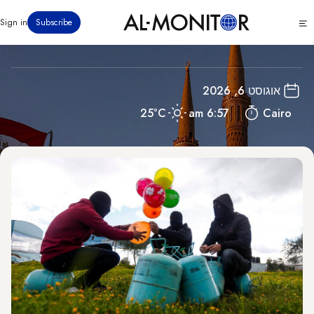
דילוג
מצרים
Click
Sign in
Subscribe
לתוכן
to
העיקרי
see
menu
אוגוסט 6, 2026
25°C
6:57 am
Cairo