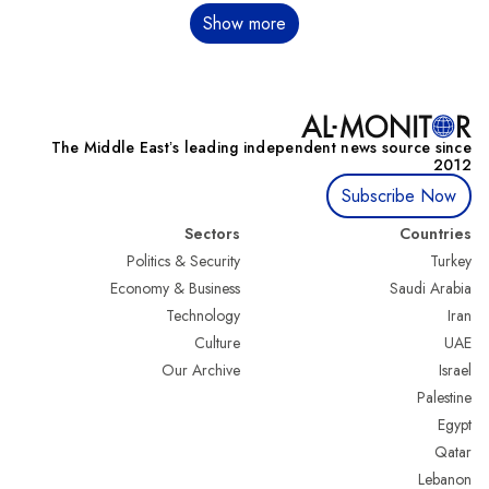
דפדוף
Show more
The Middle Eastʼs leading independent news source since
2012
Subscribe Now
Sectors
Countries
Politics & Security
Turkey
Economy & Business
Saudi Arabia
Technology
Iran
Culture
UAE
Our Archive
Israel
Palestine
Egypt
Qatar
Lebanon