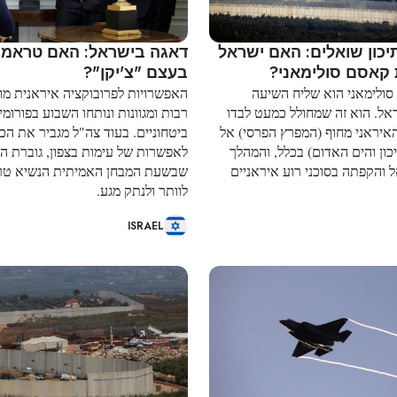
כון שואלים: האם ישראל
דאגה בישראל: האם טראמפ
קאסם סולימאני?
בעצם "צ'יקן"?
סולימאני הוא שליח השיעה
האפשרויות לפרובוקציה איראנית מו
ל. הוא זה שמחולל כמעט לבדו
רבות ומגוונות ונותחו השבוע בפורומי
יראני מחוף (המפרץ הפרסי) אל
ביטחוניים. בעוד צה"ל מגביר את הכנ
כון והים האדום) בכלל, והמהלך
לאפשרות של עימות בצפון, גוברת ה
 והקפתה בסוכני רוע איראניים
שבשעת המבחן האמיתית הנשיא טר
לוותר ולנתק מגע.
ISRAEL