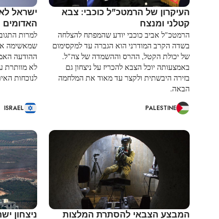
העיקרון של הרמטכ"ל כוכבי: צבא
ישראל לא 
קטלני ומנצח
האדומים 
הרמטכ"ל אביב כוכבי יודע שהמפתח להצלחה
למרות התגובו
בשדה הקרב המודרני הוא הגברה עד למקסימום
שמאשימה את 
של יכולת הקטל, ההרס וההשמדה של צה"ל.
ההודעה האמר
באמצעותה יוכל הצבא להכריז על ניצחון גם
לא מוותרת על
בזירה היבשתית ולקצר עד מאוד את המלחמה
לנוכחות האיר
הבאה.
ISRAEL
PALESTINE
המבצע הצבאי להסתרת המלצות
ניצחון יש