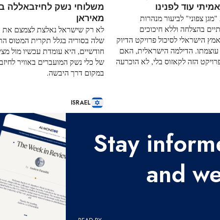
מיתי עוד לפנינו
משלוחי נשק לחיזבאללה ב
מאיראן
מגן צפוני" לביעור מנהרות
יים בהצלחה וללא חיכוכים
לא רק שישראל נאלצת לצמצם את 
מץ הישראלי לסיכול פרויקט הדיוק
שלה בסוריה בגלל תקרית המטוס הרו
עוצמתו. הדילמה הישראלית, האם
חודשיים, היא עומדת עכשיו מול מצ
ויקט הזה לקאזוס בלי, לא הוכרעה
של כלי נשק המועברים באוויר לחיזב
במקום דרך היבשה.
ISRAEL
Stay inform
and we