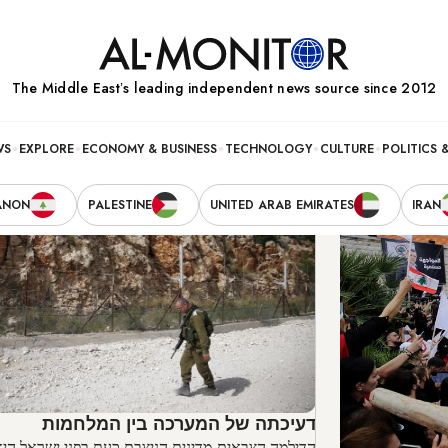
The Middle Eastʼs leading independent news source since 2012
WS
EXPLORE
ECONOMY & BUSINESS
TECHNOLOGY
CULTURE
POLITICS 
ANON
PALESTINE
UNITED ARAB EMIRATES
IRAN
דעיכתה של המערכה בין המלחמות
הדילמה הצבאית-מדינית הניצבת כעת בפני ישראל היא