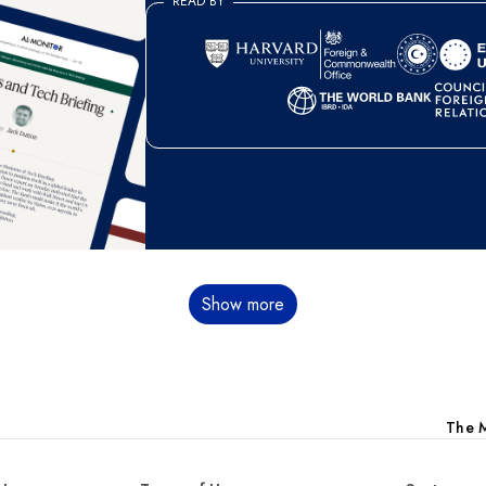
READ BY
Show more
The M