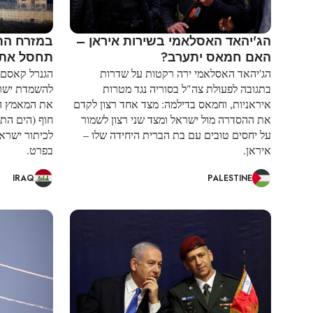
הג'יהאד האסלאמי בשירות איראן –
במזרח התי
האם חמאס יתערב?
תחסל את 
הג'יהאד האסלאמי ירה רקטות על שדרות
הגנרל קאסם 
בתגובה לפעולת צה"ל בסוריה נגד מטרות
להשמדת ישרא
איראניות, וחמאס בדילמה: מצד אחד רצון לקדם
את המאמץ הא
את ההסדרה מול ישראל ומצד שני רצון לשמור
חוף (הים התי
על יחסים טובים עם בת הברית היחידה שלו –
לכיתור ישראל
איראן.
בפרט.
IRAQ
PALESTINE