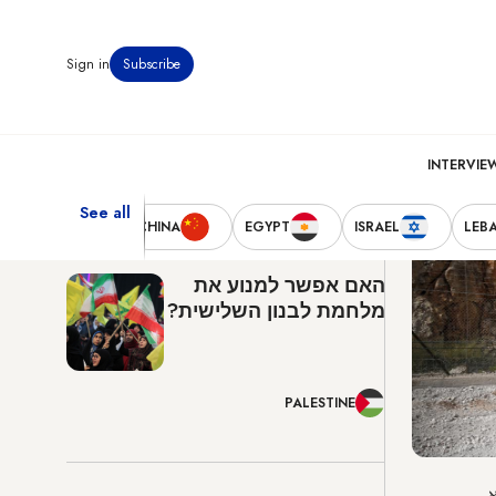
Sign in
Subscribe
30°C
8:31 am
Beirut
INTERVIE
See all
Latest News
TED STATES
CHINA
EGYPT
ISRAEL
LEB
האם אפשר למנוע את
מלחמת לבנון השלישית?
PALESTINE