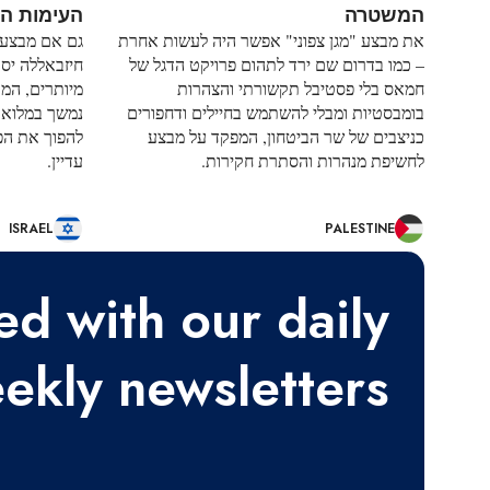
המשטרה
העימות הא
את מבצע "מגן צפוני" אפשר היה לעשות אחרת
גם אם מבצע "
– כמו בדרום שם ירד לתהום פרויקט הדגל של
חיזבאללה יסת
חמאס בלי פסטיבל תקשורתי והצהרות
מיותרים, המא
בומבסטיות ומבלי להשתמש בחיילים ודחפורים
נמשך במלוא 
כניצבים של שר הביטחון, המפקד על מבצע
להפוך את הפר
לחשיפת מנהרות והסתרת חקירות.
עדיין.
ISRAEL
PALESTINE
ed with our daily
ekly newsletters