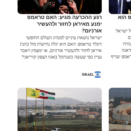
 הוא
רגע ההכרעה מגיע: האם טראמפ
ימנע מאיראן לחזור ולהעשיר
אורניום?
ל ישראל
ם
ישראל נושאת עיניים למנהיג העולם החופשי
ותיו
דונלד טראמפ: האם הוא יגלה נחישות מול כוונת
דאגה
איראן לחזור ולהעשיר אורניום, או ימצמץ ויאבד
אמפ יעדיף
עניין כפי שעשה כשנתקל באגוז הצפון קוריאני?
ISRAEL