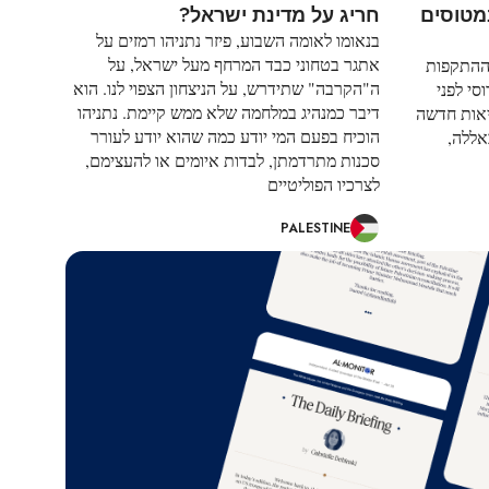
מטוסים
חריג על מדינת ישראל?
בנאומו לאומה השבוע, פיזר נתניהו רמזים על
אתגר בטחוני כבד המרחף מעל ישראל, על
ההתקפות
ה"הקרבה" שתידרש, על הניצחון הצפוי לנו. הוא
סי לפני
דיבר כמנהיג במלחמה שלא ממש קיימת. נתניהו
יאות חדשה
הוכיח בפעם המי יודע כמה שהוא יודע לעורר
אללה,
סכנות מתרדמתן, לבדות איומים או להעצימם,
לצרכיו הפוליטיים
PALESTINE