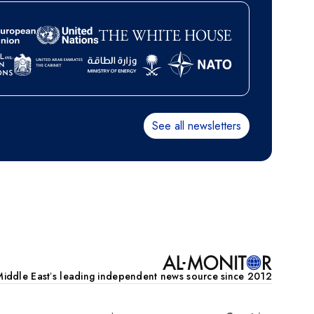
See all newsletters
דפדוף
iddle Eastʼs leading independent news source since 2012