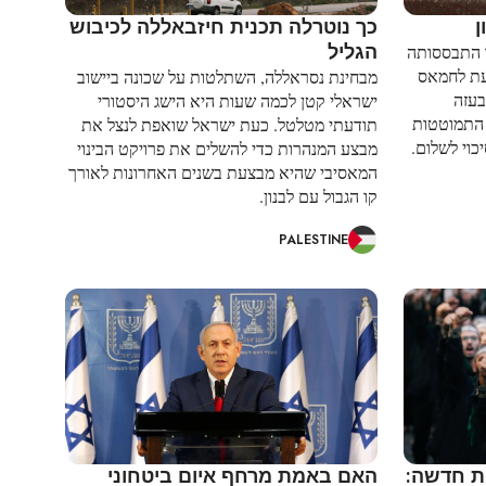
ן
כך נוטרלה תכנית חיזבאללה לכיבוש
הגליל
 התבססותה
יעת לחמאס
מבחינת נסראללה, השתלטות על שכונה ביישוב
בעזה
ישראלי קטן לכמה שעות היא הישג היסטורי
 התמוטטות
תודעתי מטלטל. כעת ישראל שואפת לנצל את
וי לשלום.
מבצע המנהרות כדי להשלים את פרויקט הבינוי
המאסיבי שהיא מבצעת בשנים האחרונות לאורך
קו הגבול עם לבנון.
PALESTINE
ת חדשה:
האם באמת מרחף איום ביטחוני