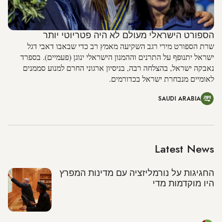
הספורט הישראלי מעולם לא היה פטריוטי יותר
שרת הספורט מירי רגב השקיעה מאמץ רב כדי שבאבו דאבי דגל
ישראל יתנופף על התרנים וההמנון הישראלי ינוגן (פעמיים). בספרד
נאבקה ישראל, בהצלחה רבה, בניסיון ארגוני החרם למנוע סממנים
לאומיים מנבחרת ישראל בכדורמים.
SAUDI ARABIA
Latest News
החגיגות על נורמליזציה עם מדינות המפרץ
היו מוקדמות מדי