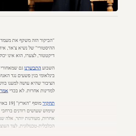
"הביקור הזה משקף את מעמדה 
ההיסטורי" של נשיא צ'אד, אידר
דיקטטור, לצערו, הוא אינו יכו
השבוע
התבשרנו
גם שמאחורי ה
בינלאומי בגין פשעים נגד האנ
הציבור שהיא עושה למענו בוושי
למדינות אחרות. לא בכדי
אמר
תחקיר
שימוש שעושים רודנים ברחבי ה
אחרות, מעודנות יותר, אלה שנ
הכלכלית-טכנולוגית, לצד העוצ