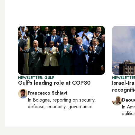
NEWSLETTER: GULF
NEWSLETTER
Gulf's leading role at COP30
Israel-Ir
recogniti
Francesco Schiavi
In
Bologna
, reporting on
security,
Daoud
defense, economy, governance
In
Am
politic