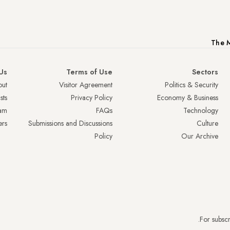
The M
Us
Terms of Use
Sectors
ut
Visitor Agreement
Politics & Security
sts
Privacy Policy
Economy & Business
am
FAQs
Technology
ers
Submissions and Discussions
Culture
Policy
Our Archive
.
For subscr