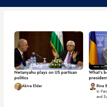
Netanyahu plays on US partisan
What’s b
politics
president'
Akiva Eldar
Rina B
In
Pari
and Eu