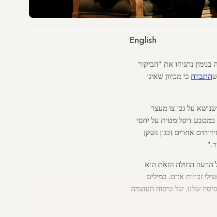
English
שלה בנימין נתניהו את "הביקור
ש
התבדח
כי מכיוון שאינו
נושא על גבו צו מעצר
 במטבע דיפלומטית על יחסי
רותים אחרים (כגון נשק)
."
, גילה שאחד התסמינים של הרעה החולה הזאת הוא
לי זכויות אדם. במילים
סה שלנו, של טיפוח העוצמה