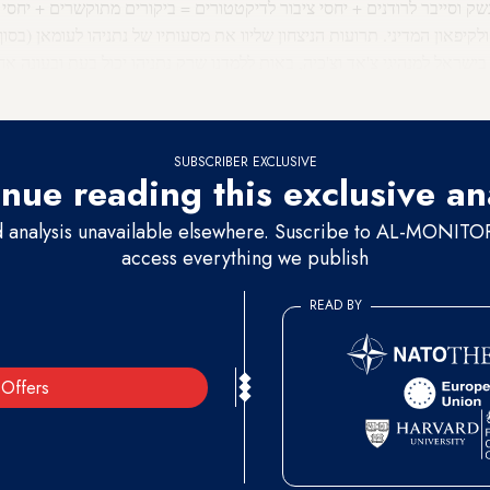
שק וסייבר לרודנים + יחסי ציבור לדיקטטורים = ביקורים מתוקשרים + יחסי 
לקיפאון המדיני. תרועות הניצחון שליוו את מסעותיו של נתניהו לעומאן (בסוף
בות בישראל למנהיגי צ'אד וצ'כיה, באות ללמדנו שרק נתניהו יכול בעת ובעונה
ש, לחסל את התהליך המדיני, לטפח את יחסיה של ישראל עם אירופה ו
לפרו
SUBSCRIBER EXCLUSIVE
nue reading this exclusive an
d analysis unavailable elsewhere. Suscribe to AL-MONITOR 
access everything we publish
READ BY
Offers