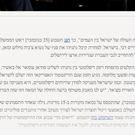
העולה של ישראל בין העמים", כך
חגג
השבוע [25 בנובמבר] ראש הממ
יס דבי, בישראל. למחרת קיבל נתניהו את פניו של נשיא צ'כיה מילוש זמאן, 
ל להתחייב לגבי העברת שגרירות ארצו לירושלים.
קלעים מתפתח רומן דיפלומטי בין נתניהו לשליט סודאן עומאר אל-באשיר, ש
ושות ופשעי מלחמה. הגיע הזמן שגם הדיקטטור האפריקאי הזה ישלם לישראל
נגטון. וכמו שישראל מעניקה לסודן שירותים דיפלומטיים, היא מעניקה גם שי
האורח מצ'אד, "יש לנו מאבק משותף ברעה החולה של המאה הזו שזה הטרור
מוסף "הארץ" [19 באוקטובר], שהתבסס על כמאה מקורות ב-15 מדינות
עולם באמצעי ריגול תוצרת ישראל לצורך מעקב אחרי מתנגדים פוליטיים ופעי
תניהו עצמו
השתמש בהן
השבוע: "רואים מדי שבוע את ההתממשות של התפי
מה הביטחונית-מודיעינית, לקבל את העוצמה המדינית-דיפלומטית".