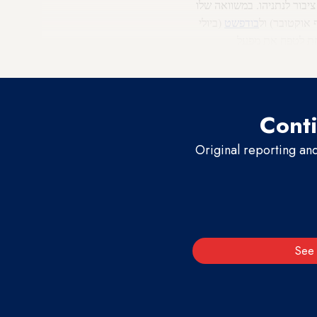
ציבור לנתניהו. במשוואה שלו
 אוקטובר) ול
בודפשט
(ביולי
 אחת לטפח את מפעל
ץ את החרם הערבי-מוסלמי
.
Conti
Original reporting an
See 