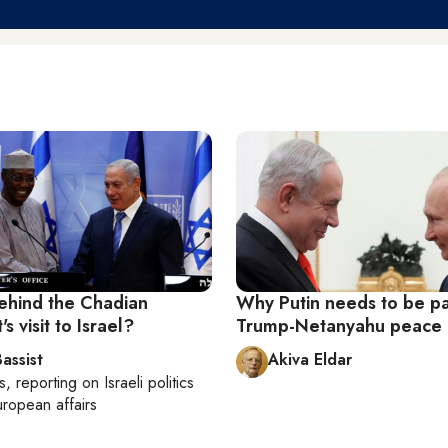
ehind the Chadian
Why Putin needs to be pa
s visit to Israel?
Trump-Netanyahu peace 
assist
Akiva Eldar
s
, reporting on
Israeli politics
ropean affairs