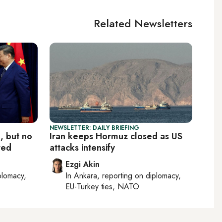
Related Newsletters
NEWSLETTER: DAILY BRIEFING
, but no
Iran keeps Hormuz closed as US
ted
attacks intensify
Ezgi Akin
plomacy,
In
Ankara
, reporting on
diplomacy,
EU-Turkey ties, NATO