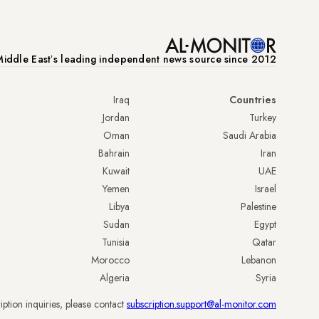
iddle Eastʼs leading independent news source since 2012
Iraq
Countries
Jordan
Turkey
Oman
Saudi Arabia
Bahrain
Iran
Kuwait
UAE
Yemen
Israel
Libya
Palestine
Sudan
Egypt
Tunisia
Qatar
Morocco
Lebanon
Algeria
Syria
iption inquiries, please contact
subscription.support@al-monitor.com