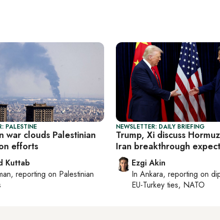
: PALESTINE
NEWSLETTER: DAILY BRIEFING
an war clouds Palestinian
Trump, Xi discuss Hormuz
on efforts
Iran breakthrough expec
 Kuttab
Ezgi Akin
man
, reporting on
Palestinian
In
Ankara
, reporting on
di
s
EU-Turkey ties, NATO