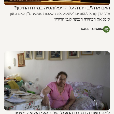
האם ארה"ב ויתרה על הדיפלומטיה במזרח התיכון?
טילרסון קורא לסעודים "לשקול את השלכות מעשיהם"; האם עאון
קיבל את הבחירה הנכונה לגבי חרירי?
SAUDI ARABIA
למה חשובה סגירת המעגל של נפגעי השואה מצפון