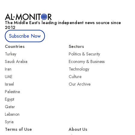
The Middle Eastʼs leading independent news source since
2012
Subscribe Now
Countries
Sectors
Turkey
Politics & Security
Saudi Arabia
Economy & Business
Iran
Technology
UAE
Culture
Israel
Our Archive
Palestine
Egypt
Qatar
Lebanon
Syria
Terms of Use
About Us