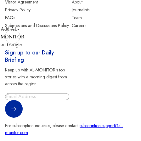
Visitor Agreement
About
Privacy Policy
Journalists
FAQs
Team
Submissions and Discussions Policy
Careers
Add AL-
MONITOR
on Google
Sign up to our Daily
Briefing
Keep up with AL-MONITOR's top
stories with a morning digest from
across the region.
Sign Up
For subscription inquiries, please contact
subscription.support@al-
monitor.com
.