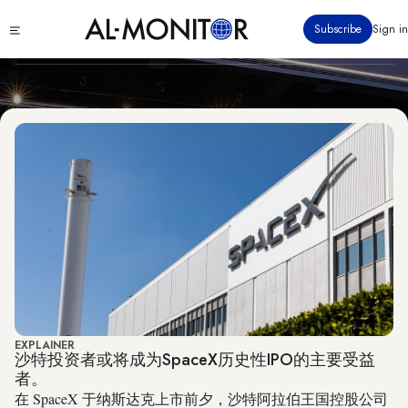
Technology
跳
Click
Subscribe
Sign in
转
to
到
see
menu
主
要
内
容
EXPLAINER
沙特投资者或将成为SpaceX历史性IPO的主要受益
者。
在 SpaceX 于纳斯达克上市前夕，沙特阿拉伯王国控股公司