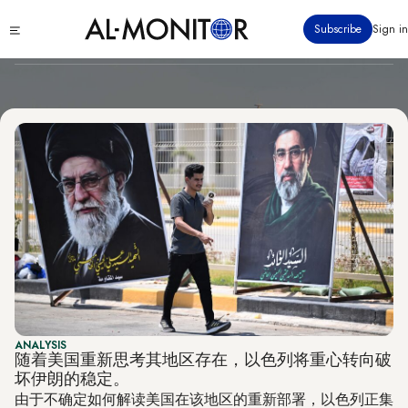
Politics & Security
跳
Click
Subscribe
Sign in
转
to
到
see
menu
主
要
内
容
ANALYSIS
随着美国重新思考其地区存在，以色列将重心转向破
坏伊朗的稳定。
由于不确定如何解读美国在该地区的重新部署，以色列正集