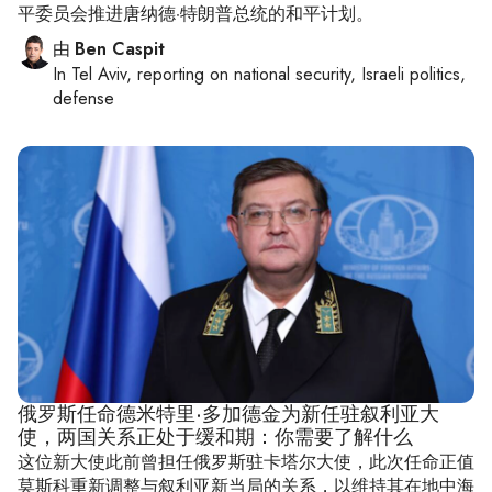
平委员会推进唐纳德·特朗普总统的和平计划。
由
Ben Caspit
In
Tel Aviv
, reporting on
national security, Israeli politics,
defense
俄罗斯任命德米特里·多加德金为新任驻叙利亚大
使，两国关系正处于缓和期：你需要了解什么
这位新大使此前曾担任俄罗斯驻卡塔尔大使，此次任命正值
莫斯科重新调整与叙利亚新当局的关系，以维持其在地中海