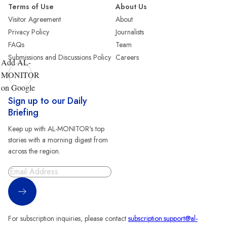
Terms of Use
About Us
Visitor Agreement
About
Privacy Policy
Journalists
FAQs
Team
Submissions and Discussions Policy
Careers
Add AL-
MONITOR
on Google
Sign up to our Daily
Briefing
Keep up with AL-MONITOR's top
stories with a morning digest from
across the region.
Sign Up
For subscription inquiries, please contact
subscription.support@al-