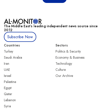
页
The Middle Eastʼs leading independent news source since
2012
Subscribe Now
Countries
Sectors
Turkey
Politics & Security
Saudi Arabia
Economy & Business
Iran
Technology
UAE
Culture
Israel
Our Archive
Palestine
Egypt
Qatar
Lebanon
Syria