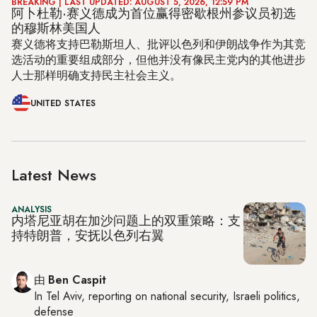
BREAKING
| LAST UPDATED: AUGUST 5, 2026, 12:59 PM
阿卜杜勒·赛义德成为首位赢得密歇根州参议员初选
的穆斯林美国人
赛义德将支持巴勒斯坦人、批评以色列和伊朗战争作为其竞
选活动的重要组成部分，但他并没有像民主党内的其他进步
人士那样明确支持民主社会主义。
UNITED STATES
Latest News
ANALYSIS
内塔尼亚胡在加沙问题上的双重策略：支
持特朗普，安抚以色列右翼
由
Ben Caspit
In
Tel Aviv
, reporting on
national security, Israeli politics,
defense