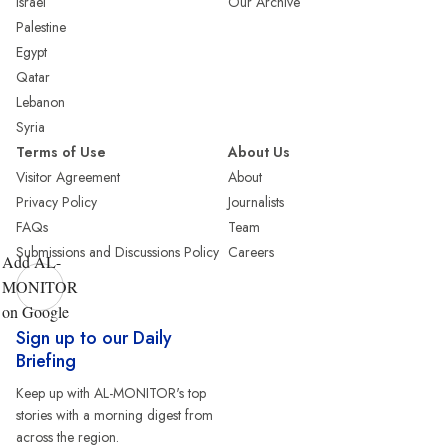
Israel
Our Archive
Palestine
Egypt
Qatar
Lebanon
Syria
Terms of Use
About Us
Visitor Agreement
About
Privacy Policy
Journalists
FAQs
Team
Submissions and Discussions Policy
Careers
Add AL-
MONITOR
on Google
Sign up to our Daily
Briefing
Keep up with AL-MONITOR's top
stories with a morning digest from
across the region.