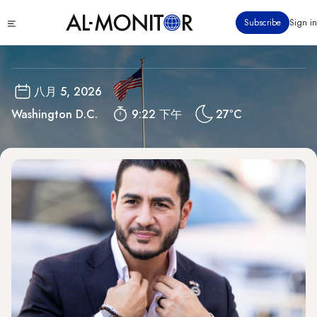
跳
United States
Click
Subscribe
Sign in
转
to
到
see
menu
主
要
八月 5, 2026
内
Washington D.C.
9:22 下午
27°C
容