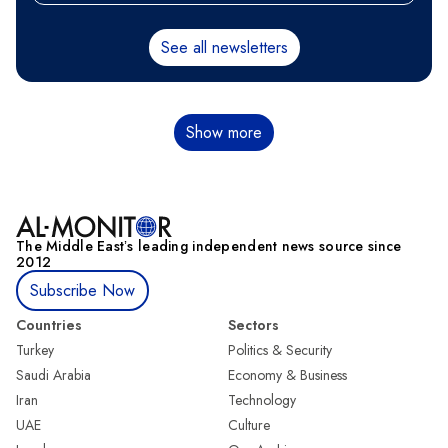
See all newsletters
分
Show more
页
The Middle Eastʼs leading independent news source since
2012
Subscribe Now
Countries
Sectors
Turkey
Politics & Security
Saudi Arabia
Economy & Business
Iran
Technology
UAE
Culture