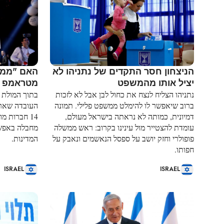
הניצחון חסר התקדים של נתניהו לא
האם "ממש
יציל אותו מהמשפט
מטראמפ א
נתניהו הצליח לנצח את כחול לבן אבל לא לזכות
בתוך המולת 
ברוב שיאפשר לו להימלט ממשפט פלילי. תמונה
העובדה שאר
דמיונית, כמותה לא נראתה בישראל מעולם,
14 חברות מ
עומדת להצטייר מול עינינו בקרוב: ראש ממשלה
מחבלה באפשר
פופולרי וחזק יושב על ספסל הנאשמים ונאבק על
המדינות.
חפותו.
ISRAEL
ISRAEL