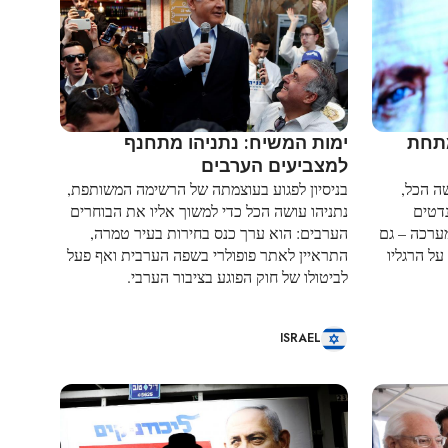
רד מתחת
ימות המשיח: נתניהו מתחנף
למצביעים הערבים
ה הכל,
בניסיון לפגוע בעוצמתה של הרשימה המשותפת,
חצות את רף 61 המנדטים
נתניהו עושה הכל כדי למשוך אליו את הבוחרים
ערכה – גם
הערבים: הוא ערך כנס בחירות בעיר טמרה,
על הרגליו
התראיין לאתר פופולרי בשפה הערבית ואף פעל
לביטולו של חוק הפוגע בציבור הערבי.
ISRAEL