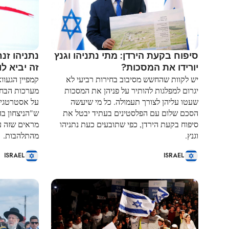
סיפוח בקעת הירדן: מתי נתניהו וגנץ
נתניהו זנ
יורידו את המסכות?
זה יביא לו
יש לקוות שהחשש מסיבוב בחירות רביעי לא
קמפיין הגעוו
יגרום למפלגות להותיר על פניהן את המסכות
מערכות הבחי
שעטו עליהן לצורך תעמולה. כל מי שיעשה
על אסטרטגיה 
הסכם שלום עם הפלסטינים בעתיד יבטל את
ש"הניצחון בה
סיפוח בקעת הירדן, כפי שתובעים כעת נתניהו
מראים שזה ע
וגנץ.
מהתלהבות.
ISRAEL
ISRAEL