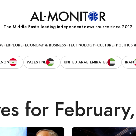
The Middle Eastʼs leading independent news source since 2012
WS
EXPLORE
ECONOMY & BUSINESS
TECHNOLOGY
CULTURE
POLITICS 
ANON
PALESTINE
UNITED ARAB EMIRATES
IRAN
ves for February