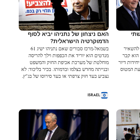
שתי
האם ניצחון של נתניהו יביא לסוף
הדמוקרטיה הישראלית?
 להשאיר
בשמאל-מרכז סבורים שאם נתניהו ישיג 61
 הוא קבר
מנדטים הוא יוריד את הכפפות וילך להריסה
חידות דיור
מוחלטת של מערכת אכיפת החוק והמשפט
עת המטוס
ובנייתה מחדש בצלמו ובדמותו. בכיר בליכוד: לא
נצביע בעד חוק צרפתי או בעד סירוסו של בג"ץ.
ISRAEL