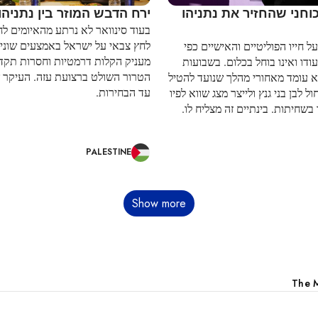
חני שהחזיר את נתניהו
ירח הדבש המוזר בין נתניהו 
בעוד סינוואר לא נרתע מהאיומים לח
לחץ צבאי על ישראל באמצעים שונים
ל חייו הפוליטיים והאישיים כפי
מעניק הקלות דרמטיות וחסרות תקדי
דו ואינו בוחל בכלום. בשבועות
הטרור השולט ברצועת עזה. העיקר 
א עומד מאחורי מהלך שנועד להטיל
עד הבחירות.
ל לבן בני גנץ ולייצר מצג שווא לפיו
בשחיתות. בינתיים זה מצליח לו.
PALESTINE
Show more
The M