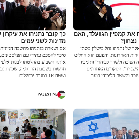
ח את קמפיין הגוועלד, האם
כך קובר נתניהו את עיקרון 
 נצחון?
מדינות לשני עמים
אלד של נתניהו נחל כישלון בשתי
אם נשארה בנתניהו מחשבה הגיונית
רות האחרונות, והפעם הוא החליט
סיכוי להסכם עתידי עם הפלסטינים,
הפוכה ולשדר לבוחריו ותומכיו
אותה השבוע בהחלטתו לבנות אלפי י
ישג יד". הסקרים האחרונים
חדשות בשכונת הר חומה, שכונת גב
ובד והשטח הליכודי בוער
ושטח 1E במזרח ירושלים.
PALESTINE