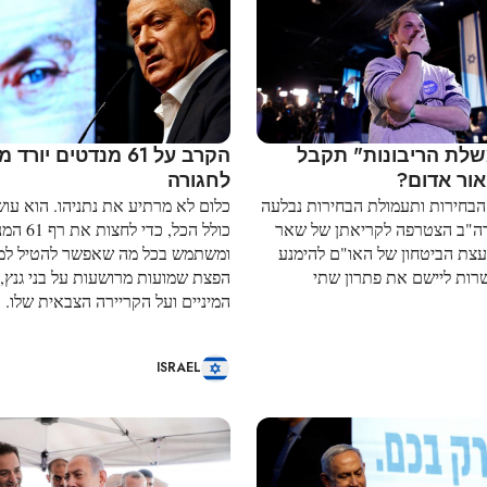
לת הריבונות" תקבל
הקרב על 61 מנדטים יו
ור אדום?
לחגורה
הבחירות ותעמולת הבחירות נבלעה
כלום לא מרתיע את נתניהו. הוא עוש
ה"ב הצטרפה לקריאתן של שאר
כולל הכל, כדי ל
ועצת הביטחון של האו"ם להימנע
ומשתמש בכל מה שאפשר להטיל למ
ות ליישם את פתרון שתי
הפצת שמועות מרושעות על בני גנץ, 
המיניים ועל הקריירה הצבאית שלו.
ISRAEL