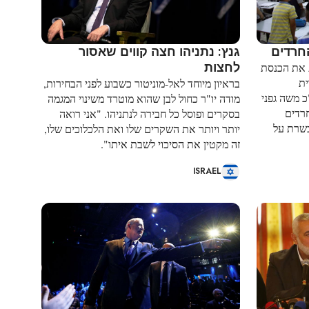
חרדים
גנץ: נתניהו חצה קווים שאסור
לחצות
 את הכנסת
ית
בראיון מיוחד לאל-מוניטור כשבוע לפני הבחירות,
 משה גפני
מודה יו"ר כחול לבן שהוא מוטרד משינוי המגמה
רדים
בסקרים ופוסל כל חבירה לנתניהו. "אני רואה
בשרת על
יותר ויותר את השקרים שלו ואת הלכלוכים שלו,
זה מקטין את הסיכוי לשבת איתו".
ISRAEL