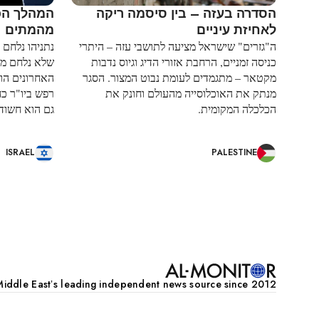
הסדרה בעזה – בין סיסמה ריקה
המהלך הכו
לאחיזת עיניים
מהמתים
ה"גזרים" שישראל מציעה לתושבי עזה – היתרי
נתניהו נלחם ע
כניסה זמניים, הרחבת אזורי הדיג וגיוס נדבות
שלא נלחם מעו
מקטאר – מתגמדים לעומת נבוט המצור. הסגר
האחרונים הו
מנתק את האוכלוסייה מהעולם וחונק את
רפש ביו"ר כחו
הכלכלה המקומית.
גם הוא חשוד 
ISRAEL
PALESTINE
דפדוף
iddle Eastʼs leading independent news source since 2012