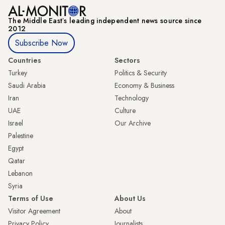
The Middle Eastʼs leading independent news source since
2012
Subscribe Now
Countries
Sectors
Turkey
Politics & Security
Saudi Arabia
Economy & Business
Iran
Technology
UAE
Culture
Israel
Our Archive
Palestine
Egypt
Qatar
Lebanon
Syria
Terms of Use
About Us
Visitor Agreement
About
Privacy Policy
Journalists