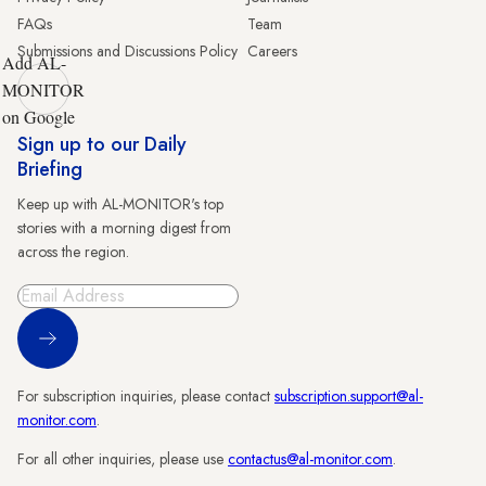
FAQs
Team
Submissions and Discussions Policy
Careers
Add AL-
MONITOR
on Google
Sign up to our Daily
Briefing
Keep up with AL-MONITOR's top
stories with a morning digest from
across the region.
Sign Up
For subscription inquiries, please contact
subscription.support@al-
monitor.com
.
For all other inquiries, please use
contactus@al-monitor.com
.