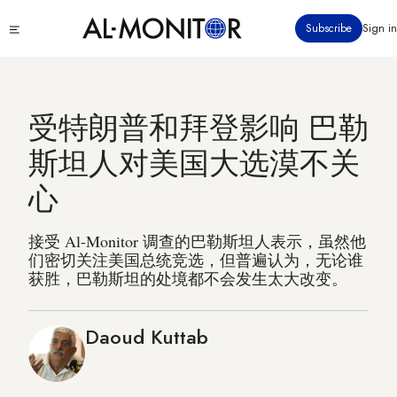
跳
Click
Subscribe
Sign in
转
to
到
see
menu
主
要
受特朗普和拜登影响 巴勒
内
容
斯坦人对美国大选漠不关
心
接受 Al-Monitor 调查的巴勒斯坦人表示，虽然他
们密切关注美国总统竞选，但普遍认为，无论谁
获胜，巴勒斯坦的处境都不会发生太大改变。
Daoud Kuttab