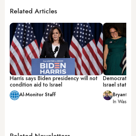
Related Articles
Harris says Biden presidency will not
Democratic n
condition aid to Israel
Israel status 
Al-Monitor Staff
Bryant Har
In
Washing
Related Newsletters