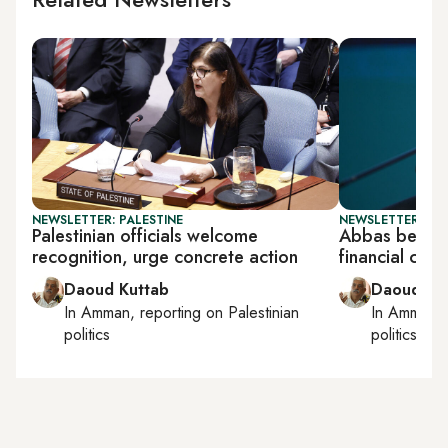
NEWSLETTER: PALESTINE
NEWSLETTER: PAL
Palestinian officials welcome
Abbas bets o
recognition, urge concrete action
financial cris
Daoud Kuttab
Daoud Ku
In
Amman
, reporting on
Palestinian
In
Amman
,
politics
politics