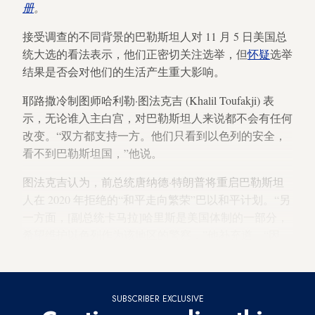
册
。
接受调查的不同背景的巴勒斯坦人对 11 月 5 日美国总
统大选的看法表示，他们正密切关注选举，但
怀疑
选举
结果是否会对他们的生活产生重大影响。
耶路撒冷制图师哈利勒·图法克吉 (Khalil Toufakji) 表
示，无论谁入主白宫，对巴勒斯坦人来说都不会有任何
改变。“双方都支持一方。他们只看到以色列的安全，
看不到巴勒斯坦国，”他说。
图法克吉认为，前总统唐纳德·特朗普将重启巴勒斯坦
人在 2020 年拒绝的“和平走向繁荣”巴以和平计划。“另
一方面，[副总统卡马拉]哈里斯是美国体制的一部分，
希望维护以色列作为该地区的警察，”他补充道。“因
此，谁赢并不重要。”
SUBSCRIBER EXCLUSIVE