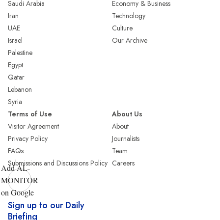
Saudi Arabia
Economy & Business
Iran
Technology
UAE
Culture
Israel
Our Archive
Palestine
Egypt
Qatar
Lebanon
Syria
Terms of Use
About Us
Visitor Agreement
About
Privacy Policy
Journalists
FAQs
Team
Submissions and Discussions Policy
Careers
Add AL-
MONITOR
on Google
Sign up to our Daily
Briefing