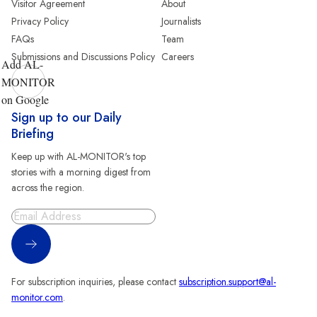
Visitor Agreement
About
Privacy Policy
Journalists
FAQs
Team
Submissions and Discussions Policy
Careers
Add AL-
MONITOR
on Google
Sign up to our Daily
Briefing
Keep up with AL-MONITOR's top
stories with a morning digest from
across the region.
Sign Up
For subscription inquiries, please contact
subscription.support@al-
monitor.com
.