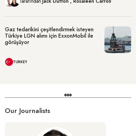
Tarafından
Jack Dutton
,
Rosaleen Carroll
Gaz tedarikini çeşitlendirmek isteyen
Türkiye LGN alımı için ExxonMobil ile
görüşüyor
TURKEY
Our Journalists