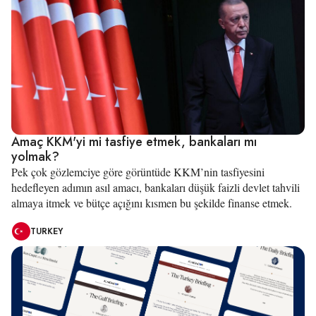
Amaç KKM'yi mi tasfiye etmek, bankaları mı
yolmak?
Pek çok gözlemciye göre görüntüde KKM’nin tasfiyesini
hedefleyen adımın asıl amacı, bankaları düşük faizli devlet tahvili
almaya itmek ve bütçe açığını kısmen bu şekilde finanse etmek.
TURKEY