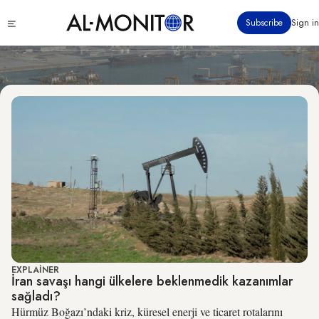
Economy & Business
Ana
Click
Subscribe
Sign in
içeriğe
to
atla
see
menu
EXPLAINER
İran savaşı hangi ülkelere beklenmedik kazanımlar
sağladı?
Hürmüz Boğazı’ndaki kriz, küresel enerji ve ticaret rotalarını