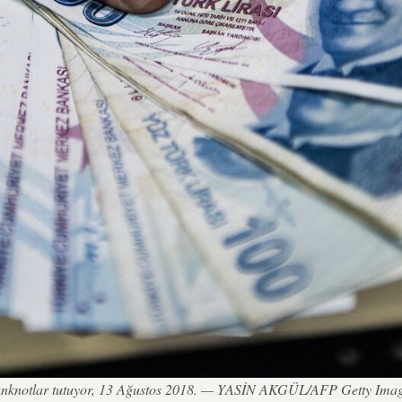
ı banknotlar tutuyor, 13 Ağustos 2018. — YASİN AKGÜL/AFP Getty Image