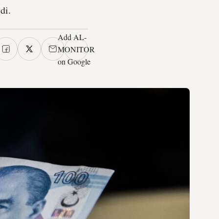
di.
Add AL-
MONITOR
on Google