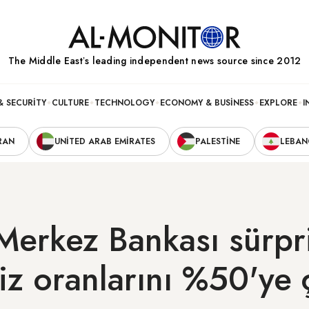
The Middle Eastʼs leading independent news source since 2012
& SECURITY
CULTURE
TECHNOLOGY
ECONOMY & BUSINESS
EXPLORE
I
RAN
UNITED ARAB EMIRATES
PALESTINE
LEBA
Merkez Bankası sürpri
aiz oranlarını %50'ye 