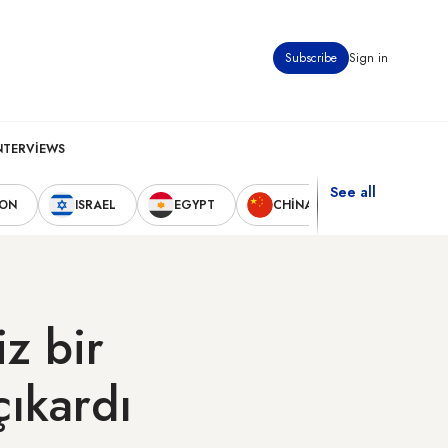
Subscribe
Sign in
NTERVIEWS
See all
NON
ISRAEL
EGYPT
CHINA
UNITED STA
z bir
çıkardı