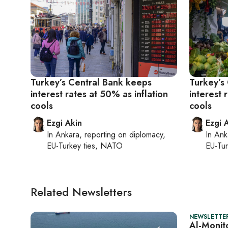
Turkey’s Central Bank keeps
Turkey’s
interest rates at 50% as inflation
interest 
cools
cools
Ezgi Akin
Ezgi 
In
Ankara
, reporting on
diplomacy,
In
Ank
EU-Turkey ties, NATO
EU-Tu
Related Newsletters
NEWSLETTER
Al-Monito