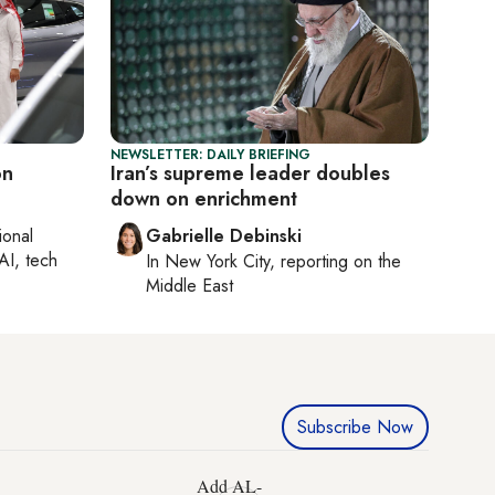
NEWSLETTER: DAILY BRIEFING
on
Iran’s supreme leader doubles
down on enrichment
ional
Gabrielle Debinski
AI, tech
In
New York City
, reporting on
the
Middle East
Subscribe Now
Add AL-