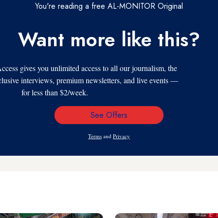
You're reading a free AL-MONITOR Original
Want more like this?
s gives you unlimited access to all our journalism, the
xclusive interviews, premium newsletters, and live events —
for less than $2/week.
See Offers
Email
Address
Terms
and
Privacy