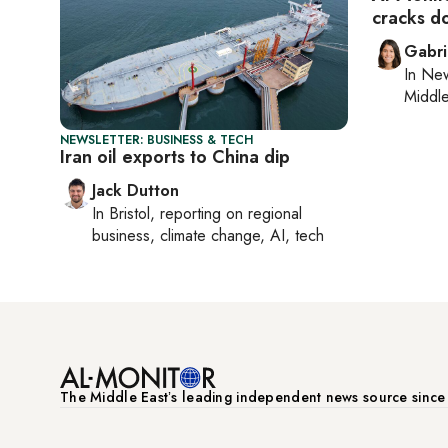
cracks do
Gabri
In
New
Middle
NEWSLETTER: BUSINESS & TECH
Iran oil exports to China dip
Jack Dutton
In
Bristol
, reporting on
regional
business, climate change, AI, tech
The Middle Eastʼs leading independent news source sinc