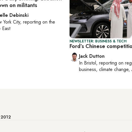
wn on militants
elle Debinski
 York City
, reporting on
the
 East
NEWSLETTER: BUSINESS & TECH
Ford’s Chinese competiti
Jack Dutton
In
Bristol
, reporting on
reg
business, climate change, 
e 2012