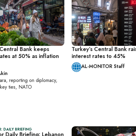
 Central Bank keeps
Turkey’s Central Bank rai
rates at 50% as inflation
interest rates to 45%
AL-MONITOR Staff
Akin
ara
, reporting on
diplomacy,
rkey ties, NATO
: DAILY BRIEFING
r Daily Briefing: Lebanon