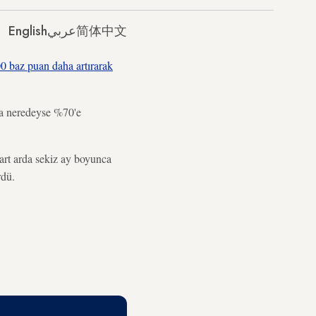
English
عربي
简体中文
00 baz puan daha artırarak
la neredeyse %70'e
art arda sekiz ay boyunca
rdü.