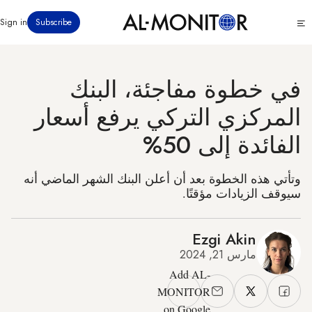
تجاوز
Click
Sign in
Subscribe
إلى
to
المحتوى
see
menu
الرئيسي
في خطوة مفاجئة، البنك
المركزي التركي يرفع أسعار
الفائدة إلى 50%
وتأتي هذه الخطوة بعد أن أعلن البنك الشهر الماضي أنه
سيوقف الزيادات مؤقتًا.
Ezgi Akin
مارس 21, 2024
Add AL-
MONITOR
on Google