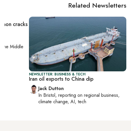
Related Newsletters
banon cracks
on
the Middle
NEWSLETTER: BUSINESS & TECH
Iran oil exports to China dip
Jack Dutton
In
Bristol
, reporting on
regional business,
climate change, AI, tech