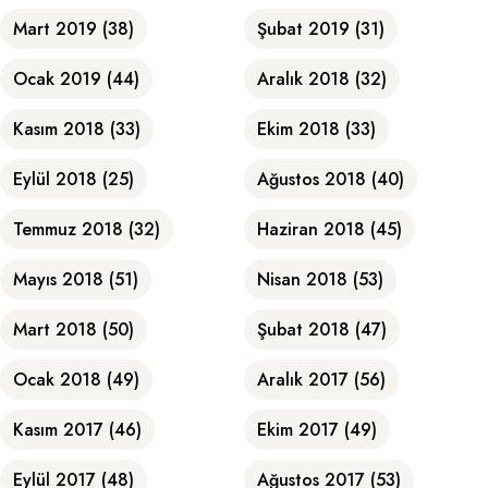
Mart 2019 (38)
Şubat 2019 (31)
Ocak 2019 (44)
Aralık 2018 (32)
Kasım 2018 (33)
Ekim 2018 (33)
Eylül 2018 (25)
Ağustos 2018 (40)
Temmuz 2018 (32)
Haziran 2018 (45)
Mayıs 2018 (51)
Nisan 2018 (53)
Mart 2018 (50)
Şubat 2018 (47)
Ocak 2018 (49)
Aralık 2017 (56)
Kasım 2017 (46)
Ekim 2017 (49)
Eylül 2017 (48)
Ağustos 2017 (53)