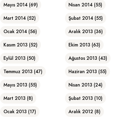
Mayıs 2014 (69)
Nisan 2014 (55)
Mart 2014 (52)
Şubat 2014 (55)
Ocak 2014 (56)
Aralık 2013 (36)
Kasım 2013 (52)
Ekim 2013 (63)
Eylül 2013 (50)
Ağustos 2013 (43)
Temmuz 2013 (47)
Haziran 2013 (55)
Mayıs 2013 (55)
Nisan 2013 (24)
Mart 2013 (8)
Şubat 2013 (10)
Ocak 2013 (17)
Aralık 2012 (8)