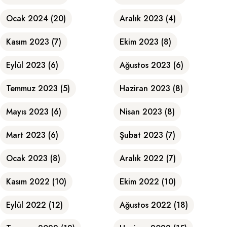
Ocak 2024 (20)
Aralık 2023 (4)
Kasım 2023 (7)
Ekim 2023 (8)
Eylül 2023 (6)
Ağustos 2023 (6)
Temmuz 2023 (5)
Haziran 2023 (8)
Mayıs 2023 (6)
Nisan 2023 (8)
Mart 2023 (6)
Şubat 2023 (7)
Ocak 2023 (8)
Aralık 2022 (7)
Kasım 2022 (10)
Ekim 2022 (10)
Eylül 2022 (12)
Ağustos 2022 (18)