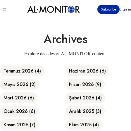
Ana
Click
Subscribe
Sign in
içeriğe
to
atla
see
menu
Archives
Explore decades of AL-MONITOR content.
Temmuz 2026 (4)
Haziran 2026 (6)
Mayıs 2026 (2)
Nisan 2026 (9)
Mart 2026 (6)
Şubat 2026 (4)
Ocak 2026 (6)
Aralık 2025 (3)
Kasım 2025 (7)
Ekim 2025 (4)