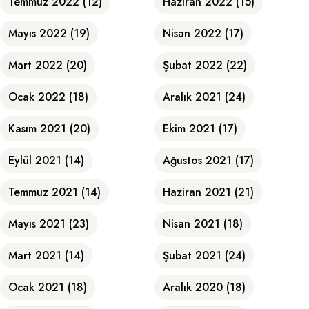
Temmuz 2022 (12)
Haziran 2022 (15)
Mayıs 2022 (19)
Nisan 2022 (17)
Mart 2022 (20)
Şubat 2022 (22)
Ocak 2022 (18)
Aralık 2021 (24)
Kasım 2021 (20)
Ekim 2021 (17)
Eylül 2021 (14)
Ağustos 2021 (17)
Temmuz 2021 (14)
Haziran 2021 (21)
Mayıs 2021 (23)
Nisan 2021 (18)
Mart 2021 (14)
Şubat 2021 (24)
Ocak 2021 (18)
Aralık 2020 (18)