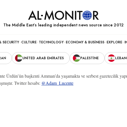
The Middle Eastʼs leading independent news source since 2012
& SECURITY
CULTURE
TECHNOLOGY
ECONOMY & BUSINESS
EXPLORE
I
RAN
UNITED ARAB EMIRATES
PALESTINE
LEBA
e Ürdün’ün başkenti Amman’da yaşamakta ve serbest gazetecilik yap
ışmıştır. Twitter hesabı:
@Adam_Lucente