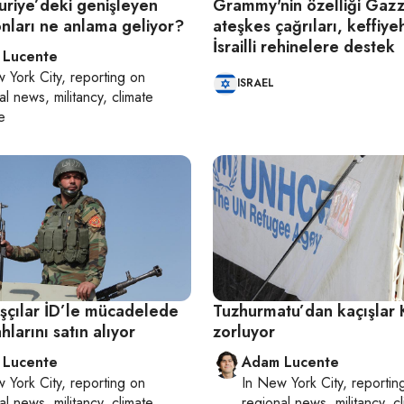
 Suriye’deki genişleyen
Grammy'nin özelliği Gaz
nları ne anlama geliyor?
ateşkes çağrıları, keffiye
İsrailli rehinelere destek
 Lucente
 York City
, reporting on
ISRAEL
al news, militancy, climate
e
aşçılar İD’le mücadelede
Tuzhurmatu’dan kaçışlar 
hlarını satın alıyor
zorluyor
 Lucente
Adam Lucente
 York City
, reporting on
In
New York City
, reportin
al news, militancy, climate
regional news, militancy, c