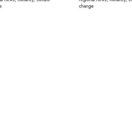
e
change