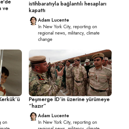
ze'de
istihbaratıyla bağlantılı hesapları
h ve
kapattı
Adam Lucente
In
New York City
, reporting on
regional news, militancy, climate
change
Kerkük’ü
Peşmerge İD’in üzerine yürümeye
“hazır”
Adam Lucente
g on
In
New York City
, reporting on
limate
regional news, militancy, climate