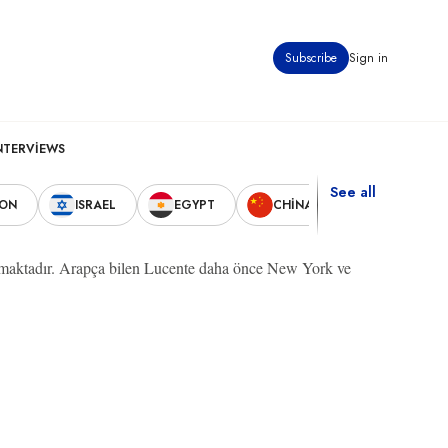
Subscribe
Sign in
NTERVIEWS
See all
NON
ISRAEL
EGYPT
CHINA
UNITED STA
maktadır. Arapça bilen Lucente daha önce New York ve