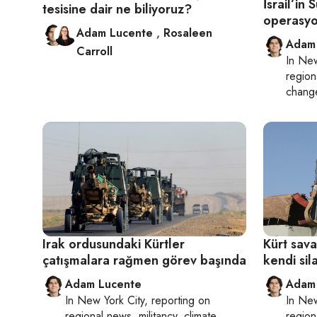
İsrail’in
tesisine dair ne biliyoruz?
operasyo
Adam Lucente
,
Rosaleen
Adam
Carroll
In
New
region
chang
Irak ordusundaki Kürtler
Kürt sav
çatışmalara rağmen görev başında
kendi sila
Adam Lucente
Adam
In
New York City
, reporting on
In
New
regional news, militancy, climate
region