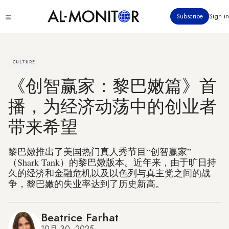
跳
Click
Subscribe
Sign in
转
to
到
see
menu
主
要
CULTURE
内
《创智赢家：黎巴嫩篇》首
容
播，为经济动荡中的创业者
带来希望
黎巴嫩推出了美国热门真人秀节目“创智赢家”
（Shark Tank）的黎巴嫩版本。近年来，由于旷日持
久的经济和金融危机以及以色列与真主党之间的战
争，黎巴嫩的失业率达到了历史新高。
Beatrice Farhat
10月 30, 2025