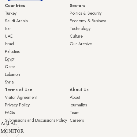
Countries
Sectors
Turkey
Politics & Security
Saudi Arabia
Economy & Business
Iran
Technology
UAE
Culture
Israel
Our Archive
Palestine
Egypt
Qatar
Lebanon
Syria
Terms of Use
About Us
Visitor Agreement
About
Privacy Policy
Journalists
FAQs
Team
Submissions and Discussions Policy
Careers
Add AL-
MONITOR