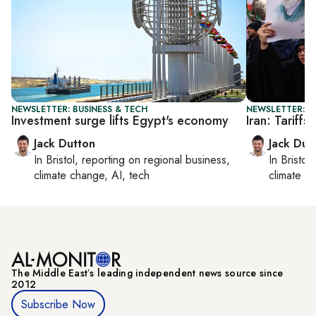
NEWSLETTER: BUSINESS & TECH
NEWSLETTER: B
Investment surge lifts Egypt's economy
Iran: Tariff
Jack Dutton
Jack Dut
In
Bristol
, reporting on
regional business,
In
Bristol
,
climate change, AI, tech
climate c
The Middle Eastʼs leading independent news source since
2012
Subscribe Now