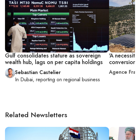
Gulf consolidates stature as sovereign
'A necessity
wealth hub, lags on per capita holdings
conversion t
Agence Fran
Sebastian Castelier
In
Dubai
, reporting on
regional business
Related Newsletters