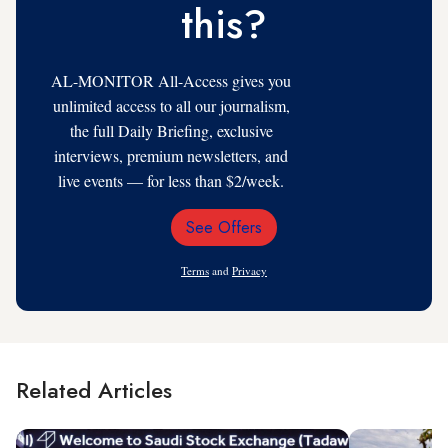
this?
AL-MONITOR All-Access gives you
unlimited access to all our journalism,
the full Daily Briefing, exclusive
interviews, premium newsletters, and
live events — for less than $2/week.
See Offers
Email
Address
Terms
and
Privacy
Related Articles