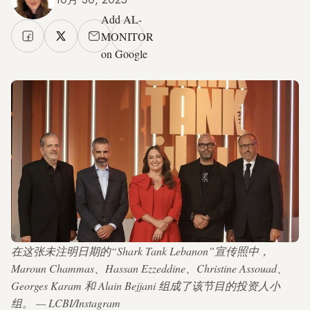
Add AL-
MONITOR
on Google
在这张未注明日期的“Shark Tank Lebanon”宣传照中，
Maroun Chammas、Hassan Ezzeddine、Christine Assouad、
Georges Karam 和 Alain Bejjani 组成了该节目的投资人小
组。 — LCBI/Instagram