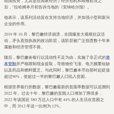
祖国投资，尤其是在国家经历了经济危机和艰难处境之
后，”拉哈姆本月初告诉当地的《安纳哈尔报》。
他表示，该系列活动旨在支持当地经济，并加强小型和新兴
企业的作用。
2019 年 10 月，黎巴嫩经济崩溃，全国爆发大规模抗议活
动，矛头直指执政的政治阶层，该阶层被广泛指责数十年来
腐败和经济管理不善。
随后，黎巴嫩各银行以流动性不足为由，实施了非正式的
资
本管制
并严格限制现金提取，导致物价飞涨、电力频繁短缺
以及药品和燃料匮乏。与此同时，黎巴嫩本币自那时起贬值
超过90%，使超过一半的黎巴嫩人口陷入贫困。
根据世界银行的数据，黎巴嫩最新的贫困率数据可以追溯到
2022 年。过去十年，黎巴嫩的贫困人口增加了两倍多，
2022 年该国近 580 万总人口中有 44% 的人生活在贫困之
中，而 2012 年这一比例为 12%。