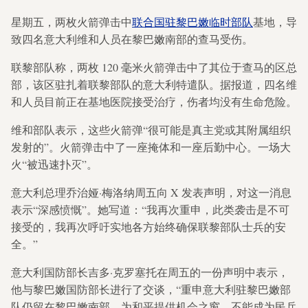
星期五，两枚火箭弹击中
联合国驻黎巴嫩临时部队
基地，导
致四名意大利维和人员在黎巴嫩南部的查马受伤。
联黎部队称，两枚 120 毫米火箭弹击中了其位于查马的区总
部，该区驻扎着联黎部队的意大利特遣队。据报道，四名维
和人员目前正在基地医院接受治疗，伤者均没有生命危险。
维和部队表示，这些火箭弹“很可能是真主党或其附属组织
发射的”。火箭弹击中了一座掩体和一座后勤中心。一场大
火“被迅速扑灭”。
意大利总理乔治娅·梅洛纳周五向 X 发表声明，对这一消息
表示“深感愤慨”。她写道：“我再次重申，此类袭击是不可
接受的，我再次呼吁实地各方始终确保联黎部队士兵的安
全。”
意大利国防部长吉多·克罗塞托在周五的一份声明中表示，
他与黎巴嫩国防部长进行了交谈，“重申意大利驻黎巴嫩部
队仍留在黎巴嫩南部，为和平提供机会之窗，不能成为民兵