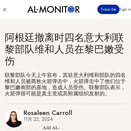
跳
Click
Subscribe
Sign in
转
to
到
see
menu
主
要
阿根廷撤离时四名意大利联
内
黎部队维和人员在黎巴嫩受
容
伤
联黎部队今天上午宣布，其驻意大利维和部队的四名
维和人员被两枚火箭弹击中，火箭弹击中了他们位于
黎巴嫩南部的基地，造成人员受伤。联黎部队表示，
火箭弹很可能是真主党或其附属组织发射的。
Rosaleen Carroll
11月 22, 2024
Add AL-