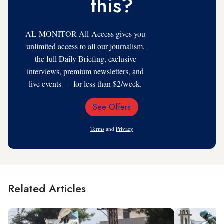
this?
AL-MONITOR All-Access gives you
unlimited access to all our journalism,
the full Daily Briefing, exclusive
interviews, premium newsletters, and
live events — for less than $2/week.
See Offers
Email
Address
Terms
and
Privacy
Related Articles