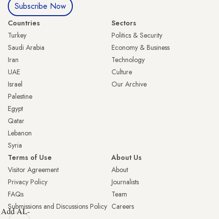
Subscribe Now
Countries
Sectors
Turkey
Politics & Security
Saudi Arabia
Economy & Business
Iran
Technology
UAE
Culture
Israel
Our Archive
Palestine
Egypt
Qatar
Lebanon
Syria
Terms of Use
About Us
Visitor Agreement
About
Privacy Policy
Journalists
FAQs
Team
Submissions and Discussions Policy
Careers
Add AL-