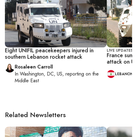
Eight UNIFIL peacekeepers injured in
LIVE UPDATES
France summ
southern Lebanon rocket attack
attack on U
Rosaleen Carroll
In
Washington, DC, US
, reporting on
the
LEBANON
Middle East
Related Newsletters