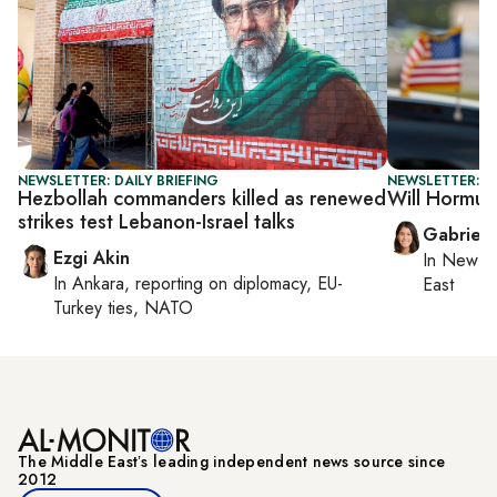
NEWSLETTER: DAILY BRIEFING
NEWSLETTER: DA
Hezbollah commanders killed as renewed
Will Hormuz
strikes test Lebanon-Israel talks
Gabriell
Ezgi Akin
In
New Yo
In
Ankara
, reporting on
diplomacy, EU-
East
Turkey ties, NATO
The Middle Eastʼs leading independent news source since
2012