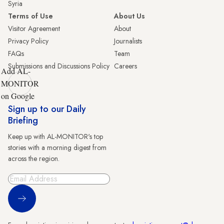
Syria
Terms of Use
About Us
Visitor Agreement
About
Privacy Policy
Journalists
FAQs
Team
Submissions and Discussions Policy
Careers
Add AL-
MONITOR
on Google
Sign up to our Daily
Briefing
Keep up with AL-MONITOR's top
stories with a morning digest from
across the region.
Sign Up