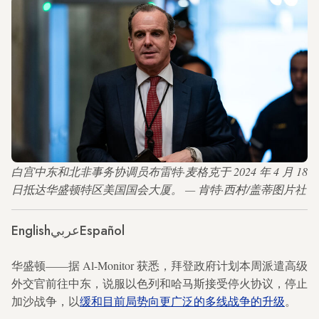
白宫中东和北非事务协调员布雷特·麦格克于 2024 年 4 月 18
日抵达华盛顿特区美国国会大厦。 — 肯特·西村/盖蒂图片社
English
عربي
Español
华盛顿——据 Al-Monitor 获悉，拜登政府计划本周派遣高级
外交官前往中东，说服以色列和哈马斯接受停火协议，停止
加沙战争，以
缓和目前局势向更广泛的多线战争的升级
。