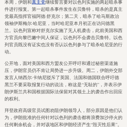
本周，伊朗和
真主党
继续誓言要对以色列实施的两起暗杀事
件进行报复。第一起暗杀事件发生在贝鲁特，暗杀的是真主
党最高指挥官福阿德·舒克尔；第二天，暗杀了哈马斯政治
领袖伊斯梅尔·哈尼亚，当时哈尼亚本月初正在访问德黑
兰。以色列宣称对舒克尔实施了无人机袭击，此前美国和西
方官员向黎巴嫩中间人保证，以色列不会袭击贝鲁特。以色
列官员既没有证实也没有否认以色列参与了暗杀哈尼亚的行
动。
公开地，面对美国和西方盟友公开呼吁和通过秘密渠道施
压，伊朗官员仍不肯让局势进一步升级。周二，伊朗外交部
发言人纳西尔·卡纳尼驳斥了英国、法国和德国联合呼吁德
黑兰不要采取报复行动的说法，称这是“无耻的”，并表示伊
朗伊斯兰共和国根据国际法保留对其领土上的袭击作出回应
的权利。
拜登政府高级官员试图劝阻伊朗领导人，部分原因是他们认
为，伊朗批准的任何针对以色列的袭击都将浪费加沙停火的
任何剩余机会，并对该地区和伊朗经济产生“毁灭性后果”。