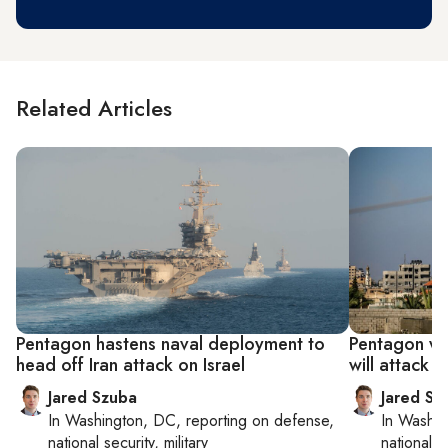
Related Articles
Pentagon hastens naval deployment to
Pentagon wat
head off Iran attack on Israel
will attack Is
Jared Szuba
Jared Sz
In
Washington, DC
, reporting on
defense,
In
Washin
national security, military
national se