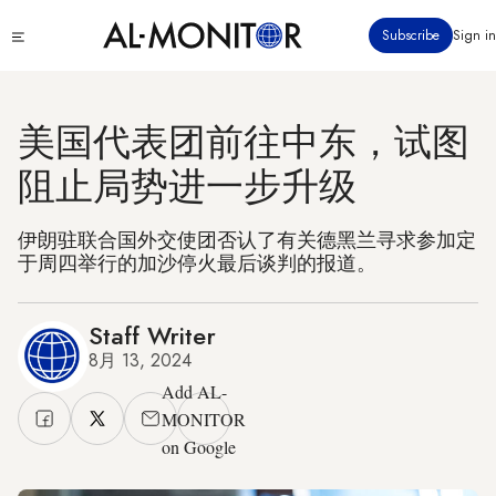
跳
Click
Subscribe
Sign in
转
to
到
see
menu
主
要
美国代表团前往中东，试图
内
阻止局势进一步升级
容
伊朗驻联合国外交使团否认了有关德黑兰寻求参加定
于周四举行的加沙停火最后谈判的报道。
Staff Writer
8月 13, 2024
Add AL-
MONITOR
on Google