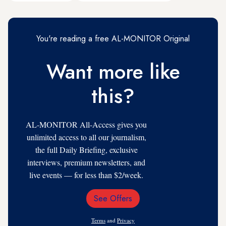
You're reading a free AL-MONITOR Original
Want more like
this?
AL-MONITOR All-Access gives you
unlimited access to all our journalism,
the full Daily Briefing, exclusive
interviews, premium newsletters, and
live events — for less than $2/week.
See Offers
Email
Address
Terms
and
Privacy