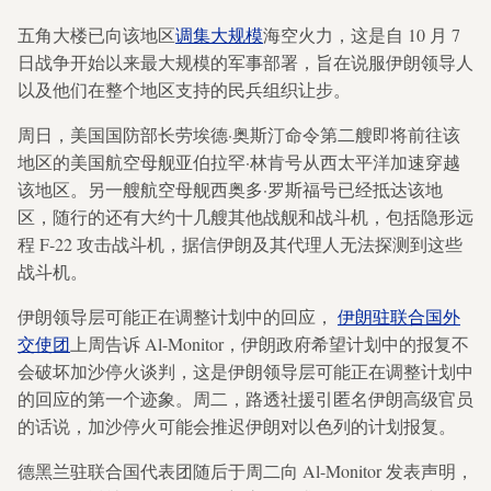
五角大楼已向该地区
调集大规模
海空火力，这是自 10 月 7
日战争开始以来最大规模的军事部署，旨在说服伊朗领导人
以及他们在整个地区支持的民兵组织让步。
周日，美国国防部长劳埃德·奥斯汀命令第二艘即将前往该
地区的美国航空母舰亚伯拉罕·林肯号从西太平洋加速穿越
该地区。另一艘航空母舰西奥多·罗斯福号已经抵达该地
区，随行的还有大约十几艘其他战舰和战斗机，包括隐形远
程 F-22 攻击战斗机，据信伊朗及其代理人无法探测到这些
战斗机。
伊朗领导层可能正在调整计划中的回应，
伊朗驻联合国外
交使团
上周告诉 Al-Monitor，伊朗政府希望计划中的报复不
会破坏加沙停火谈判，这是伊朗领导层可能正在调整计划中
的回应的第一个迹象。周二，路透社援引匿名伊朗高级官员
的话说，加沙停火可能会推迟伊朗对以色列的计划报复。
德黑兰驻联合国代表团随后于周二向 Al-Monitor 发表声明，