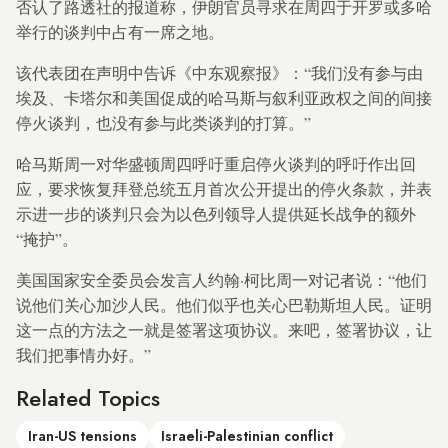
否认了路透社的报道称，伊朗官员寻求在周四于开罗或多哈
举行的谈判中占有一席之地。
该代表团在声明中告诉《中东观察报》：“我们没有参与由
埃及、卡塔尔和美国促成的哈马斯与叙利亚政权之间的间接
停火谈判，也没有参与此类谈判的打算。”
哈马斯周一对华盛顿周四呼吁重启停火谈判的呼吁作出回
应，要求恢复拜登总统五月首次公开提出的停火条款，并表
示进一步的谈判只会为以色列领导人提供延长战争的额外
“掩护”。
美国国家安全委员会发言人约翰·柯比周一对记者说：“他们
说他们关心加沙人民。他们似乎也关心巴勒斯坦人民。证明
这一点的方法之一就是签署这项协议。来吧，签署协议，让
我们把事情办好。”
Related Topics
Iran-US tensions
Israeli-Palestinian conflict