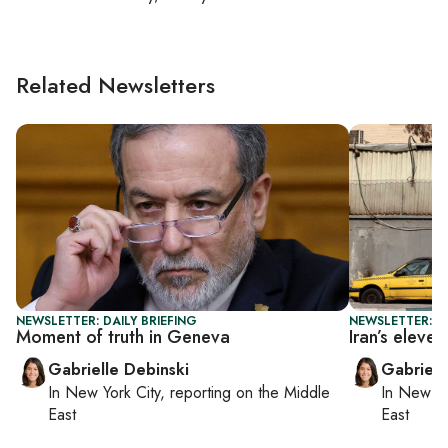
Related Newsletters
NEWSLETTER: DAILY BRIEFING
NEWSLETTER: DA
Moment of truth in Geneva
Iran’s eleve
Gabrielle Debinski
Gabriell
In
New York City
, reporting on
the Middle
In
New Yo
East
East