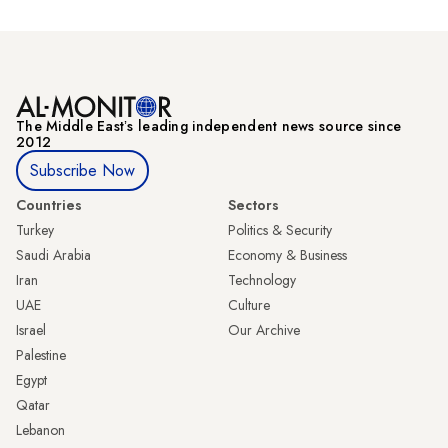
The Middle Eastʼs leading independent news source since
2012
Subscribe Now
Countries
Sectors
Turkey
Politics & Security
Saudi Arabia
Economy & Business
Iran
Technology
UAE
Culture
Israel
Our Archive
Palestine
Egypt
Qatar
Lebanon