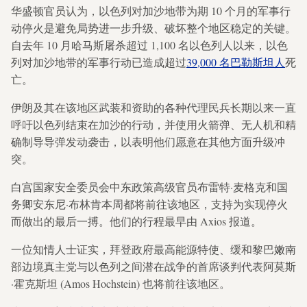
华盛顿官员认为，以色列对加沙地带为期 10 个月的军事行
动停火是避免局势进一步升级、破坏整个地区稳定的关键。
自去年 10 月哈马斯屠杀超过 1,100 名以色列人以来，以色
列对加沙地带的军事行动已造成超过
39,000 名巴勒斯坦人
死
亡。
伊朗及其在该地区武装和资助的各种代理民兵长期以来一直
呼吁以色列结束在加沙的行动，并使用火箭弹、无人机和精
确制导导弹发动袭击，以表明他们愿意在其他方面升级冲
突。
白宫国家安全委员会中东政策高级官员布雷特·麦格克和国
务卿安东尼·布林肯本周都将前往该地区，支持为实现停火
而做出的最后一搏。他们的行程最早由 Axios 报道。
一位知情人士证实，拜登政府最高能源特使、缓和黎巴嫩南
部边境真主党与以色列之间潜在战争的首席谈判代表阿莫斯
·霍克斯坦 (Amos Hochstein) 也将前往该地区。