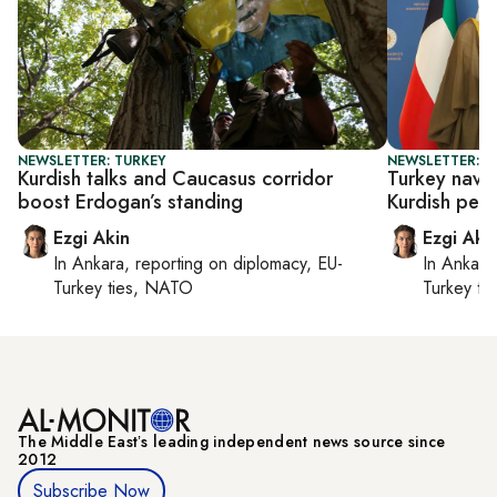
NEWSLETTER: TURKEY
NEWSLETTER: T
Kurdish talks and Caucasus corridor
Turkey navig
boost Erdogan’s standing
Kurdish peac
Ezgi Akin
Ezgi Aki
In
Ankara
, reporting on
diplomacy, EU-
In
Ankara
Turkey ties, NATO
Turkey ti
The Middle Eastʼs leading independent news source since
2012
Subscribe Now