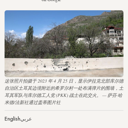
这张照片拍摄于 2023 年 4 月 25 日，显示伊拉克北部库尔德
自治区土耳其边境附近的希罗尔村一处布满弹片的围墙，土
耳其军队与库尔德工人党 (PKK) 战士在此交火。 — 萨芬·哈
米德/法新社通过盖蒂图片社
English
عربي