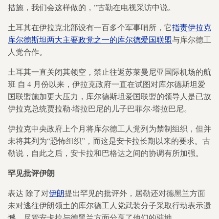
措施，我们会这样做的，”古勒在电视采访中说。
土耳其在伊拉克北部设有一百多个军事哨所，它
指责伊拉克
库尔德斯坦两大主要政党之一的库尔德爱国联盟
与库尔德工
人党合作。
土耳其一直关闭其领空，禁止往返苏莱曼尼亚国际机场的航
班
自 4 月份以来，伊拉克政府一直在试图对库尔德斯坦爱
国联盟施加更大压力，库尔德斯坦爱国联盟的领导人是已故
伊拉克总统贾拉勒·塔拉巴尼的儿子巴菲尔·塔拉巴尼。
伊拉克中央政府上个月将库尔德工人党列为禁制组织，但并
未将其列为“恐怖组织”，而这是安卡拉长期以来的要求。古
勒说，自此之后，安卡拉和巴格达之间的协调有所加强。
罕见批评伊朗
表达
除了对
伊朗
提出罕见的批评外，居勒还对德黑兰方面
未对逃往伊朗领土的库尔德工人党武装分子采取行动表示遗
憾，尽管安卡拉与德黑兰方面分享了他们的驻地。