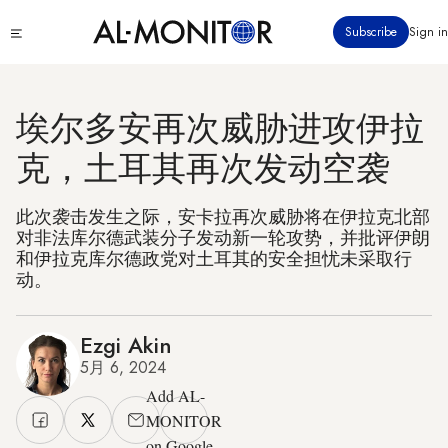
跳
Click
Subscribe
Sign in
转
to
到
see
menu
主
要
埃尔多安再次威胁进攻伊拉
内
克，土耳其再次发动空袭
容
此次袭击发生之际，安卡拉再次威胁将在伊拉克北部
对非法库尔德武装分子发动新一轮攻势，并批评伊朗
和伊拉克库尔德政党对土耳其的安全担忧未采取行
动。
Ezgi Akin
5月 6, 2024
Add AL-
MONITOR
on Google