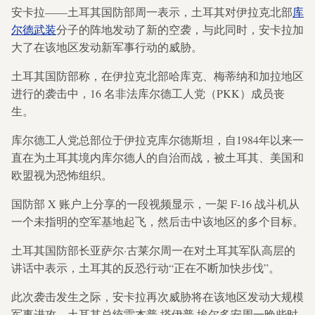
安卡拉——土耳其国防部周一表示，土耳其对伊拉克北部
库
尔德武装
分子的阵地发动了新的空袭，与此同时，安卡拉加
大了在该地区发动新军事行动的威胁。
土耳其国防部称，在伊拉克北部哈库克、梅蒂纳和加拉地区
进行的袭击中，16 名非法库尔德工人党（PKK）成员丧
生。
库尔德工人党总部位于伊拉克库尔德斯坦，自1984年以来一
直在为土耳其境内库尔德人的自治而战，被土耳其、美国和
欧盟视为恐怖组织。
国防部 X 账户上分享的一段视频显示，一架 F-16 战斗机从
一个未指明的空军基地起飞，然后击中该地区的多个目标。
土耳其国防部长亚萨尔·古莱尔周一在对土耳其军队高层的
讲话中表示，土耳其的反恐行动“正在不断加快步伐”。
此次袭击发生之际，安卡拉再次威胁将在该地区发动大规模
军事进攻。土耳其总统雷杰普·塔伊普·埃尔多安周一晚些时