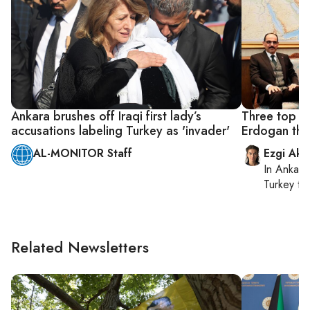
Ankara brushes off Iraqi first lady’s
Three top Tur
accusations labeling Turkey as 'invader'
Erdogan thre
AL-MONITOR Staff
Ezgi Aki
In
Ankara
Turkey ti
Related Newsletters