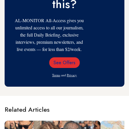
this?
AL-MONITOR All-Access gives you
unlimited access to all our journalism,
the full Daily Briefing, exclusive
interviews, premium newsletters, and
live events — for less than $2/week.
See Offers
Email
Address
Terms
and
Privacy
Related Articles