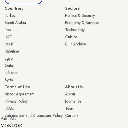
Countries
Sectors
Turkey
Politics & Security
Saudi Arabia
Economy & Business
Iran
Technology
UAE
Culture
Israel
Our Archive
Palestine
Egypt
Qatar
Lebanon
Syria
Terms of Use
About Us
Visitor Agreement
About
Privacy Policy
Journalists
FAQs
Team
Submissions and Discussions Policy
Careers
Add AL-
MONITOR