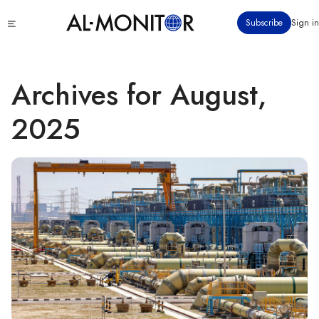
跳
Click
Subscribe
Sign in
转
to
到
see
menu
主
要
Archives for August,
内
容
2025