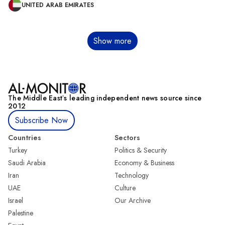
UNITED ARAB EMIRATES
分
Show more
页
The Middle Eastʼs leading independent news source since
2012
Subscribe Now
Countries
Sectors
Turkey
Politics & Security
Saudi Arabia
Economy & Business
Iran
Technology
UAE
Culture
Israel
Our Archive
Palestine