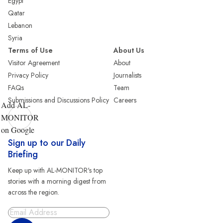
Egypt
Qatar
Lebanon
Syria
Terms of Use
About Us
Visitor Agreement
About
Privacy Policy
Journalists
FAQs
Team
Submissions and Discussions Policy
Careers
Add AL-
MONITOR
on Google
Sign up to our Daily
Briefing
Keep up with AL-MONITOR's top
stories with a morning digest from
across the region.