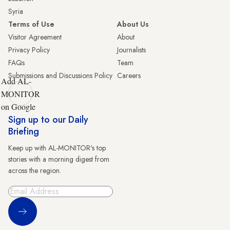
Syria
Terms of Use
About Us
Visitor Agreement
About
Privacy Policy
Journalists
FAQs
Team
Submissions and Discussions Policy
Careers
Add AL-
MONITOR
on Google
Sign up to our Daily
Briefing
Keep up with AL-MONITOR's top
stories with a morning digest from
across the region.
Sign Up