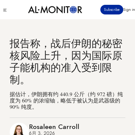
跳
Click
Subscribe
Sign in
转
to
到
see
menu
主
要
报告称，战后伊朗的秘密
内
容
核风险上升，因为国际原
子能机构的准入受到限
制。
据估计，伊朗拥有约 440.9 公斤（约 972 磅）纯
度为 60% 的浓缩铀，略低于被认为是武器级的
90% 纯度。
Rosaleen Carroll
6月 3, 2026