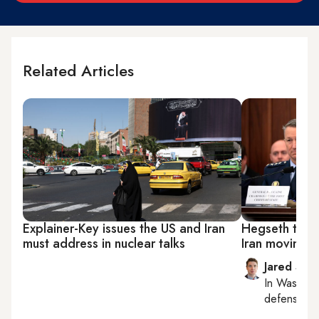
Related Articles
Explainer-Key issues the US and Iran
Hegseth tells
must address in nuclear talks
Iran moving 
Jared Szu
In
Washing
defense, nat