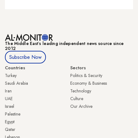
The Middle Eastʼs leading independent news source since
2012
Subscribe Now
Countries
Sectors
Turkey
Politics & Security
Saudi Arabia
Economy & Business
Iran
Technology
UAE
Culture
Israel
Our Archive
Palestine
Egypt
Qatar
Lebanon