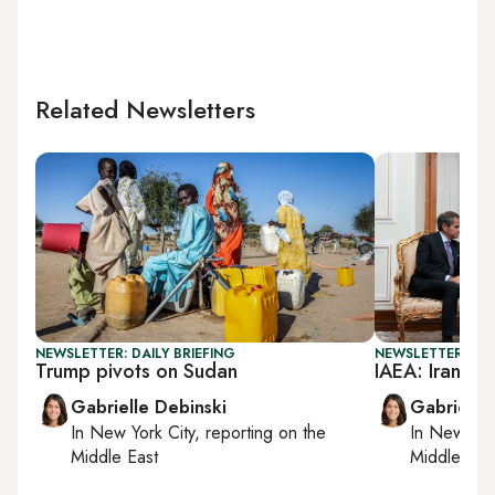
Related Newsletters
NEWSLETTER: DAILY BRIEFING
NEWSLETTER: DAI
Trump pivots on Sudan
IAEA: Iran ra
Gabrielle Debinski
Gabrielle
In
New York City
, reporting on
the
In
New York
Middle East
Middle Eas