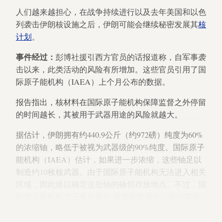
人们越来越担心，在战争持续进行以及去年美国和以色
列袭击伊朗核设施之后，伊朗可能会继续秘密发展其
核
计划
。
事件经过：
彭博社援引西方官员的话报道称，自军事袭
击以来，此类活动的风险有所增加。这些官员引用了国
际原子能机构（IAEA）上个月公布的数据。
报告指出，核材料在国际原子能机构保障监督之外停留
的时间越长，其被用于武器用途的风险就越大。
据估计，伊朗拥有约440.9公斤（约972磅）纯度为60%
的浓缩铀，略低于被视为武器级的90%纯度。国际原子
能机构（IAEA）估计，如果进一步浓缩，这些铀足以
制造约10枚核武器。由于国际原子能机构无法进入相关
区域，因此难以确定这批铀的确切存放地点。不过，国
际原子能机构总干事拉斐尔·格罗西曾表示，据信其中
大部分储存在伊朗
伊斯法罕核设施
的地下隧道群中。