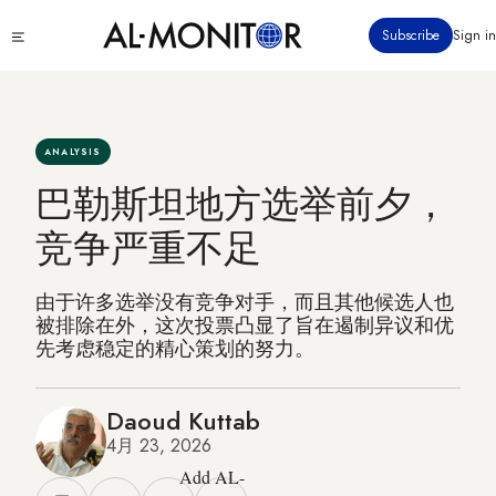
跳
Click
Subscribe
Sign in
转
to
到
see
menu
主
要
内
ANALYSIS
容
巴勒斯坦地方选举前夕，
竞争严重不足
由于许多选举没有竞争对手，而且其他候选人也
被排除在外，这次投票凸显了旨在遏制异议和优
先考虑稳定的精心策划的努力。
Daoud Kuttab
4月 23, 2026
Add AL-