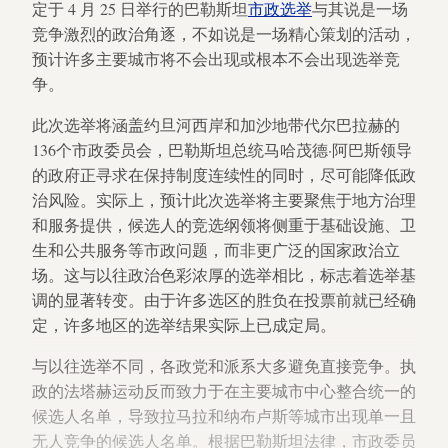
定于 4 月 25 日举行的巴勒斯坦
市政选举
与其说是一场
竞争激烈的政治角逐，不如说是一场精心策划的活动，
预计许多主要城市将不会出现或根本不会出现选举竞
争。
此次选举将涵盖约旦河西岸和加沙地带代尔巴拉赫的
136个市政委员会，巴勒斯坦总统马哈茂德·阿巴斯领导
的政府正寻求在保持制度连续性的同时，尽可能降低政
治风险。实际上，预计此次选举将主要聚焦于地方治理
和服务提供，候选人的竞选纲领将侧重于基础设施、卫
生和公共服务等市政问题，而非更广泛的国家政治立
场。这与以往政治色彩浓厚的选举相比，标志着选举基
调的显著转变。由于许多选区的胜负在投票前就已经确
定，许多地区的选举结果实际上已成定局。
与以往选举不同，各政党和派系大多避免直接竞争。执
政的法塔赫运动反而致力于在主要城市中心整合统一的
候选人名单，导致拉马拉和纳布卢斯等城市出现单一且
无人竞争的候选人名单。根据巴勒斯坦法律，市政委员