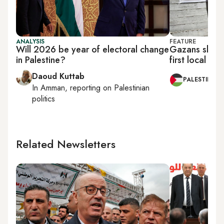
ANALYSIS
FEATURE
Will 2026 be year of electoral change
Gazans show 
in Palestine?
first local el
Daoud Kuttab
PALESTINE
In
Amman
, reporting on
Palestinian
politics
Related Newsletters