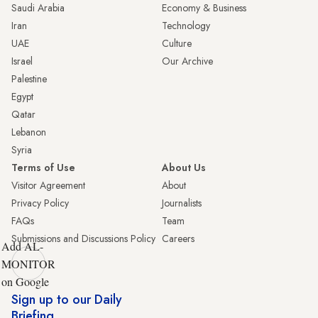
Saudi Arabia
Economy & Business
Iran
Technology
UAE
Culture
Israel
Our Archive
Palestine
Egypt
Qatar
Lebanon
Syria
Terms of Use
About Us
Visitor Agreement
About
Privacy Policy
Journalists
FAQs
Team
Submissions and Discussions Policy
Careers
Add AL-
MONITOR
on Google
Sign up to our Daily
Briefing