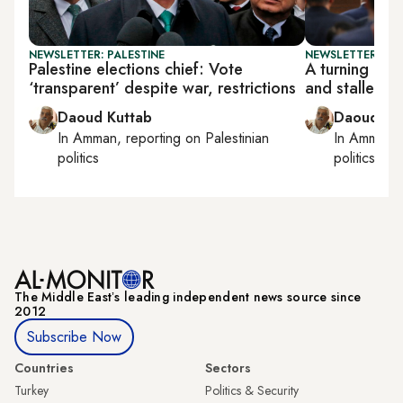
NEWSLETTER: PALESTINE
NEWSLETTER: PAL
Palestine elections chief: Vote
A turning poi
‘transparent’ despite war, restrictions
and stalled r
Daoud Kuttab
Daoud Ku
In
Amman
, reporting on
Palestinian
In
Amman
,
politics
politics
The Middle Eastʼs leading independent news source since
2012
Subscribe Now
Countries
Sectors
Turkey
Politics & Security