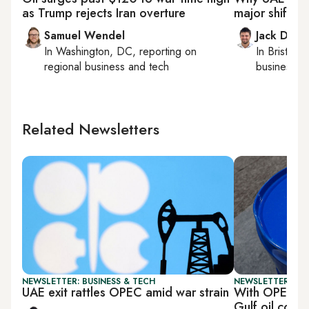
as Trump rejects Iran overture
major shift fo
Samuel Wendel
Jack Dutt
In
Washington, DC
, reporting on
In
Bristol
, 
regional business and tech
business, c
Related Newsletters
NEWSLETTER: BUSINESS & TECH
NEWSLETTER: GU
UAE exit rattles OPEC amid war strain
With OPEC exi
Gulf oil cons