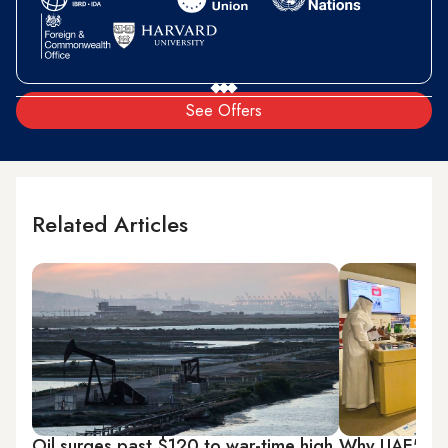
See Offers
Related Articles
Oil surges past $120 to war-time high
Why UAE's de