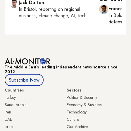
Jack Dutton
Francesco
In
Bristol
, reporting on
regional
In
Bologna
business, climate change, AI, tech
defense, e
The Middle Eastʼs leading independent news source since
2012
Subscribe Now
Countries
Sectors
Turkey
Politics & Security
Saudi Arabia
Economy & Business
Iran
Technology
UAE
Culture
Israel
Our Archive