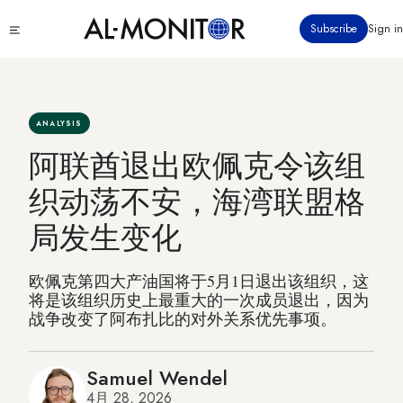
跳
Click
Subscribe
Sign in
转
to
到
see
menu
主
要
内
ANALYSIS
容
阿联酋退出欧佩克令该组
织动荡不安，海湾联盟格
局发生变化
欧佩克第四大产油国将于5月1日退出该组织，这
将是该组织历史上最重大的一次成员退出，因为
战争改变了阿布扎比的对外关系优先事项。
Samuel Wendel
4月 28, 2026