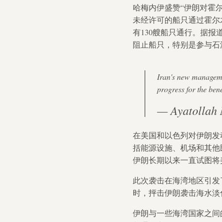
哈梅内伊盛赞“伊朗对霍
未经许可的船只通过霍尔
有130艘船只通行。据
阻止船只，特别是参与石
Iran's new manageme
progress for the benef
— Ayatollah
在美国和以色列对伊朗发
括能源设施、机场和其他
伊朗长期以来一直试图将
此次袭击在海湾地区引发
时，抨击伊朗袭击海水淡
伊朗与一些海湾国家之间