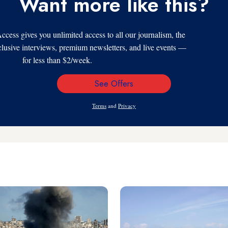
Want more like this?
s gives you unlimited access to all our journalism, the
xclusive interviews, premium newsletters, and live events —
for less than $2/week.
See Offers
Email
Address
Terms
and
Privacy