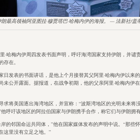
伊朗最高领袖阿亚图拉·穆贾塔巴·哈梅内伊的海报。 — 法新社/盖
阿里·哈梅内伊周四发表书面声明，呼吁海湾国家支持伊朗，并谴
的存在。
家日发表的书面讲话，是他上个月接替其父阿里·哈梅内伊以来
尚未公开露面。据报道，在战争初期，他的父亲阿里·哈梅内伊
寻求将美国逐出海湾地区，并宣称：“波斯湾地区的光明未来将
”他呼吁该地区的阿拉伯国家与伊朗携手合作，称它们与伊朗拥有
沿岸的邻国命运共同体，”他在国家媒体发布的声明中说。“那些
在这里没有立足之地。”