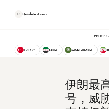
跳
转
Newsletters
Events
到
主
要
Main
内
POLITICS 
容
Secondary
navigation
TURKEY
SYRIA
SAUDI ARABIA
I
Navigation
伊朗最
号，威