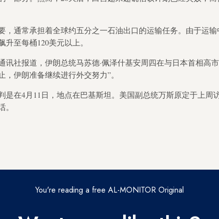
要，通常承担着全球约五分之一石油出口的运输任务。由于运输
飙升至每桶120美元以上。
通讯社报道，伊朗总统马苏德·佩泽什基安周四在与日本首相高市
止，伊朗准备继续进行外交努力”。
判是在4月11日，地点在巴基斯坦。美国副总统万斯原定于上周
话。
You're reading a free AL-MONITOR Original