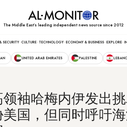
The Middle Eastʼs leading independent news source since 2012
& SECURITY
CULTURE
TECHNOLOGY
ECONOMY & BUSINESS
EXPLORE
I
RAN
UNITED ARAB EMIRATES
PALESTINE
LEBAN
高领袖哈梅内伊发出挑
胁美国，但同时呼吁海