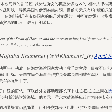
尔木兹海峡的新管控”以及他所说的将惠及该地区的“相应法律框架
木兹海峡，导致美国对伊朗实施封锁。目前每天只有约7艘船只
报道，伊朗限制只有友好国家的船只才能通过，并可能对通行收取
油贸易的船只，进入伊朗港口。
nt of the Strait of Hormuz and the corresponding legal framework wil
it of all the nations of the region.
 Mojtaba Khamenei (@MKhamenei_ir)
April 3
动军事行动后，伊朗对海湾国家发动了数千次空袭，目标不仅包
民用目标。美国在每个海湾合作委员会成员国都驻有军队，该地
美军驱逐出中东。
了广泛的愤怒。阿联酋外交部助理部长阿卜杜拉·巴拉拉上周在
接
化基础设施附近海域。他表示，霍尔木兹海峡应该作为任何协议
的沟通渠道仍然畅通，伊朗外交部长阿巴斯·阿拉格奇周日分别