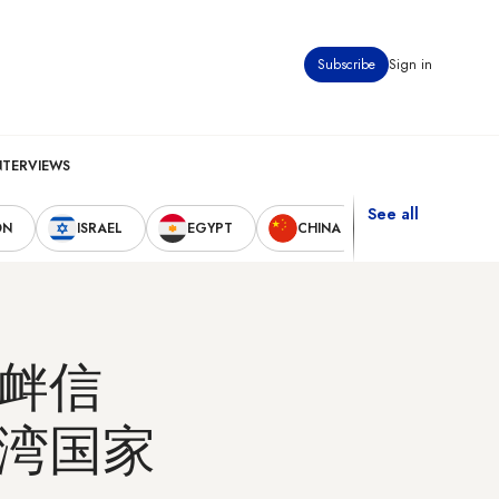
Subscribe
Sign in
NTERVIEWS
See all
ON
ISRAEL
EGYPT
CHINA
UNITED STAT
衅信
湾国家