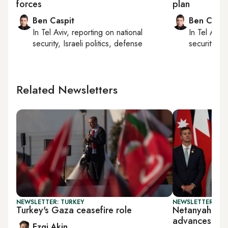
forces
plan
Ben Caspit
Ben Caspi
In
Tel Aviv
, reporting on
national
In
Tel Aviv
,
security, Israeli politics, defense
security, Is
Related Newsletters
NEWSLETTER: TURKEY
NEWSLETTER: ISR
Turkey's Gaza ceasefire role
Netanyahu po
advances Ga
Ezgi Akin