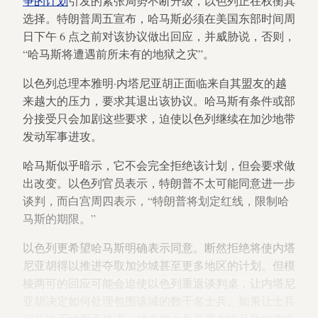
争的计划
引发的紧张局势不断升级，以色列正在权衡其
选择。特朗普周五宣布，哈马斯必须在美国东部时间周
日下午 6 点之前对该协议做出回应，并威胁说，否则，
“哈马斯将遭遇前所未有的地狱之灾”。
以色列总理本雅明·内塔尼亚胡正面临来自其盟友的越
来越大的压力，要求其退出该协议。哈马斯有条件或部
分接受只会加剧这些要求，迫使以色列继续在加沙地带
发动军事进攻。
哈马斯似乎暗示，它不会完全拒绝该计划，但会要求做
出改变。以色列官员表示，特朗普不太可能同意进一步
谈判，而白宫周四表示，“特朗普将划定红线，限制哈
马斯的期限。”
以色列更希望哈马斯明确表示同意。断然拒绝将使内塔
尼亚胡得以推进夺取加沙城甚至更多地区的计划。但模
棱两可的回应可能会迫使以色列重返谈判桌，让内塔尼
亚胡决定如何处理包围该城的数千名士兵。如果让士兵