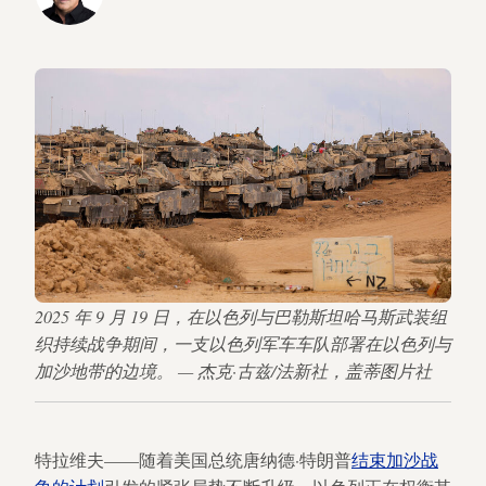
2025 年 9 月 19 日，在以色列与巴勒斯坦哈马斯武装组
织持续战争期间，一支以色列军车车队部署在以色列与
加沙地带的边境。 — 杰克·古兹/法新社，盖蒂图片社
特拉维夫——随着美国总统唐纳德·特朗普
结束加沙战