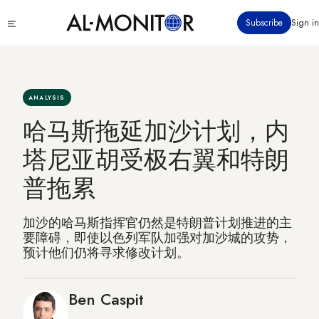
跳
Click
Subscribe
Sign in
转
to
到
see
menu
主
要
内
ANALYSIS
容
哈马斯拖延加沙计划，内
塔尼亚胡受极右翼和特朗
普拖累
加沙的哈马斯指挥官仍然是特朗普计划推进的主
要障碍，即使以色列军队加强对加沙城的攻势，
预计他们仍将寻求修改计划。
Ben Caspit