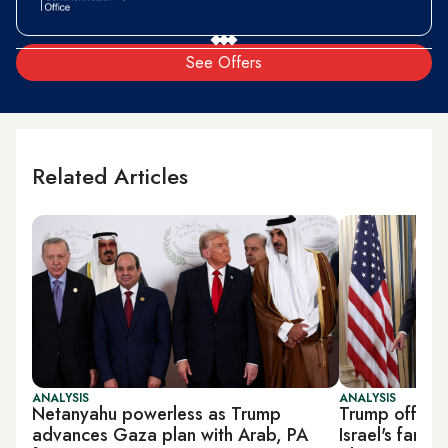
See Offers
Related Articles
ANALYSIS
ANALYSIS
Netanyahu powerless as Trump
Trump offers
advances Gaza plan with Arab, PA
Israel's far r