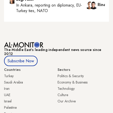
Rina Ba
In
Ankara
, reporting on
diplomacy, EU-
Turkey ties, NATO
The Middle Eastʼs leading independent news source since
2012
Subscribe Now
Countries
Sectors
Turkey
Politics & Security
Saudi Arabia
Economy & Business
Iran
Technology
UAE
Culture
Israel
Our Archive
Palestine