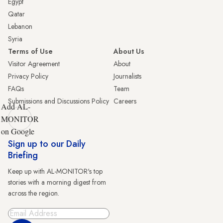
Egypt
Qatar
Lebanon
Syria
Terms of Use
About Us
Visitor Agreement
About
Privacy Policy
Journalists
FAQs
Team
Submissions and Discussions Policy
Careers
Add AL-
MONITOR
on Google
Sign up to our Daily
Briefing
Keep up with AL-MONITOR's top
stories with a morning digest from
across the region.