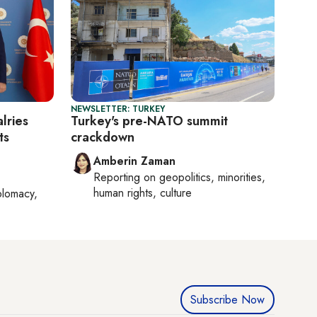
NEWSLETTER: TURKEY
lries
Turkey's pre-NATO summit
ts
crackdown
Amberin Zaman
Reporting on
geopolitics, minorities,
human rights, culture
plomacy,
Subscribe Now