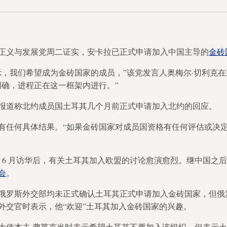
正义与发展党周二证实，安卡拉已正式申请加入中国主导的
金砖
示，我们希望成为金砖国家的成员，”该党发言人奥梅尔·切利克
明确，进程正在这一框架内进行。”
报道称北约成员国土耳其几个月前正式申请加入北约的回应。
有任何具体结果。“如果金砖国家对成员国资格有任何评估或决定
 6 月访华后，有关土耳其加入欧盟的讨论愈演愈烈。继中国之后，
会
。
罗斯外交部均未正式确认土耳其正式申请加入金砖国家，但俄罗斯总
外交官时表示，他“欢迎”土耳其加入金砖国家的兴趣。
大使杰夫·弗莱克当时表示希望土耳其不要加入该组织，但表示