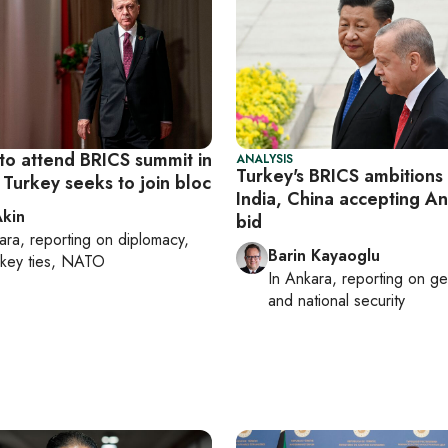
to attend BRICS summit in
ANALYSIS
Turkey's BRICS ambitions
 Turkey seeks to join bloc
India, China accepting An
Akin
bid
ara
, reporting on
diplomacy,
Barin Kayaoglu
rkey ties, NATO
In
Ankara
, reporting on
ge
and national security