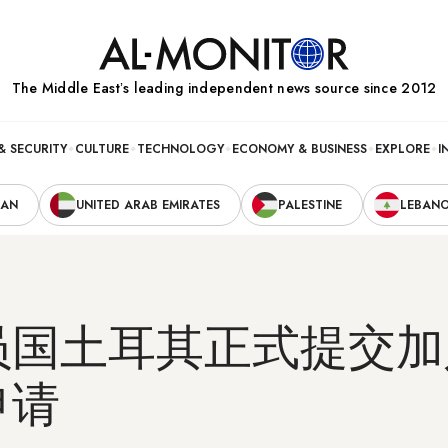
The Middle Eastʼs leading independent news source since 2012
& SECURITY
CULTURE
TECHNOLOGY
ECONOMY & BUSINESS
EXPLORE
I
RAN
UNITED ARAB EMIRATES
PALESTINE
LEBAN
员国土耳其正式提交加
申请