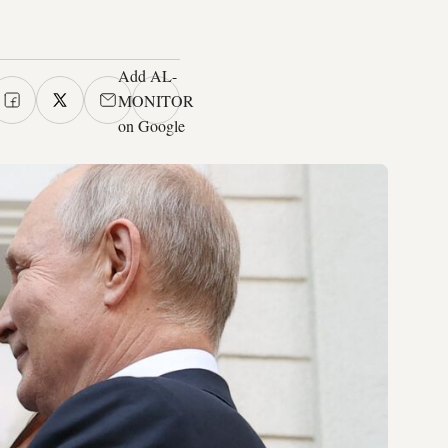
Add AL-
MONITOR
on Google