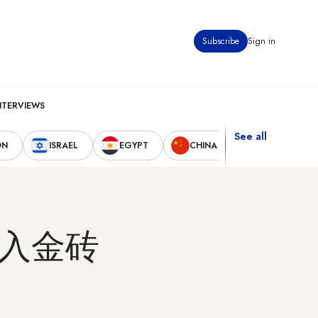
Subscribe
Sign in
NTERVIEWS
See all
ON
ISRAEL
EGYPT
CHINA
UNITED STAT
入金砖