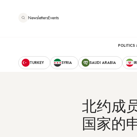
跳
转
Newsletters
Events
到
主
要
Main
内
POLITICS 
容
Secondary
navigation
TURKEY
SYRIA
SAUDI ARABIA
I
Navigation
北约成
国家的