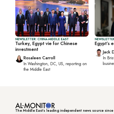
NEWSLETTER: CHINA-MIDDLE EAST
NEWSLETTER
Turkey, Egypt vie for Chinese
Egypt’s 
investment
Jack 
Rosaleen Carroll
In
Bris
busine
In
Washington, DC, US
, reporting on
the Middle East
The Middle Eastʼs leading independent news source sinc