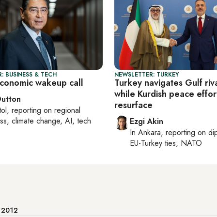
: BUSINESS & TECH
NEWSLETTER: TURKEY
economic wakeup call
Turkey navigates Gulf riva
while Kurdish peace effor
Dutton
resurface
tol
, reporting on
regional
ss, climate change, AI, tech
Ezgi Akin
In
Ankara
, reporting on
di
EU-Turkey ties, NATO
e 2012