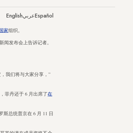
English
عربي
Español
国家
组织。
在新闻发布会上告诉记者。
，我们将与大家分享，”
菲丹还于 6 月出席了
在
统普京在 6 月 11 日
土耳其的潜在成员资格不会