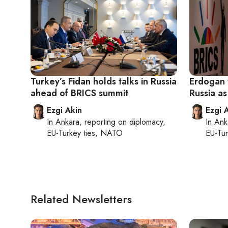
Turkey’s Fidan holds talks in Russia
Erdogan 
ahead of BRICS summit
Russia as
Ezgi Akin
Ezgi 
In
Ankara
, reporting on
diplomacy,
In
Ank
EU-Turkey ties, NATO
EU-Tu
Related Newsletters