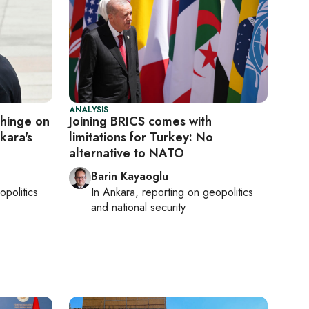
ANALYSIS
 hinge on
Joining BRICS comes with
kara's
limitations for Turkey: No
alternative to NATO
Barin Kayaoglu
opolitics
In
Ankara
, reporting on
geopolitics
and national security