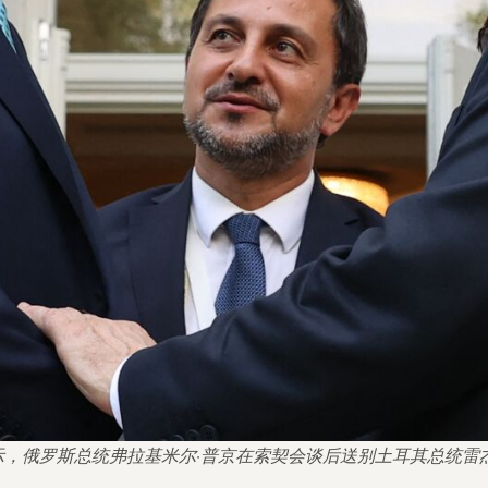
像显示，俄罗斯总统弗拉基米尔·普京在索契会谈后送别土耳其总统雷杰普·