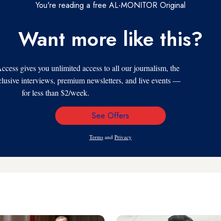
You're reading a free AL-MONITOR Original
Want more like this?
s gives you unlimited access to all our journalism, the
xclusive interviews, premium newsletters, and live events —
for less than $2/week.
See Offers
Email
Address
Terms
and
Privacy