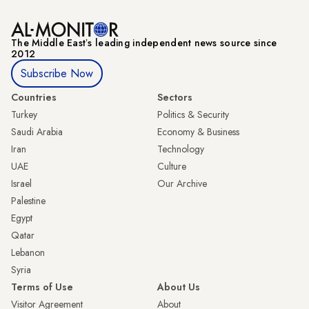
The Middle Eastʼs leading independent news source since
2012
Subscribe Now
Countries
Sectors
Turkey
Politics & Security
Saudi Arabia
Economy & Business
Iran
Technology
UAE
Culture
Israel
Our Archive
Palestine
Egypt
Qatar
Lebanon
Syria
Terms of Use
About Us
Visitor Agreement
About