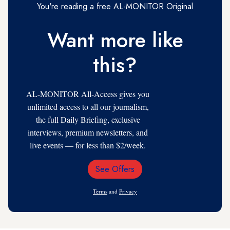
You're reading a free AL-MONITOR Original
Want more like
this?
AL-MONITOR All-Access gives you
unlimited access to all our journalism,
the full Daily Briefing, exclusive
interviews, premium newsletters, and
live events — for less than $2/week.
See Offers
Email
Address
Terms
and
Privacy