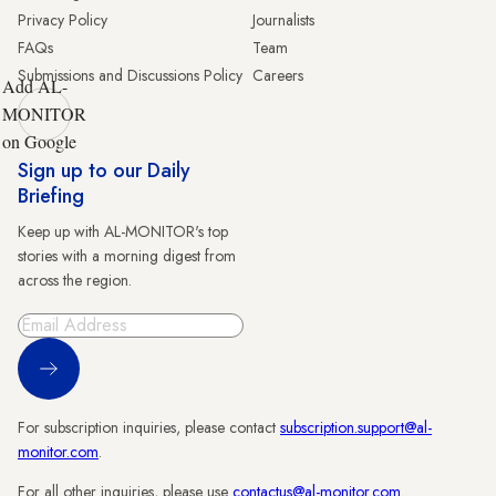
Privacy Policy
Journalists
FAQs
Team
Submissions and Discussions Policy
Careers
Add AL-
MONITOR
on Google
Sign up to our Daily
Briefing
Keep up with AL-MONITOR's top
stories with a morning digest from
across the region.
Sign Up
For subscription inquiries, please contact
subscription.support@al-
monitor.com
.
For all other inquiries, please use
contactus@al-monitor.com
.