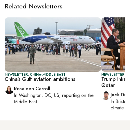
Related Newsletters
NEWSLETTER: CHINA-MIDDLE EAST
NEWSLETTER: B
China’s Gulf aviation ambitions
Trump inks 
Qatar
Rosaleen Carroll
Jack Dut
In
Washington, DC, US
, reporting on
the
In
Bristol
,
Middle East
climate c