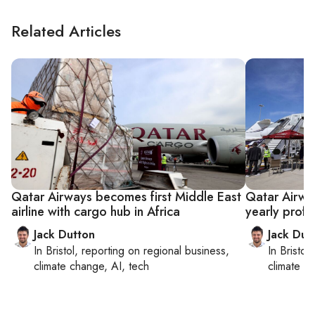
Related Articles
Qatar Airways becomes first Middle East
Qatar Airway
airline with cargo hub in Africa
yearly profi
Jack Dutton
Jack Dut
In
Bristol
, reporting on
regional business,
In
Bristol
,
climate change, AI, tech
climate c