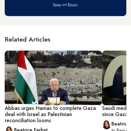
Address
Terms
and
Privacy
Related Articles
Abbas urges Hamas to complete Gaza
Saudi media 
deal with Israel as Palestinian
since Gaza 
reconciliation looms
Beatrice
Beatrice Farhat
In
Beirut
,