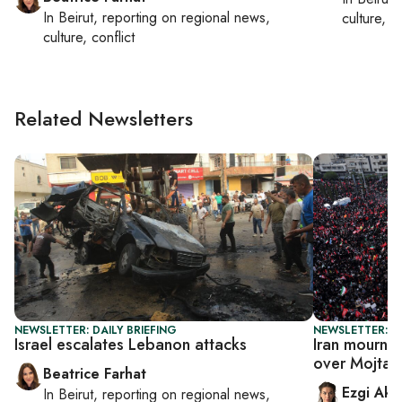
In
Beirut
, reporting on
regional news,
culture, co
culture, conflict
Related Newsletters
NEWSLETTER: DAILY BRIEFING
NEWSLETTER: DA
Israel escalates Lebanon attacks
Iran mourns 
over Mojtab
Beatrice Farhat
Ezgi Aki
In
Beirut
, reporting on
regional news,