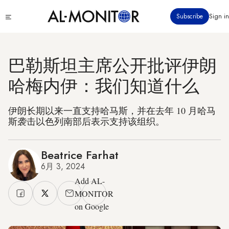
跳
Click
Subscribe
Sign in
转
to
到
see
menu
主
要
巴勒斯坦主席公开批评伊朗
内
哈梅内伊：我们知道什么
容
伊朗长期以来一直支持哈马斯，并在去年 10 月哈马
斯袭击以色列南部后表示支持该组织。
Beatrice Farhat
6月 3, 2024
Add AL-
MONITOR
on Google