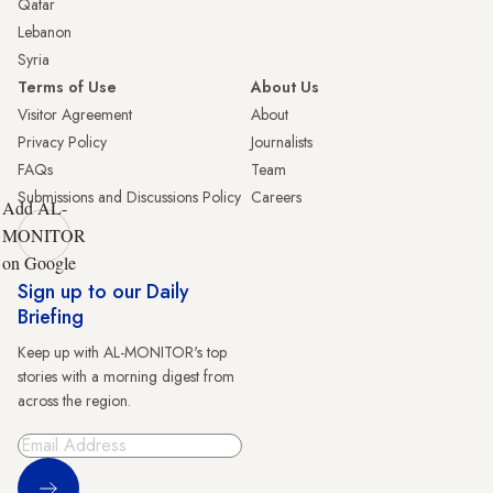
Qatar
Lebanon
Syria
Terms of Use
About Us
Visitor Agreement
About
Privacy Policy
Journalists
FAQs
Team
Submissions and Discussions Policy
Careers
Add AL-
MONITOR
on Google
Sign up to our Daily
Briefing
Keep up with AL-MONITOR's top
stories with a morning digest from
across the region.
Sign Up