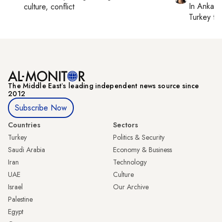
In
Ankara
culture, conflict
Turkey ti
The Middle Eastʼs leading independent news source since
2012
Subscribe Now
Countries
Sectors
Turkey
Politics & Security
Saudi Arabia
Economy & Business
Iran
Technology
UAE
Culture
Israel
Our Archive
Palestine
Egypt