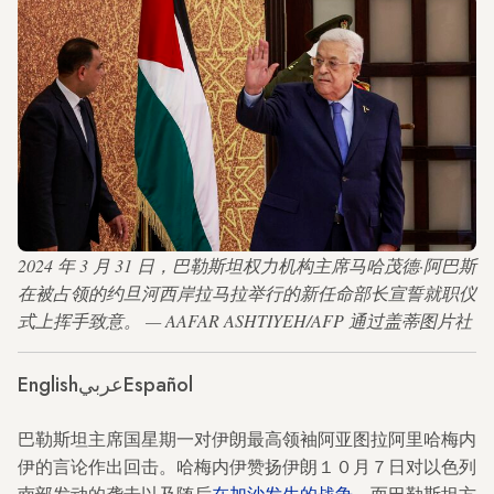
2024 年 3 月 31 日，巴勒斯坦权力机构主席马哈茂德·阿巴斯
在被占领的约旦河西岸拉马拉举行的新任命部长宣誓就职仪
式上挥手致意。 — AAFAR ASHTIYEH/AFP 通过盖蒂图片社
English
عربي
Español
巴勒斯坦主席国星期一对伊朗最高领袖阿亚图拉阿里哈梅内
伊的言论作出回击。哈梅内伊赞扬伊朗１０月７日对以色列
南部发动的袭击以及随后
在加沙发生的战争
，而巴勒斯坦方