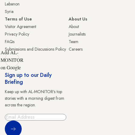
Lebanon
Syria
Terms of Use
About Us
Visitor Agreement
About
Privacy Policy
Journalists
FAQs
Team
Submissions and Discussions Policy
Careers
Add AL-
MONITOR
on Google
Sign up to our Daily
Briefing
Keep up with AL-MONITOR's top
stories with a morning digest from
across the region.
Sign Up