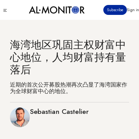
跳
Click
Subscribe
Sign in
转
to
到
see
menu
主
要
海湾地区巩固主权财富中
内
容
心地位，人均财富持有量
落后
近期的首次公开募股热潮再次凸显了海湾国家作
为全球财富中心的地位。
Sebastian Castelier