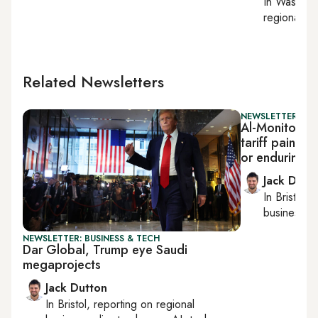
In
Washing
regional bu
Related Newsletters
NEWSLETTER: BUS
Al-Monitor B
tariff pain in
or enduring?
Jack Dutt
In
Bristol
, 
business, c
NEWSLETTER: BUSINESS & TECH
Dar Global, Trump eye Saudi
megaprojects
Jack Dutton
In
Bristol
, reporting on
regional