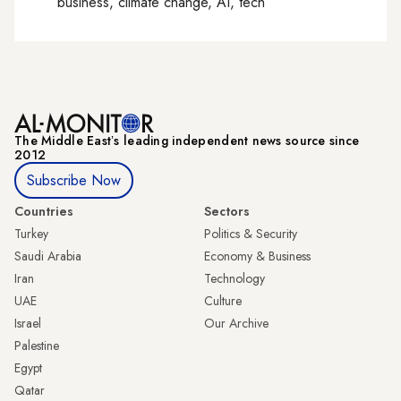
business, climate change, AI, tech
The Middle Eastʼs leading independent news source since
2012
Subscribe Now
Countries
Sectors
Turkey
Politics & Security
Saudi Arabia
Economy & Business
Iran
Technology
UAE
Culture
Israel
Our Archive
Palestine
Egypt
Qatar