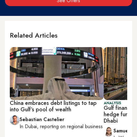
See Offers
Related Articles
China embraces debt listings to tap
ANALYSIS
Gulf finance 
into Gulf’s pool of wealth
hedge funds f
Sebastian Castelier
Dhabi
In
Dubai
, reporting on
regional business
Samuel W