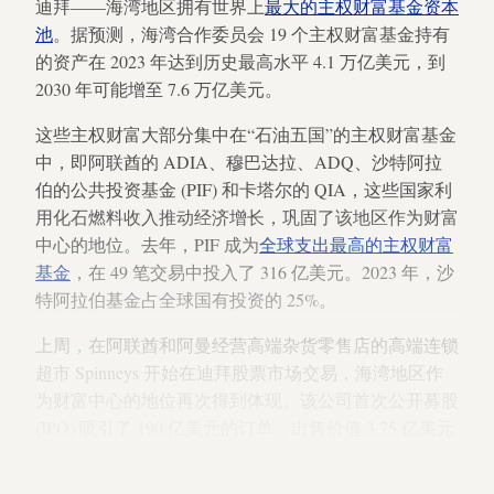
迪拜——海湾地区拥有世界上
最大的主权财富基金资本
池
。据预测，海湾合作委员会 19 个主权财富基金持有
的资产在 2023 年达到历史最高水平 4.1 万亿美元，到
2030 年可能增至 7.6 万亿美元。
这些主权财富大部分集中在“石油五国”的主权财富基金
中，即阿联酋的 ADIA、穆巴达拉、ADQ、沙特阿拉
伯的公共投资基金 (PIF) 和卡塔尔的 QIA，这些国家利
用化石燃料收入推动经济增长，巩固了该地区作为财富
中心的地位。去年，PIF 成为
全球支出最高的主权财富
基金
，在 49 笔交易中投入了 316 亿美元。2023 年，沙
特阿拉伯基金占全球国有投资的 25%。
上周，在阿联酋和阿曼经营高端杂货零售店的高端连锁
超市 Spinneys 开始在迪拜股票市场交易，海湾地区作
为财富中心的地位再次得到体现。该公司首次公开募股
(IPO) 吸引了 190 亿美元的订单，出售价值 3.75 亿美元
的股票，投资者正在寻找海湾地区私营企业的稀有上市
机会。