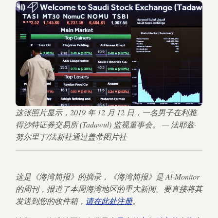
这张照片显示，2019 年 12 月 12 日，一名男子在利雅
得沙特证券交易所 (Tadawul) 监视董事会。 — 法耶兹·
努尔里丁/法新社通过盖蒂图片社
这是《海湾简报》的摘录，《海湾简报》是 Al-Monitor
的周刊，报道了本周海湾地区的重大新闻。要直接将其
发送到您的收件箱，
请在此处注册
。