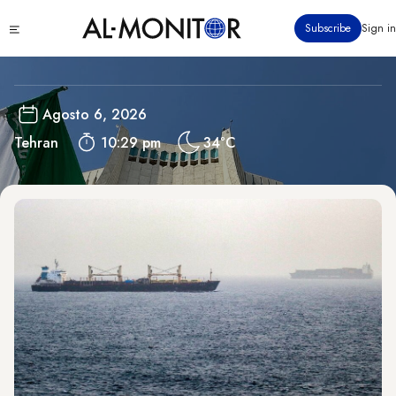
Pasar
Iran
Click
Subscribe
Sign in
al
to
contenido
see
menu
principal
Agosto 6, 2026
Tehran
10:29 pm
34°C