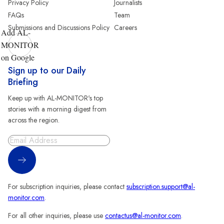
Privacy Policy
Journalists
FAQs
Team
Submissions and Discussions Policy
Careers
Add AL-
MONITOR
on Google
Sign up to our Daily
Briefing
Keep up with AL-MONITOR's top
stories with a morning digest from
across the region.
Sign Up
For subscription inquiries, please contact
subscription.support@al-
monitor.com
.
For all other inquiries, please use
contactus@al-monitor.com
.