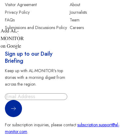
Visitor Agreement
About
Privacy Policy
Journalists
FAQs
Team
Submissions and Discussions Policy
Careers
Add AL-
MONITOR
on Google
Sign up to our Daily
Briefing
Keep up with AL-MONITOR's top
stories with a morning digest from
across the region.
Sign Up
For subscription inquiries, please contact
subscription.support@al-
monitor.com
.