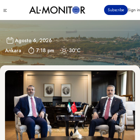
Pasar
Turkey
Click
Subscribe
Sign in
al
to
contenido
see
menu
principal
Agosto 6, 2026
Ankara
7:18 pm
30°C