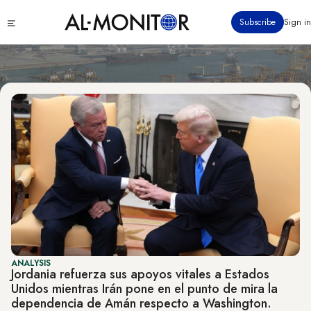
Economy & Business
Pasar
Click
Subscribe
Sign in
al
to
contenido
see
menu
principal
ANALYSIS
Jordania refuerza sus apoyos vitales a Estados
Unidos mientras Irán pone en el punto de mira la
dependencia de Amán respecto a Washington.