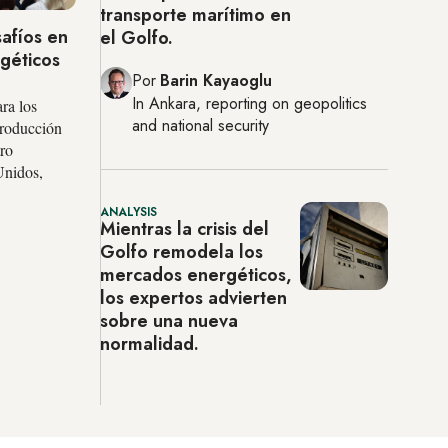
transporte marítimo en
afíos en
el Golfo.
rgéticos
Por
Barin Kayaoglu
In
Ankara
, reporting on
geopolitics
ra los
and national security
 producción
tro
Unidos,
ANALYSIS
Mientras la crisis del
Golfo remodela los
mercados energéticos,
los expertos advierten
sobre una nueva
normalidad.