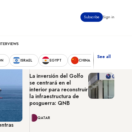
Subscribe
Sign in
Doha
12:54 pm
43°C
NTERVIEWS
See all
Latest News
ON
ISRAEL
EGYPT
CHINA
UNITED STAT
La inversión del Golfo
se centrará en el
interior para reconstruir
la infraestructura de
posguerra: QNB
QATAR
entras