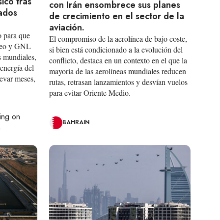
ico tras
con Irán ensombrece sus planes
tados
de crecimiento en el sector de la
aviación.
o para que
El compromiso de la aerolínea de bajo coste,
óleo y GNL
si bien está condicionado a la evolución del
s mundiales,
conflicto, destaca en un contexto en el que la
 energía del
mayoría de las aerolíneas mundiales reducen
levar meses,
rutas, retrasan lanzamientos y desvían vuelos
para evitar Oriente Medio.
ting on
BAHRAIN
h