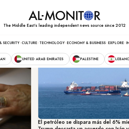
The Middle Eastʼs leading independent news source since 2012
& SECURITY
CULTURE
TECHNOLOGY
ECONOMY & BUSINESS
EXPLORE
I
RAN
UNITED ARAB EMIRATES
PALESTINE
LEBAN
El petróleo se dispara más del 6% mi
Trump descarta un acuerdo con Irán y