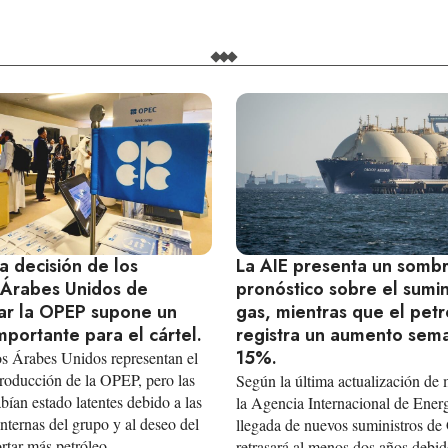
a decisión de los
La AIE presenta un sombr
 Árabes Unidos de
pronóstico sobre el sumin
r la OPEP supone un
gas, mientras que el pet
portante para el cártel.
registra un aumento sema
15%.
s Árabes Unidos representan el
roducción de la OPEP, pero las
Según la última actualización de
bían estado latentes debido a las
la Agencia Internacional de Energ
internas del grupo y al deseo del
llegada de nuevos suministros d
rtar más petróleo.
retrasará al menos dos años debid