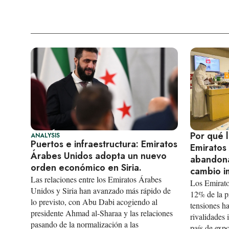
Por qué l
ANALYSIS
Puertos e infraestructura: Emiratos
Emiratos
Árabes Unidos adopta un nuevo
abandona
orden económico en Siria.
cambio im
Las relaciones entre los Emiratos Árabes
Los Emirato
Unidos y Siria han avanzado más rápido de
12% de la p
lo previsto, con Abu Dabi acogiendo al
tensiones ha
presidente Ahmad al-Sharaa y las relaciones
rivalidades 
pasando de la normalización a las
país de expo