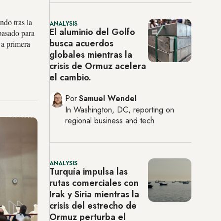
ndo tras la
ANALYSIS
El aluminio del Golfo
pasado para
busca acuerdos
 a primera
globales mientras la
crisis de Ormuz acelera
el cambio.
Por
Samuel Wendel
In
Washington, DC
, reporting on
regional business and tech
ANALYSIS
Turquía impulsa las
rutas comerciales con
Irak y Siria mientras la
crisis del estrecho de
Ormuz perturba el