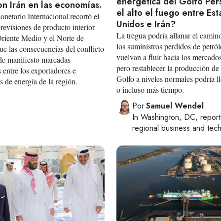
energética del Golfo Pérs
on Irán en las economías.
el alto el fuego entre Es
netario Internacional recortó el
Unidos e Irán?
revisiones de producto interior
La tregua podría allanar el camin
Oriente Medio y el Norte de
los suministros perdidos de petr
ue las consecuencias del conflicto
vuelvan a fluir hacia los mercado
de manifiesto marcadas
pero restablecer la producción de
 entre los exportadores e
Golfo a niveles normales podría l
 de energía de la región.
o incluso más tiempo.
Por
Samuel Wendel
In
Washington, DC
, repor
regional business and tec