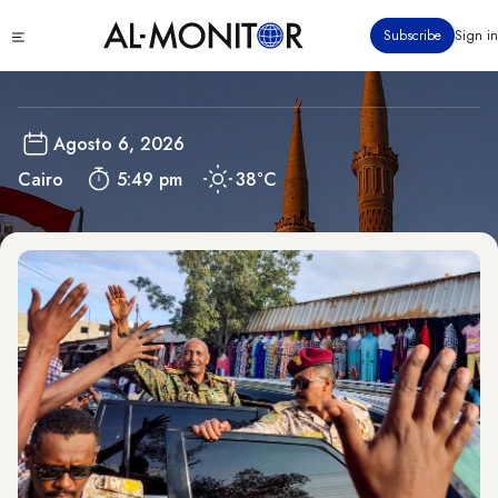
Pasar
Egypt
Click
Subscribe
Sign in
al
to
contenido
see
menu
principal
Agosto 6, 2026
Cairo
5:49 pm
38°C