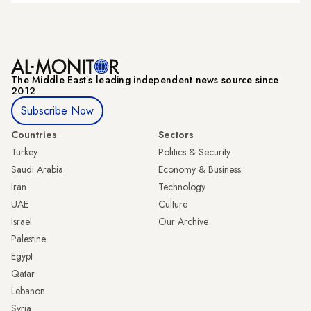
The Middle Eastʼs leading independent news source since
2012
Subscribe Now
Countries
Sectors
Turkey
Politics & Security
Saudi Arabia
Economy & Business
Iran
Technology
UAE
Culture
Israel
Our Archive
Palestine
Egypt
Qatar
Lebanon
Syria