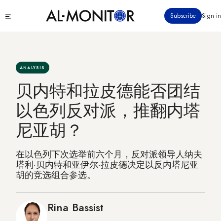
跳
Click
Subscribe
Sign in
转
to
到
see
menu
主
要
内
ANALYSIS
容
贝内特和拉皮德能否团结
以色列反对派，推翻内塔
尼亚胡？
在以色列下次选举前六个月，反对派领导人纳夫
塔利·贝内特和亚伊尔·拉皮德决定以反内塔尼亚
胡的竞选组合参选。
Rina Bassist