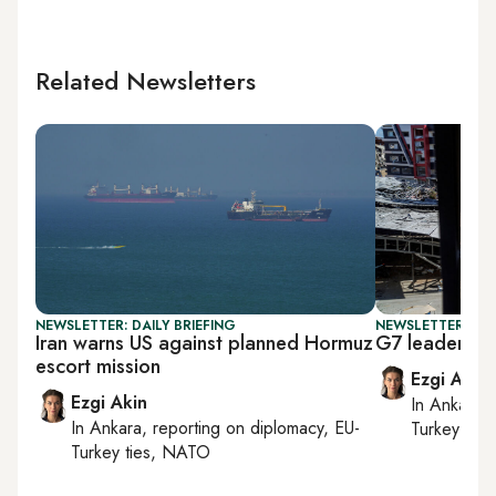
Related Newsletters
NEWSLETTER: DAILY BRIEFING
NEWSLETTER: DAI
Iran warns US against planned Hormuz
G7 leaders u
escort mission
Ezgi Akin
Ezgi Akin
In
Ankara
,
In
Ankara
, reporting on
diplomacy, EU-
Turkey tie
Turkey ties, NATO