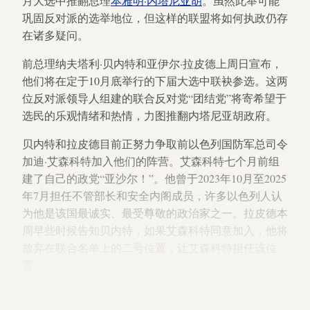
月大选中推翻总理
本雅明·内塔尼亚胡
。虽然此举可能
巩固反对派的选举地位，但这样的联盟将如何执政仍存
在诸多疑问。
前总理纳夫塔利·贝内特和亚伊尔·拉皮德上周日宣布，
他们将在定于10月底举行的下届大选中联袂参选。这两
位反对派领导人组建的联合反对党“团结党”将寄希望于
选民的乐观情绪和热情，力图推翻内塔尼亚胡政府。
贝内特和拉皮德目前正努力争取前以色列国防军总司令
加迪·艾森科特加入他们的阵营。艾森科特七个月前组
建了自己的政党“亚沙尔！”。他曾于2023年10月至2025
年7月担任不管部长和安全内阁成员，许多以色列人认
为他是该国最诚实、最受尊敬的政治家之一。拉皮德本
周早些时候告知贝内特，如果艾森科特同意加入，他将
放弃在联合名单上的二号位置，让艾森科特担任该位
置。
重新结盟