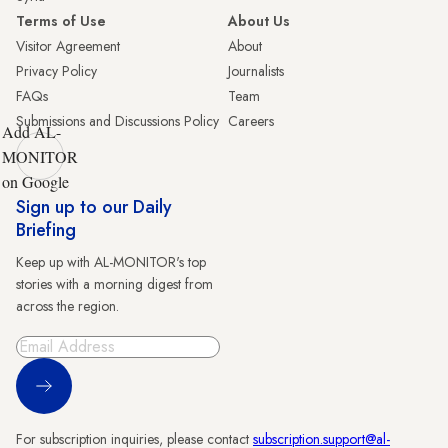
Terms of Use
About Us
Visitor Agreement
About
Privacy Policy
Journalists
FAQs
Team
Submissions and Discussions Policy
Careers
Add AL-
MONITOR
on Google
Sign up to our Daily
Briefing
Keep up with AL-MONITOR's top
stories with a morning digest from
across the region.
Sign Up
For subscription inquiries, please contact
subscription.support@al-