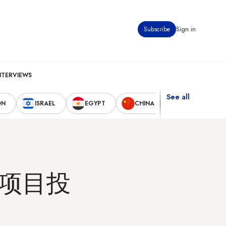
Subscribe
Sign in
NTERVIEWS
See all
ON
ISRAEL
EGYPT
CHINA
UNITED STAT
项目投