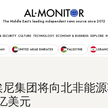
The Middle Eastʼs leading independent news source since 2012
& SECURITY
CULTURE
TECHNOLOGY
ECONOMY & BUSINESS
EXPLORE
I
RAN
UNITED ARAB EMIRATES
PALESTINE
LEBAN
埃尼集团将向北非能源
 亿美元