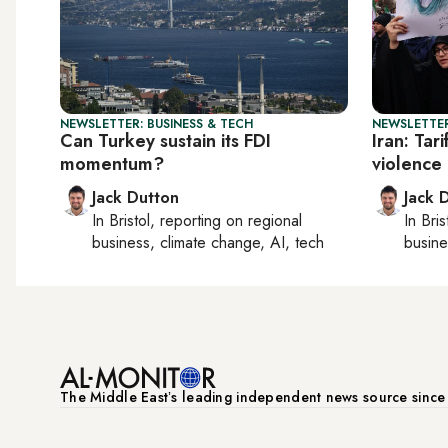
NEWSLETTER: BUSINESS & TECH
NEWSLETTER
Can Turkey sustain its FDI
Iran: Tar
momentum?
violence
Jack Dutton
Jack 
In
Bristol
, reporting on
regional
In
Bris
business, climate change, AI, tech
busine
The Middle Eastʼs leading independent news source sinc