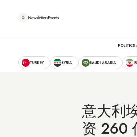
跳
转
Newsletters
Events
到
主
要
Main
内
POLITICS 
容
Secondary
navigation
TURKEY
SYRIA
SAUDI ARABIA
I
Navigation
意大利
资 260