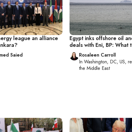
nergy league an alliance
Egypt inks offshore oil a
Ankara?
deals with Eni, BP: What 
med Saied
Rosaleen Carroll
In
Washington, DC, US
, r
the Middle East