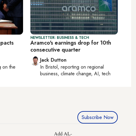
NEWSLETTER: BUSINESS & TECH
mpacts
Aramco's earnings drop for 10th
consecutive quarter
Jack Dutton
ng on
the
In
Bristol
, reporting on
regional
business, climate change, AI, tech
Subscribe Now
Add AL-