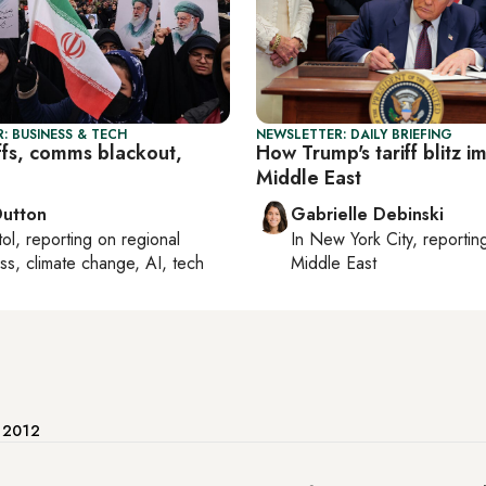
: BUSINESS & TECH
NEWSLETTER: DAILY BRIEFING
iffs, comms blackout,
How Trump's tariff blitz i
Middle East
Dutton
Gabrielle Debinski
tol
, reporting on
regional
In
New York City
, reporti
ss, climate change, AI, tech
Middle East
e 2012