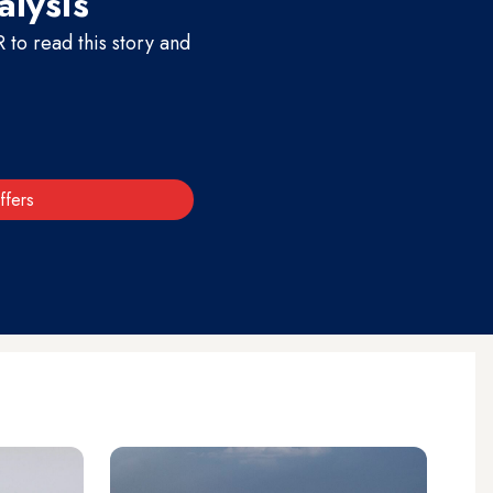
alysis
to read this story and
ffers