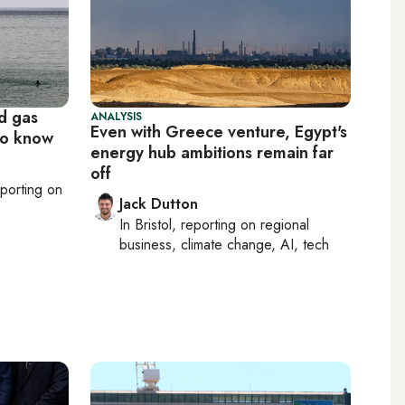
nd gas
ANALYSIS
Even with Greece venture, Egypt's
to know
energy hub ambitions remain far
off
eporting on
Jack Dutton
In
Bristol
, reporting on
regional
business, climate change, AI, tech