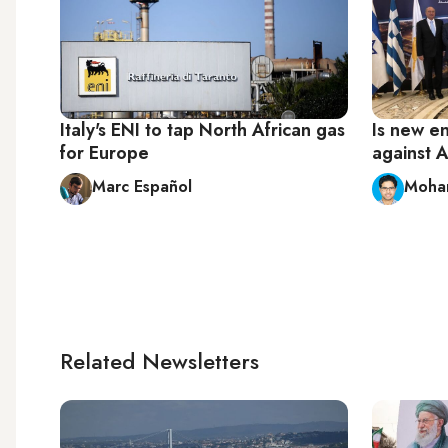
Italy's ENI to tap North African gas
Is new e
for Europe
against 
Marc Español
Moha
Related Newsletters