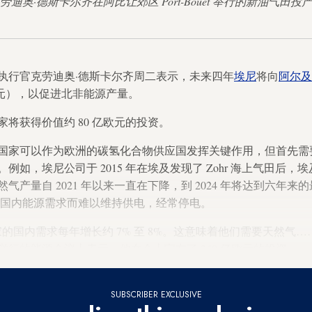
克劳迪奥·德斯卡尔齐在阿比让郊区 Port-Bouet 举行的新油气田投
执行官克劳迪奥·德斯卡尔齐周二表示，未来四年
埃尼
将向
阿尔及
 亿美元），以促进北非能源产量。
将获得价值约 80 亿欧元的投资。
国家可以作为欧洲的碳氢化合物供应国发挥关键作用，但首先需
例如，埃尼公司于 2015 年在埃及发现了 Zohr 海上气田后
产量自 2021 年以来一直在下降，到 2024 年将达到六年来的最
满足国内能源需求而难以维持供电，经常停电。
的国内需求每年增长约 7% 至 8%。这意味着他们需要天然气
行的能源会议上表示，他在会上宣布了 240 亿欧元的投资。
SUBSCRIBER EXCLUSIVE