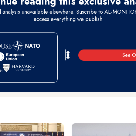
nue reading this exclusive an
d analysis unavailable elsewhere. Suscribe to AL-MONITOR 
access everything we publish
See O