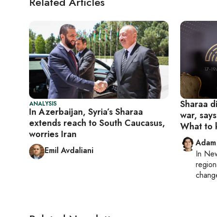
Related Articles
Sharaa di
ANALYSIS
In Azerbaijan, Syria’s Sharaa
war, says
extends reach to South Caucasus,
What to
worries Iran
Adam
Emil Avdaliani
In
New
region
chang