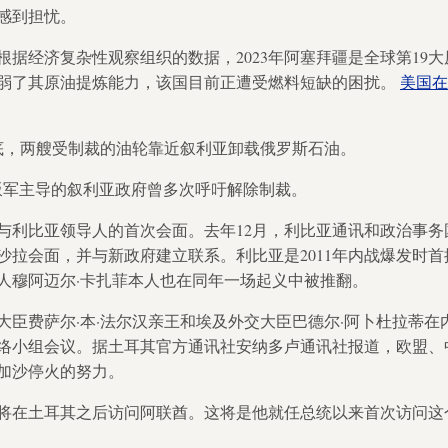
感到担忧。
根据经济复杂性观察组织的数据，2023年阿塞拜疆是全球第19
削弱了其原油提炼能力，该国目前正遭受燃料短缺的困扰。
美国在
底，两艘受制裁的油轮靠近叙利亚卸载俄罗斯石油。
前叛军主导的叙利亚政府曾多次呼吁解除制裁。
与利比亚领导人的首次会面。去年12月，利比亚通讯和政治事务
沙拉会面，并与新政府建立联系。利比亚是2011年内战爆发时
人穆阿迈尔·卡扎菲本人也在同年一场起义中被推翻。
大臣费萨尔·本·法尔汉亲王和埃及外交大臣巴德尔·阿卜杜拉蒂
络小组会议。据土耳其官方通讯社安纳多卢通讯社报道，欧盟、
加沙停火的努力。
将在土耳其之后访问阿联酋。这将是他就任总统以来首次访问这