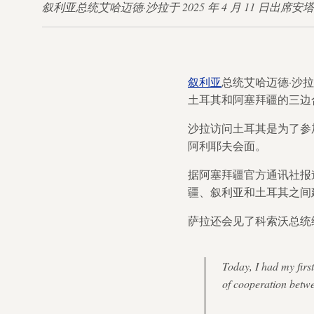
叙利亚总统艾哈迈德·沙拉于 2025 年 4 月 11 日出
叙利亚
总统艾哈迈德·沙
土耳其和阿塞拜疆的三边
沙拉访问土耳其是为了参
阿利耶夫会面。
据阿塞拜疆官方通讯社报
疆、叙利亚和土耳其之间
萨拉还会见了科索沃总统
Today, I had my firs
of cooperation betwe