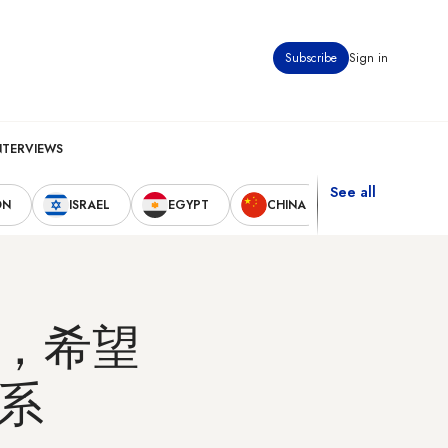
Subscribe
Sign in
NTERVIEWS
See all
ON
ISRAEL
EGYPT
CHINA
UNITED STAT
，希望
系