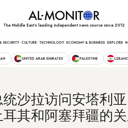
The Middle Eastʼs leading independent news source since 2012
& SECURITY
CULTURE
TECHNOLOGY
ECONOMY & BUSINESS
EXPLORE
I
RAN
UNITED ARAB EMIRATES
PALESTINE
LEBAN
总统沙拉访问安塔利亚
土耳其和阿塞拜疆的关