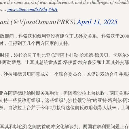
re the same scars of war, displacement, and the challenges of rebuildi
ce,…
pic.twitter.com/lxZ8hLj5hH
mani (@VjosaOsmaniPRKS)
April 11, 2025
执政期间，科索沃和叙利亚没有建立正式外交关系。科索沃于200
对，但得到了几个西方国家的支持。
晚些时候，沙拉会见了利比亚总理阿卜杜勒·哈米德·德贝贝、卡塔尔外
姆·阿勒萨尼、土耳其总统雷杰普·塔伊普·埃尔多安和土耳其外交部
，沙拉和德贝贝同意成立一个联合委员会，以促进双边合作并规
亚在阿萨德统治时期关系融洽，但随着沙拉上台执政，两国关系
持一些反政府组织，这些组织与沙拉领导的“哈亚特·塔利尔·阿尔
政权。自沙拉上台并于今年2月接待这位前反政府领导人以来，土
耳其和以色列之间的首轮冲突化解谈判。两国在叙利亚问题上存