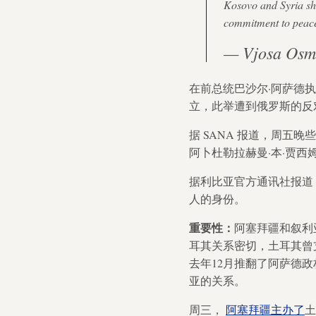
Kosovo and Syria sha
commitment to pea
— Vjosa Os
在前总统巴沙尔·阿萨德
立，此举遭到俄罗斯的反
据 SANA 报道，周五
阿卜杜勒拉赫曼·本·贾西
据利比亚官方通讯社报道
人的身份。
重要性：
阿塞拜疆和叙利
耳其关系密切，土耳其曾支
去年12月推翻了阿萨德
亚的关系。
周三，
阿塞拜疆主办了
土