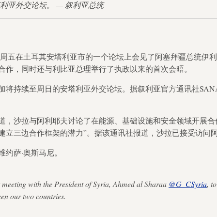
席安塔利亚外交论坛。 — 叙利亚总统
拉周五在土耳其安塔利亚市的一个论坛上会见了阿塞拜疆总统伊利
合作，同时还与利比亚总理举行了执政以来的首次会晤。
加将持续至周日的安塔利亚外交论坛。据叙利亚官方通讯社SAN
道，沙拉与阿利耶夫讨论了在能源、基础设施和安全领域开展合
建立三边合作框架的潜力”。据该通讯社报道，沙拉已接受访问
维约萨·奥斯马尼。
t meeting with the President of Syria, Ahmed al Sharaa
@G_CSyria
, t
en our two countries.