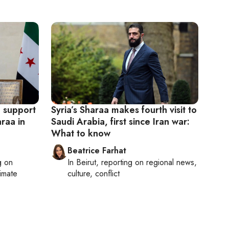
, support
Syria’s Sharaa makes fourth visit to
raa in
Saudi Arabia, first since Iran war:
What to know
Beatrice Farhat
g on
In
Beirut
, reporting on
regional news,
limate
culture, conflict