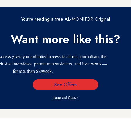
You're reading a free AL-MONITOR Original
Want more like this?
s gives you unlimited access to all our journalism, the
xclusive interviews, premium newsletters, and live events —
for less than $2/week.
See Offers
Email
Address
Terms
and
Privacy