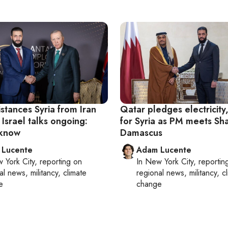
stances Syria from Iran
Qatar pledges electricity
 Israel talks ongoing:
for Syria as PM meets Sha
 know
Damascus
 Lucente
Adam Lucente
 York City
, reporting on
In
New York City
, reportin
al news, militancy, climate
regional news, militancy, c
e
change