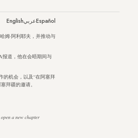
English
عربي
Español
哈姆·阿利耶夫，并推动与
A报道，他在会晤期间与
作的机会，以及“在阿塞拜
阿塞拜疆的邀请。
o open a new chapter