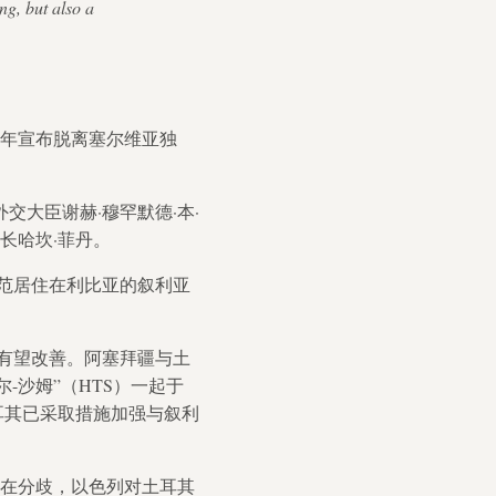
ng, but also a
8年宣布脱离塞尔维亚独
交大臣谢赫·穆罕默德·本·
长哈坎·菲丹。
范居住在利比亚的叙利亚
有望改善。阿塞拜疆与土
-沙姆”（HTS）一起于
耳其已采取措施加强与叙利
在分歧，以色列对土耳其