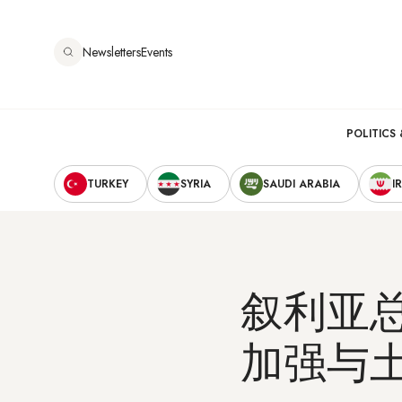
跳
转
Newsletters
Events
到
主
要
Main
内
POLITICS 
容
Secondary
navigation
TURKEY
SYRIA
SAUDI ARABIA
I
Navigation
叙利亚
加强与