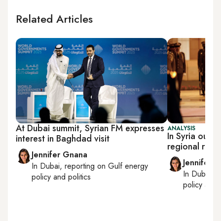
Related Articles
At Dubai summit, Syrian FM expresses
ANALYSIS
In Syria outr
interest in Baghdad visit
regional real
Jennifer Gnana
Jennifer 
In
Dubai
, reporting on
Gulf energy
In
Dubai
, 
policy and politics
policy and p