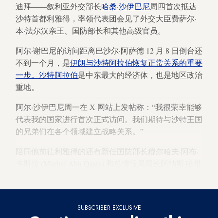
迪拜——叙利亚外交部长
哈桑·沙伊巴尼
周四首次抵达
沙特首都利雅得，率领代表团会见了外交大臣费萨尔·
本·法尔汉亲王、国防部长和其他高级官员。
阿尔·谢巴尼的访问距离巴沙尔·阿萨德 12 月 8 日倒台还
不到一个月，是
伊朗与沙特阿拉伯恢复正常关系的重要
一步。沙特阿拉伯
是中东最大的经济体，也是地区政治
重地。
阿尔·沙伊巴尼周一在 X 网站上发帖称：“我很荣幸能够
代表我的国家进行首次正式访问。我们期待与沙特王国
的兄弟们在各个领域建立战略关系。”
陪同他前往利雅得的还有新任国防部长穆尔哈夫·阿布·
卡斯拉 (Murhaf Abu Qasra) 和总情报局局长阿纳斯·哈塔
卜 (Anas Khattab)。
SUBSCRIBER EXCLUSIVE