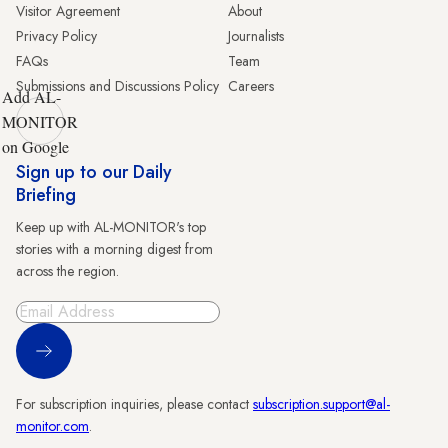
Visitor Agreement
About
Privacy Policy
Journalists
FAQs
Team
Submissions and Discussions Policy
Careers
Add AL-
MONITOR
on Google
Sign up to our Daily
Briefing
Keep up with AL-MONITOR's top
stories with a morning digest from
across the region.
Sign Up
For subscription inquiries, please contact
subscription.support@al-
monitor.com
.