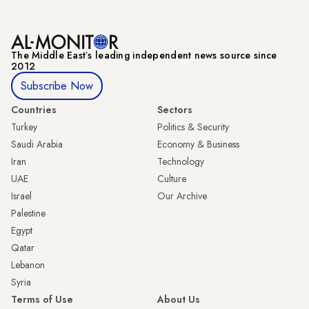
The Middle Eastʼs leading independent news source since
2012
Subscribe Now
Countries
Sectors
Turkey
Politics & Security
Saudi Arabia
Economy & Business
Iran
Technology
UAE
Culture
Israel
Our Archive
Palestine
Egypt
Qatar
Lebanon
Syria
Terms of Use
About Us