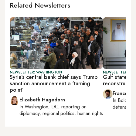
Related Newsletters
NEWSLETTER: WASHINGTON
NEWSLETTER: GU
Syria’s central bank chief says Trump
Gulf states ta
sanction announcement a ‘turning
reconstructio
point’
Francesco
Elizabeth Hagedorn
In
Bologna
In
Washington, DC
, reporting on
defense, e
diplomacy, regional politics, human rights