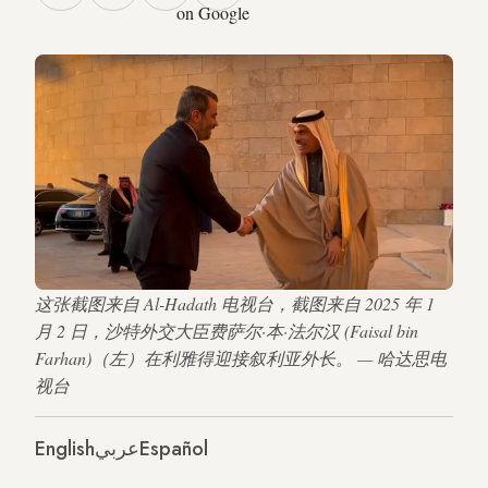
on Google
这张截图来自 Al-Hadath 电视台，截图来自 2025 年 1
月 2 日，沙特外交大臣费萨尔·本·法尔汉 (Faisal bin
Farhan)（左）在利雅得迎接叙利亚外长。 — 哈达思电
视台
English
عربي
Español