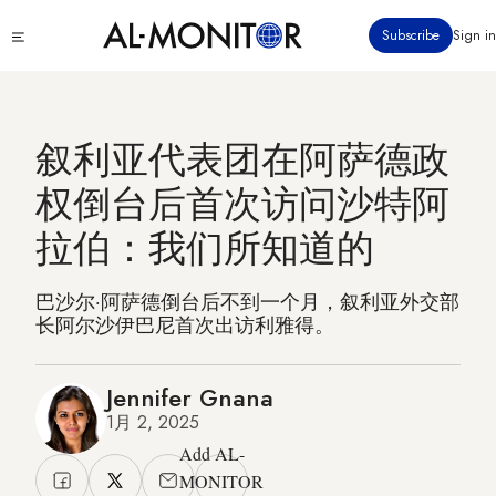
跳
Click
Subscribe
Sign in
转
to
到
see
menu
主
要
叙利亚代表团在阿萨德政
内
容
权倒台后首次访问沙特阿
拉伯：我们所知道的
巴沙尔·阿萨德倒台后不到一个月，叙利亚外交部
长阿尔沙伊巴尼首次出访利雅得。
Jennifer Gnana
1月 2, 2025
Add AL-
MONITOR