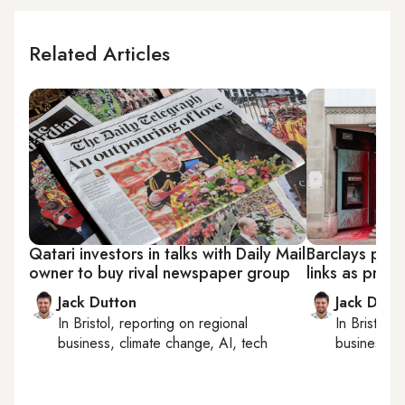
Related Articles
Qatari investors in talks with Daily Mail
Barclays plays
owner to buy rival newspaper group
links as prot
Jack Dutton
Jack Dutt
In
Bristol
, reporting on
regional
In
Bristol
, 
business, climate change, AI, tech
business, c