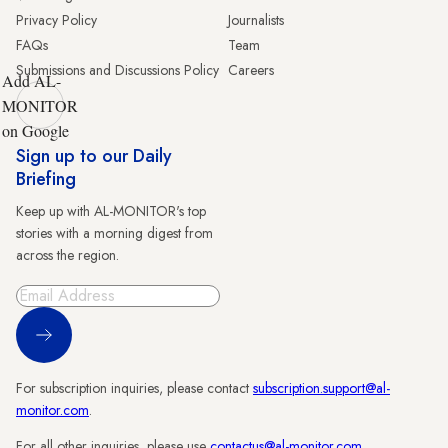
Privacy Policy
Journalists
FAQs
Team
Submissions and Discussions Policy
Careers
Add AL-
MONITOR
on Google
Sign up to our Daily
Briefing
Keep up with AL-MONITOR's top
stories with a morning digest from
across the region.
Sign Up
For subscription inquiries, please contact
subscription.support@al-
monitor.com
.
For all other inquiries, please use
contactus@al-monitor.com
.