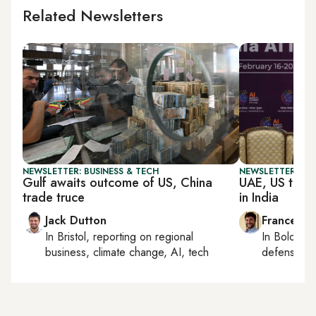
Related Newsletters
NEWSLETTER: BUSINESS & TECH
NEWSLETTER: GU
Gulf awaits outcome of US, China
UAE, US to d
trade truce
in India
Jack Dutton
Francesco
In
Bristol
, reporting on
regional
In
Bologna
business, climate change, AI, tech
defense, e