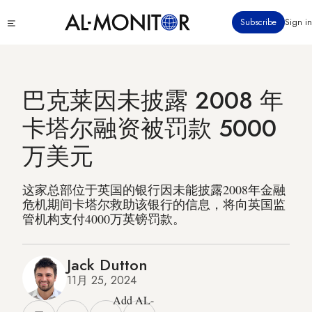
跳
Click
Subscribe
Sign in
转
to
到
see
menu
主
要
巴克莱因未披露 2008 年
内
容
卡塔尔融资被罚款 5000
万美元
这家总部位于英国的银行因未能披露2008年金融
危机期间卡塔尔救助该银行的信息，将向英国监
管机构支付4000万英镑罚款。
Jack Dutton
11月 25, 2024
Add AL-