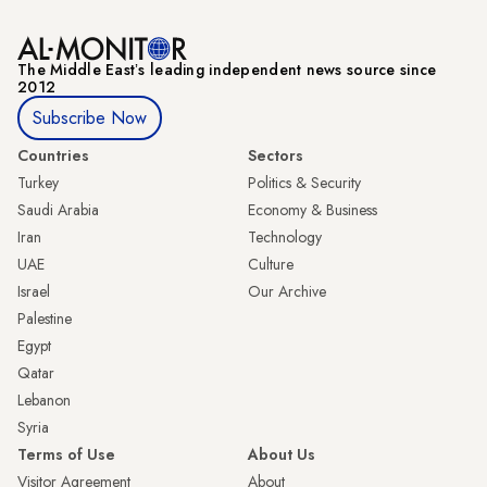
The Middle Eastʼs leading independent news source since
2012
Subscribe Now
Countries
Sectors
Turkey
Politics & Security
Saudi Arabia
Economy & Business
Iran
Technology
UAE
Culture
Israel
Our Archive
Palestine
Egypt
Qatar
Lebanon
Syria
Terms of Use
About Us
Visitor Agreement
About