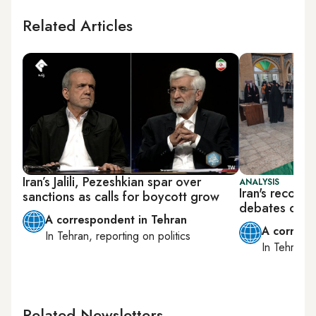
Related Articles
Iran’s Jalili, Pezeshkian spar over
ANALYSIS
Iran's record 
sanctions as calls for boycott grow
debates on e
A correspondent in Tehran
A corresp
In
Tehran
, reporting on
politics
In
Tehran
, 
Related Newsletters