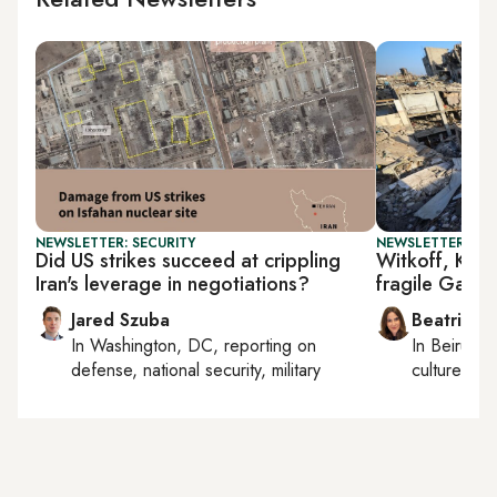
NEWSLETTER: SECURITY
NEWSLETTER: DAI
Did US strikes succeed at crippling
Witkoff, Kushn
Iran's leverage in negotiations?
fragile Gaza 
Jared Szuba
Beatrice F
In
Washington, DC
, reporting on
In
Beirut
, 
defense, national security, military
culture, con