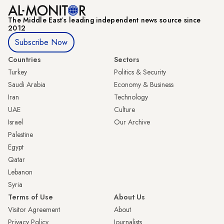
The Middle Eastʼs leading independent news source since
2012
Subscribe Now
Countries
Sectors
Turkey
Politics & Security
Saudi Arabia
Economy & Business
Iran
Technology
UAE
Culture
Israel
Our Archive
Palestine
Egypt
Qatar
Lebanon
Syria
Terms of Use
About Us
Visitor Agreement
About
Privacy Policy
Journalists