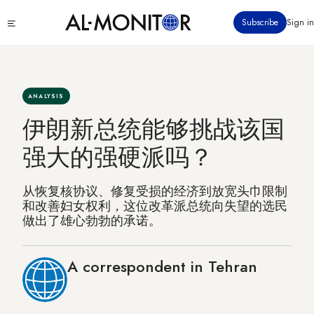
跳
Click
Subscribe
Sign in
转
to
到
see
menu
主
要
内
ANALYSIS
容
伊朗新总统能够挑战该国
强大的强硬派吗？
从恢复核协议、修复受损的经济到放宽头巾限制
和改善妇女权利，这位改革派总统向失望的选民
做出了雄心勃勃的承诺。
A correspondent in Tehran