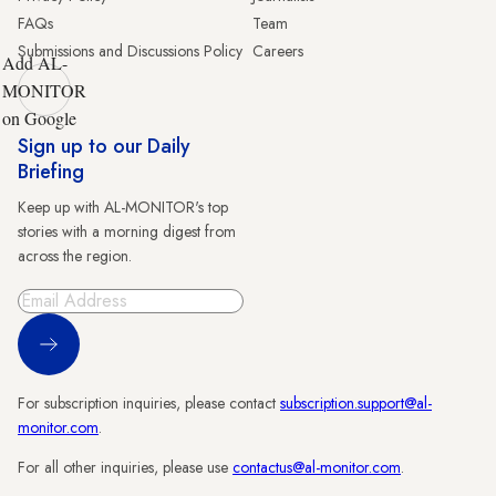
FAQs
Team
Submissions and Discussions Policy
Careers
Add AL-
MONITOR
on Google
Sign up to our Daily
Briefing
Keep up with AL-MONITOR's top
stories with a morning digest from
across the region.
Sign Up
For subscription inquiries, please contact
subscription.support@al-
monitor.com
.
For all other inquiries, please use
contactus@al-monitor.com
.