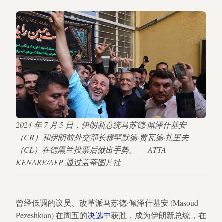
2024 年 7 月 5 日，伊朗新总统马苏德·佩泽什基安
（CR）和伊朗前外交部长穆罕默德·贾瓦德·扎里夫
（CL）在德黑兰投票后做出手势。 — ATTA
KENARE/AFP 通过盖蒂图片社
曾经低调的议员、改革派马苏德·佩泽什基安 (Masoud
Pezeshkian) 在周五的
决选中
获胜，成为伊朗新总统，在