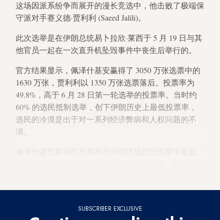
这场因派系纷争而展开的漫长竞选中，他击败了极端保
守派对手赛义德·贾利利 (Saeed Jalili)。
此次选举是在伊朗总统易卜拉欣·莱西于 5 月 19 日与其
他官员一起在一次直升机坠毁事件中丧生后举行的。
官方结果显示，佩泽什基安赢得了 3050 万张选票中的
1630 万张，贾利利以 1350 万张选票落后。投票率为
49.8%，高于 6 月 28 日第一轮选举的投票率。当时约
60% 的选民抵制选举，创下伊朗历史上最低投票率，
选民的冷漠是出于对一系列经济弊病和人权问题的不
满。
佩泽什基安获得的支持率是伊朗历届总统选举中最低
的，仅为26%。他正在努力应对
合法性问题
，而这一问
题毫无意外地会在他的任期内遭到强硬派对手的质疑。
SUBSCRIBER EXCLUSIVE