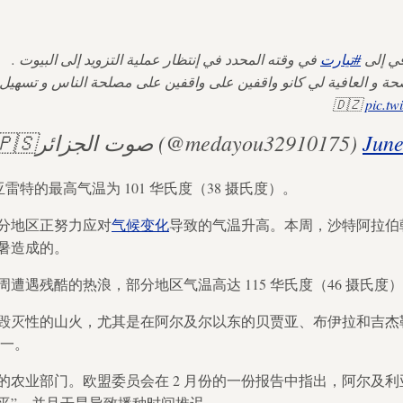
ي إلى
#تيارت
في وقته المحدد في إنتظار عملية التزويد إلى البيوت .
لصحة و العافية لي كانو واقفين على واقفين على مصلحة الناس و تسهيل
🇩🇿
pic.tw
— 🇪🇭🇩🇿🇵🇸صوت الجزائر (@medayou32910175)
June
二提亚雷特的最高气温为 101 华氏度（38 摄氏度）。
分地区正努力应对
气候变化
导致的气温升高。本周，沙特阿拉伯朝
暑造成的。
遭遇残酷的热浪，部分地区气温高达 115 华氏度（46 摄氏度
毁灭性的山火，尤其是在阿尔及尔以东的贝贾亚、布伊拉和吉杰
之一。
的农业部门。欧盟委员会在 2 月份的一份报告中指出，阿尔及利
平”，并且干旱导致播种时间推迟。