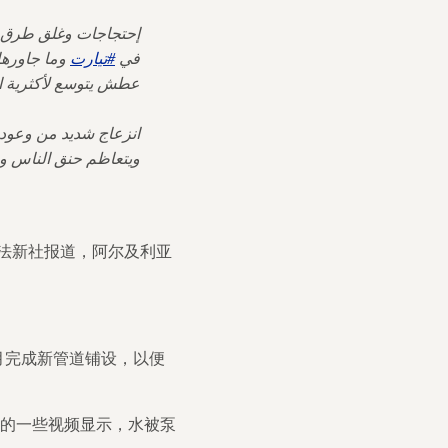
إحتجاجات وغلق طرق…
في
#تيارت
وما جاوره
عطش يتوسع لأكثرية الم
انزعاج شديد من وعود
ويتعاظم حنق الناس …
据法新社报道，阿尔及利亚
 月完成新管道铺设，以便
布的一些视频显示，水被泵