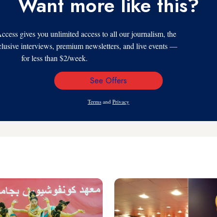
Want more like this?
s gives you unlimited access to all our journalism, the
xclusive interviews, premium newsletters, and live events —
for less than $2/week.
See Offers
Email
Address
Terms
and
Privacy