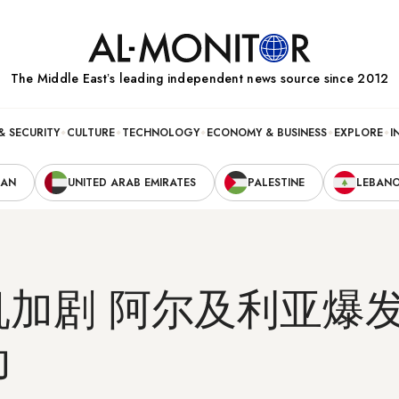
The Middle Eastʼs leading independent news source since 2012
& SECURITY
CULTURE
TECHNOLOGY
ECONOMY & BUSINESS
EXPLORE
I
RAN
UNITED ARAB EMIRATES
PALESTINE
LEBAN
机加剧 阿尔及利亚爆
动