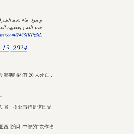
وصول ماء شط الشرق
حمد الله و يعطيهم ا .
itter.com/24OXKPz3tL
 15, 2024
觐期间约有 20 人死亡，
）。
勒省。提亚雷特是该国受
亚西北部和中部的“农作物