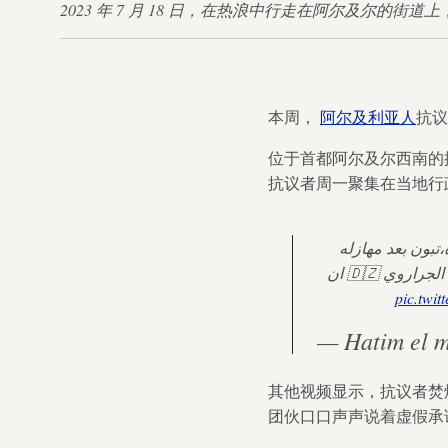
2023 年 7 月 18 日，在热浪中行走在阿尔及尔
本周，
阿尔及利亚人
抗议
位于首都阿尔及尔西南的
抗议者周一聚集在当地行
تبون بعد مهازله
في ايطاليا عليه ان يواجه الواقع،المعذبون في الأرض مرضوا بالخنز و العفن ، كيف أصلا يتقبل الجراروي 🇩🇿 ان
pic.twi
— Hatim el 
其他视频显示，抗议者焚
团伙口口声声说着虚假承