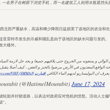
的街道上，一名男子在树荫下浏览手机，而一名建筑工人则用水瓶遮挡
西北部严重缺水，高温和稀少降雨日益损害了该地区的农业和生
提亚雷特市发生的示威和骚乱是由于该地区的缺水问题引发的。
政大楼外。
والي و يمنعونه من الخروج حتى يلاقيهم جميعا و يجد حل لازمة المياه،
tter.com/VHFzSMMAJf
#تيارت
يعرف ان البوليساريو لديهم الماء الكافي
mourabit (@HatimelMourabit)
June 17, 2024
烧轮胎并封锁道路，以表达对政府应对危机的愤怒。活动人士穆罕
诺”。