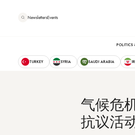
跳
转
Newsletters
Events
到
主
要
Main
内
POLITICS 
容
Secondary
navigation
TURKEY
SYRIA
SAUDI ARABIA
I
Navigation
气候危
抗议活