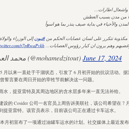
 واشعال اطارات
ا من مدن بسبب العطش
دن والأحياء في بداية صيف ينذر بما هو اسوأ
 مكذوبة تتكرر على لسان عصابات الحكم من
#تبون
إلى الوزراء والول…
.twitter.com/r7pRwaPvkh
وغضبهم وهم يرون ان كبار رؤوس العصابات
— محمد العربي زيتوت (@mohamedzitout)
June 17, 2024
5 月以来一直处于干涸状态，引发了 6 月初开始的抗议活动。
本曾誓言要在周日开始的宰牲节前解决这一问题。
雨水，提亚雷特及其周边地区的含水层多年来一直无法补给。
设的 Cosider 公司一名官员上周告诉美联社，该公司希望在 7
到提亚雷特。该官员表示，目前该公司正在通过卡车运水。
拉本月初宣布了一项通过油罐车运水的计划。社交媒体上最近发