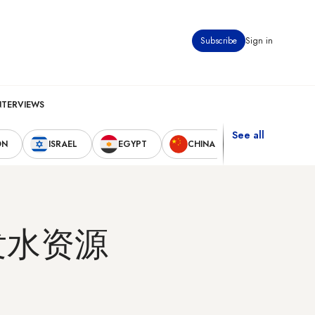
Subscribe
Sign in
NTERVIEWS
See all
ON
ISRAEL
EGYPT
CHINA
UNITED STAT
发水资源